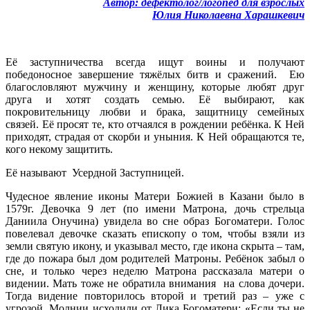
Автор: дефектолог/логопед для взрослых
Юлия Николаевна Харашкевич
Её заступничества всегда ищут воины и получают
победоносное завершение тяжёлых битв и сражений. Ею
благословляют мужчину и женщину, которые любят друг
друга и хотят создать семью. Её выбирают, как
покровительницу любви и брака, защитницу семейных
связей. Её просят те, кто отчаялся в рождении ребёнка. К Ней
приходят, страдая от скорби и уныния. К Ней обращаются те,
кого некому защитить.
Её называют Усердной Заступницей.
Чудесное явление иконы Матери Божией в Казани было в
1579г. Девочка 9 лет (по имени Матрона, дочь стрельца
Даниила Онучина) увидела во сне образ Богоматери. Голос
повелевал девочке сказать епископу о том, чтобы взяли из
земли святую икону, и указывал место, где икона скрыта – там,
где до пожара был дом родителей Матроны. Ребёнок забыл о
сне, и только через неделю Матрона рассказала матери о
видении. Мать тоже не обратила внимания на слова дочери.
Тогда видение повторилось второй и третий раз – уже с
угрозой. Молнии исходили от Лика Богоматери: «Если ты не