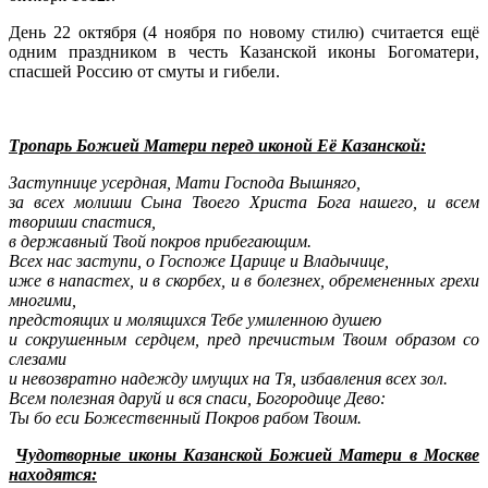
День 22 октября (4 ноября по новому стилю) считается ещё
одним праздником в честь Казанской иконы Богоматери,
спасшей Россию от смуты и гибели.
Тропарь Божией Матери перед иконой Её Казанской:
Заступнице усердная, Мати Господа Вышняго,
за всех молиши Сына Твоего Христа Бога нашего, и всем
твориши спастися,
в державный Твой покров прибегающим.
Всех нас заступи, о Госпоже Царице и Владычице,
иже в напастех, и в скорбех, и в болезнех, обремененных грехи
многими,
предстоящих и молящихся Тебе умиленною душею
и сокрушенным сердцем, пред пречистым Твоим образом со
слезами
и невозвратно надежду имущих на Тя, избавления всех зол.
Всем полезная даруй и вся спаси, Богородице Дево:
Ты бо еси Божественный Покров рабом Твоим.
Чудотворные иконы Казанской Божией Матери в Москве
находятся: