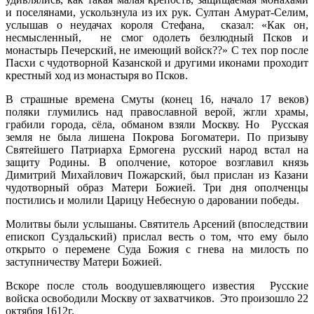
и поселянами, ускользнула из их рук. Султан Амурат-Селим,
услышав о неудачах короля Стефана, сказал: «Как он,
несмысленный, не смог одолеть безлюдный Псков и
монастырь Печерский, не имеющий войск??» С тех пор после
Пасхи с чудотворной Казанской и другими иконами проходит
крестный ход из монастыря во Псков.
В страшные времена Смуты (конец 16, начало 17 веков)
поляки глумились над православной верой, жгли храмы,
грабили города, сёла, обманом взяли Москву. Но Русская
земля не была лишена Покрова Богоматери. По призыву
Святейшего Патриарха Ермогена русский народ встал на
защиту Родины. В ополчение, которое возглавил князь
Димитрий Михайлович Пожарский, был прислан из Казани
чудотворный образ Матери Божией. Три дня ополченцы
постились и молили Царицу Небесную о даровании победы.
Молитвы были услышаны. Святитель Арсений (впоследствии
епископ Суздальский) прислал весть о том, что ему было
открыто о перемене Суда Божия с гнева на милость по
заступничеству Матери Божией.
Вскоре после столь воодушевляющего известия Русские
войска освободили Москву от захватчиков. Это произошло 22
октября 1612г.