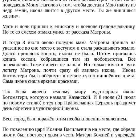
поведаешь Моих глаголов о том, чтобы достали Мою икону из
недр земли, икона явится в другом месте. Ты же лишишься
жизни».
Мать и дочь пришли к епископу и воеводе-градоначальнику.
Но те со смехом отмахнулись от рассказа Матроны.
И тогда 8 июля около полудня мама Матроны пришла на
указанное во сне место с заступом и стала раскапывать землю.
Долго пришлось копать, иконы не было. Потом принялись
копать соседи, собравшиеся там из любопытства. Всё
перекопали. Тоже ничего не нашли. Но только взяла в руки
лопату Матрона, почти сразу ей явилась икона. Икона
Богоматери была обёрнута в ветхое сукно вишнёвого цвета.
Сама икона сияла яркими красками.
Так была явлена земному миру чудотворная икона
Богоматери, которую назвали Казанской. И 8 июля (21 июля
по новому стилю) с тех пор Православная Церковь празднует
день обретения чудотворной иконы.
Весь город был поражён этим необыкновенным явлением.
По повелению царя Иоанна Васильевича на месте, где обрели
икону, был построен храм в честь Матери Божией и учреждён