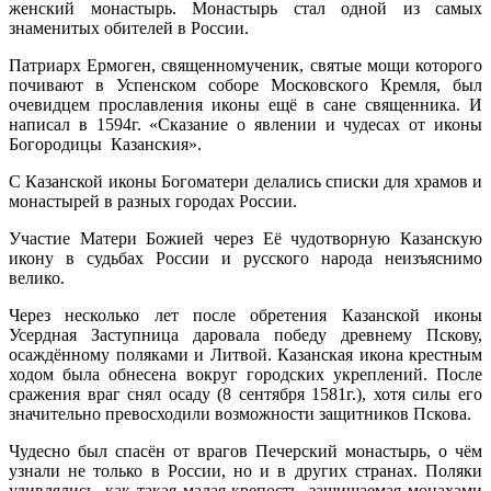
женский монастырь. Монастырь стал одной из самых
знаменитых обителей в России.
Патриарх Ермоген, священномученик, святые мощи которого
почивают в Успенском соборе Московского Кремля, был
очевидцем прославления иконы ещё в сане священника. И
написал в 1594г. «Сказание о явлении и чудесах от иконы
Богородицы Казанския».
С Казанской иконы Богоматери делались списки для храмов и
монастырей в разных городах России.
Участие Матери Божией через Её чудотворную Казанскую
икону в судьбах России и русского народа неизъяснимо
велико.
Через несколько лет после обретения Казанской иконы
Усердная Заступница даровала победу древнему Пскову,
осаждённому поляками и Литвой. Казанская икона крестным
ходом была обнесена вокруг городских укреплений. После
сражения враг снял осаду (8 сентября 1581г.), хотя силы его
значительно превосходили возможности защитников Пскова.
Чудесно был спасён от врагов Печерский монастырь, о чём
узнали не только в России, но и в других странах. Поляки
удивлялись, как такая малая крепость, защищаемая монахами