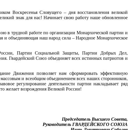
ником Воскресенья Словущего – дня восстановления великой
еликий знак для нас! Начинает свою работу наше обновленное
ною в трудной работе по организации Монархической партии и
ная и объединяющая наш народ сила – Народное Монархическое
ссии, Партии Социальной Защиты, Партии Добрых Дел,
ия. Гвардейский Союз объединяет всех истинных патриотов и
здание Движения позволяет нам сформировать эффективную
массовым и всеобщим объединением всех наших сторонников,
равовое регулирование деятельности партии накладывает ряд
кто желает возрождения Великой России!
Председатель Высшего Совета,
Руководитель
ГВАРДЕЙСКОГО СОЮЗА
Игорь Дмитриевич Соболев