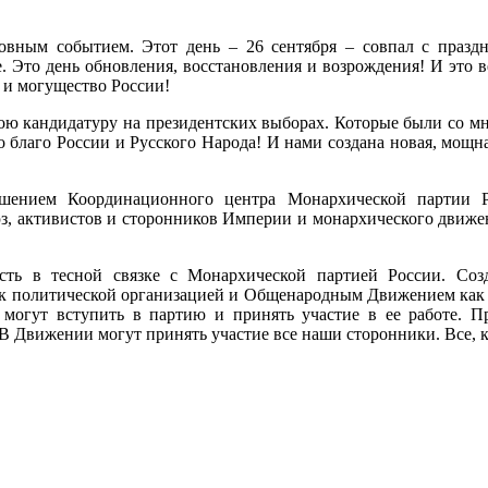
ховным событием. Этот день – 26 сентября – совпал с празд
 Это день обновления, восстановления и возрождения! И это в
 и могущество России!
мою кандидатуру на президентских выборах. Которые были со м
о благо России и Русского Народа! И нами создана новая, мощ
ием Координационного центра Монархической партии Ро
 активистов и сторонников Империи и монархического движен
сть в тесной связке с Монархической партией России. Со
ак политической организацией и Общенародным Движением как 
 могут вступить в партию и принять участие в ее работе. П
 В Движении могут принять участие все наши сторонники. Все, 