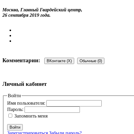
Москва, Главный Гвардейский центр,
26 сентября 2019 года.
Комментарии:
ВКонтакте (
X
)
Обычные (0)
Добавить комментарий
Личный кабинет
Ваш адрес email не будет опубликован.
Войти
Обязательные поля пом
Имя пользователя:
Пароль:
Запомнить меня
Войти
Зарегистрироваться
Забыли пароль?