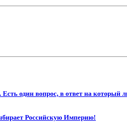
ечены
*
ля последующих моих комментариев.
дин вопрос, в ответ на который любо
ыбирает Российскую Империю!