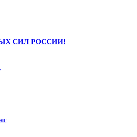
ЫХ СИЛ РОССИИ!
А
нг