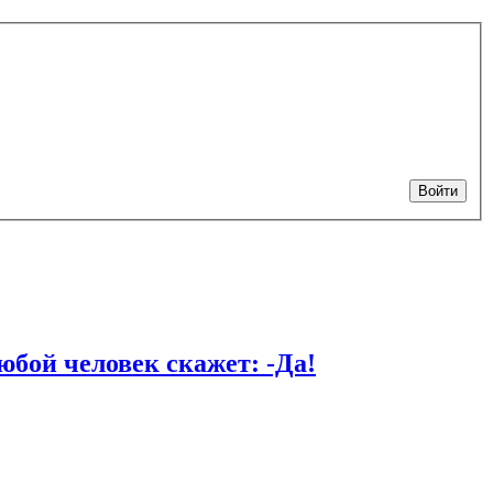
Войти
й человек скажет: -Да!