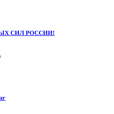
ЫХ СИЛ РОССИИ!
А
нг