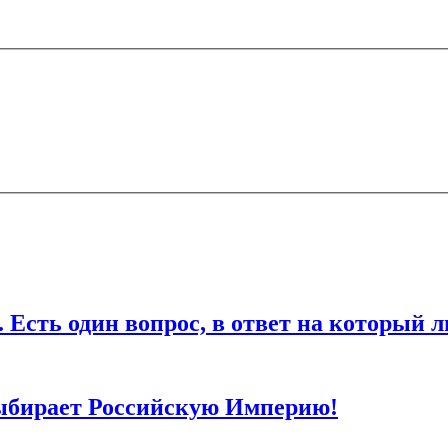
ечены
*
дин вопрос, в ответ на который любо
ля последующих моих комментариев.
ыбирает Российскую Империю!