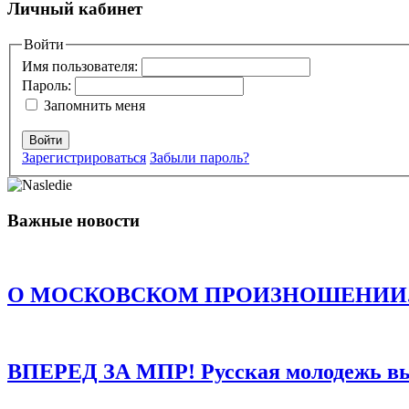
Добавить комментарий
Личный кабинет
Ваш адрес email не будет опубликован.
Войти
Обязательные поля пом
Имя пользователя:
Пароль:
Запомнить меня
Войти
Зарегистрироваться
Забыли пароль?
Комментарий
*
Имя
*
Важные новости
Email
*
Сайт
О МОСКОВСКОМ ПРОИЗНОШЕНИИ. Есть о
Сохранить моё имя, email и адрес сайта в этом браузере д
ВПЕРЕД ЗА МПР! Русская молодежь в