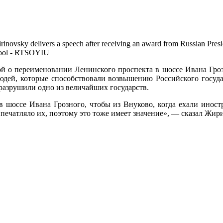
inovsky delivers a speech after receiving an award from Russian Presi
Pool - RTSOYIU
 переименовании Ленинского проспекта в шоссе Ивана Грозно
юдей, которые способствовали возвышению Российского государ
 разрушили одно из величайших государств.
 шоссе Ивана Грозного, чтобы из Внуково, когда ехали иност
впечатляло их, поэтому это тоже имеет значение», — сказал Жи