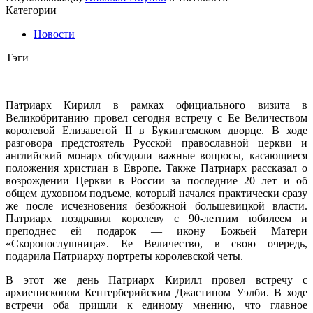
Категории
Новости
Тэги
Патриарх Кирилл в рамках официального визита в
Великобританию провел сегодня встречу с Ее Величеством
королевой Елизаветой II в Букингемском дворце. В ходе
разговора предстоятель Русской православной церкви и
английский монарх обсудили важные вопросы, касающиеся
положения христиан в Европе. Также Патриарх рассказал о
возрождении Церкви в России за последние 20 лет и об
общем духовном подъеме, который начался практически сразу
же после исчезновения безбожной большевицкой власти.
Патриарх поздравил королеву с 90-летним юбилеем и
преподнес ей подарок — икону Божьей Матери
«Скоропослушница». Ее Величество, в свою очередь,
подарила Патриарху портреты королевской четы.
В этот же день Патриарх Кирилл провел встречу с
архиепископом Кентерберийским Джастином Уэлби. В ходе
встречи оба пришли к единому мнению, что главное