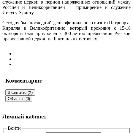
служение церкви в период напряженных отношений между
Россией и Великобританией — примирение и служение
Иисусу Христу.
Сегодня был последний день официального визита Патриарха
Кирилла в Великобританию, который проходил с 15-18
октября и был приурочен к 300-летию пребывания Русской
православной церкви на Британских островах.
Комментарии:
ВКонтакте (
X
)
Обычные (0)
Добавить комментарий
Личный кабинет
Ваш адрес email не будет опубликован.
Войти
Обязательные поля