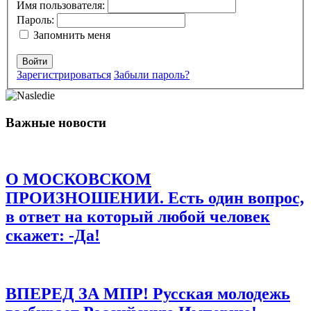
помечены
*
Имя пользователя:
Пароль:
Комментарий
*
Запомнить меня
Войти
Зарегистрироваться
Забыли пароль?
Важные новости
Имя
*
Email
*
О МОСКОВСКОМ
Сайт
ПРОИЗНОШЕНИИ. Есть один вопрос,
в ответ на который любой человек
Сохранить моё имя, email и адрес сайта в этом браузере для
последующих моих комментариев.
скажет: -Да!
ВПЕРЕД ЗА МПР! Русская молодежь