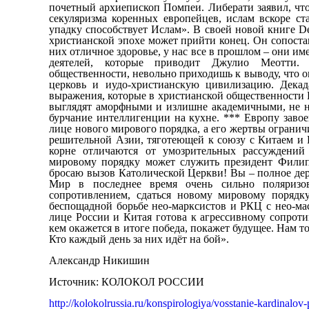
Александр Никишин
Источник: КОЛОКОЛ РОССИИ
http://kolokolrussia.ru/konspirologiya/vosstanie-kardinal