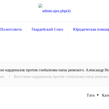
 Политсовета
Гвардейский Союз
Юридическая помощ
ние кардиналов против глобализма папы римского. Александр Н
ии
Восстание кардиналов против глобализма папы римско
Тэги
Кат