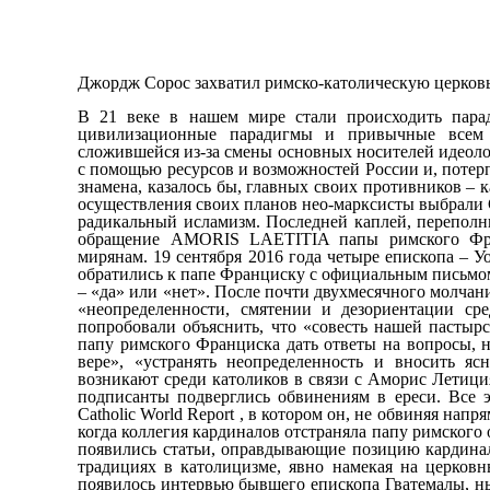
Джордж Сорос захватил римско-католическую церковь
В 21 веке в нашем мире стали происходить парадоксальные вещи. Стали рушиться многовековые идеологии и союзы, цивилизационные парадигмы и привычные всем понятия. Мир резко поляризовался в результате новой реальности, сложившейся из-за смены основных носителей идеологий. Зародившийся в 19 веке марксизм, попытавшийся завоевать весь мир с помощью ресурсов и возможностей России и, потерпев тут неудачу, мимикрировал в либерализм и глобализм, собрав под свои знамена, казалось бы, главных своих противников – католическую церковь и финансовую олигархию. Вместо России базой для осуществления своих планов нео-марксисты выбрали США и Европу, а главной движущей силой – агрессивный и решительный радикальный исламизм. Последней каплей, переполнившей чашу терпения католиков, явилось пост-синодальное апостольское обращение AMORIS LAETITIA папы римского Франциска епископам, священникам, монашеству, супружеским парам и мирянам. 19 сентября 2016 года четыре епископа – Уолтер Брандмюллер, Рэймонд Л. Берк, Карло Каффаро и Иоахим Мейснер обратились к папе Франциску с официальным письмом, в котором содержалось 5 простых вопросов, требующих простые ответы – «да» или «нет». После почти двухмесячного молчания понтифика, кардиналы написали еще одно письмо, где рассказывается о «неопределенности, смятении и дезориентации среди многих верующих», вытекающие из Аморис Летиция. Кардиналы попробовали объяснить, что «совесть нашей пастырской ответственности вынуждает нас» «с глубоким уважением» призвать папу римского Франциска дать ответы на вопросы, напоминая ему, что как папа он «призван поддерживать своих братьев по вере», «устранять неопределенность и вносить ясность». В письме кардиналы упомянули даже о беспорядках, которые возникают среди католиков в связи с Аморис Летиция. Но и на это письмо ответа от понтифика не последовало, а кардиналы-подписанты подверглись обвинениям в ереси. Все это принудило одного из кардиналов Рэймонда Л. Берка дать интервью Catholic World Report , в котором он, не обвиняя напрямую папу Франциска в ереси, напоминает ему о прецедентах и процедуре, когда коллегия кардиналов отстраняла папу римского от престола по обвинениям в ереси. В близкой к католичеству прессе сразу появились статьи, оправдывающие позицию кардинала Берка и мягко напоминающие папе римскому о каноническом праве и традициях в католицизме, явно намекая на церковный «импичмент», который может получить Франциск. В конце декабря появилось интервью бывшего епископа Гватемалы, ныне проживающего в Канаде, Жерарда Боуфарда, которое было дано Грегу Шимански на радио-шоу Genesis Communications Network, повторяющее основные положение из прежнего репортажа. В этом интервью епископ Боуфард утверждает, что Ватикан контролирует иллюминатов и всю систему нового мирового порядка, сам находясь в подчинении у «черного папы» – главного иезуита Питера Ганса Колвенбаха. Признания епископа Боуфорда оказались просто шокирующими: «Да, человек, известный как «черный папа» контролирует все важные решения, принимаемые папой, а он в свою очередь управляет иллюминатами… Я знаю, что это правда, так как я работал в течение многих лет в Ватикане вместе с папой римским Иоанном Павлом II. Папа получает приказы от «черного папы» иезуитов и арт-лидеров нового мирового порядка с задачей проникновения в другие религии и правительства мира в целях обеспечения единого мирового фашистского правительства и единой мировой религии, основанной на сатанизме и Люцифере… Люди не могут себе представить, как велико это зло и сколько разрушений оно уже вызвало и еще будет вызывать, используя идеальное прикрытие, прячась за черные балахоны и исповедуя, что оно – люди Бога… Они разрушают все изнутри и хотят уничтожить католическую Церковь для того, чтобы вступить в одну мировую религию, основанную на сатанизме». Эстафету подхватил некий Антониус Аквинский, который опубликовал на своем сайте 18-страничный доклад управления юстиции и мира в Ватикане, в котором папа Франциск предлагает создать наднациональный финансовый и денежно-кредитный орган для контроля над международным финансовым рынком. Причем Антониус открыто называет папу Франциска нео-марксистом и радикальным социалистом, который «имеет больше общего с полоумной идеей Карла Маркс