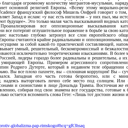
ov-protiv-globalizma-pap-rimskogo#hcq=gR3hsaq