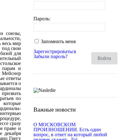
Пароль:
недавно было просто невозможно. Джордж Сорос «свалил» предыдущего папу Бенедикта, с нынешнем Франциском договорился, а часть высшего и среднего духовенства РКЦ просто купил. Сорос и есть один из тех самых арт-лидеров нового мирового порядка, которые, по утверждению епископа Боуфорда, приведенного мною выше, отдают приказы папе Франциску. Одним из первых ударов по папе Бенедикту был произведен из США в 2011 году. Как пишет издание Monday Vatican, аффилированая со структурами Д.Сороса и администрацией президента Обамы юридическая фирма Jeff Anderson and Associates подала против РКЦ тысячи исков о сексуальных злоупотреблениях католических священников по всему миру. Затем фирма обратилась в Международный уголовный суд в Гааге, в эту чисто глобал
Запомнить меня
Зарегистрироваться
Забыли пароль?
Войти
Важные новости
О МОСКОВСКОМ
ПРОИЗНОШЕНИИ. Есть один
вопрос, в ответ на который любой
человек скажет: -Да!