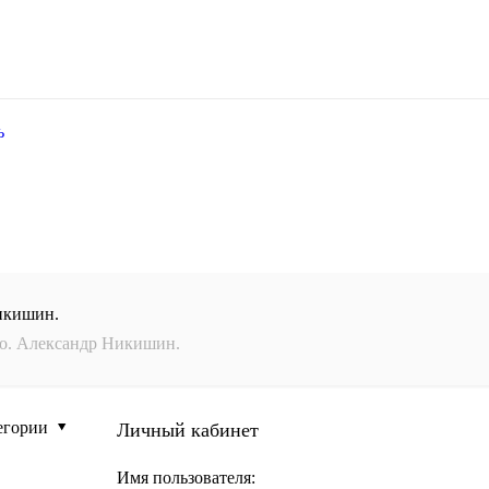
ь
икишин.
го. Александр Никишин.
егории
Личный кабинет
Имя пользователя: