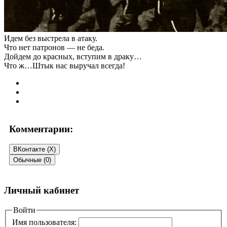
Идем без выстрела в атаку.
Что нет патронов — не беда.
Дойдем до красных, вступим в драку…
Что ж…Штык нас выручал всегда!
Комментарии:
ВКонтакте (
X
)
Обычные (0)
Добавить комментарий
Личный кабинет
Ваш адрес email не будет опубликован.
Войти
Обязательные поля
помечены
*
Имя пользователя: