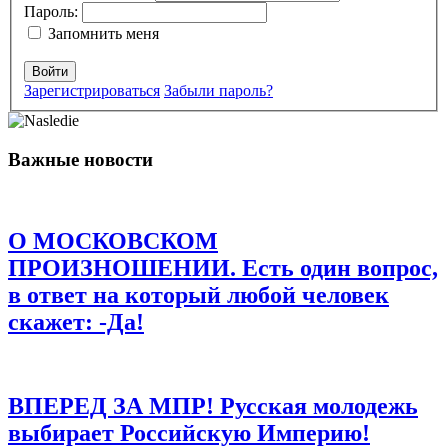
Пароль:
Комментарий
*
Запомнить меня
Войти
Зарегистрироваться
Забыли пароль?
Важные новости
Имя
*
Email
*
О МОСКОВСКОМ
Сайт
ПРОИЗНОШЕНИИ. Есть один вопрос,
в ответ на который любой человек
Сохранить моё имя, email и адрес сайта в этом браузере для
последующих моих комментариев.
скажет: -Да!
ВПЕРЕД ЗА МПР! Русская молодежь
выбирает Российскую Империю!