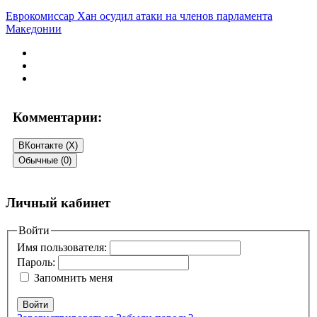
Еврокомиссар Хан осудил атаки на членов парламента
Македонии
Комментарии:
ВКонтакте (
X
)
Обычные (0)
Добавить комментарий
Личный кабинет
Ваш адрес email не будет опубликован.
Войти
Обязательные поля
помечены
*
Имя пользователя:
Пароль:
Комментарий
*
Запомнить меня
Войти