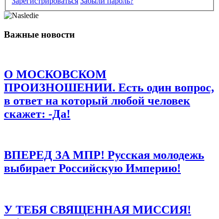
Зарегистрироваться
Забыли пароль?
Важные новости
Имя
*
Email
*
О МОСКОВСКОМ
Сайт
ПРОИЗНОШЕНИИ. Есть один вопрос,
в ответ на который любой человек
Сохранить моё имя, email и адрес сайта в этом браузере для
последующих моих комментариев.
скажет: -Да!
ВПЕРЕД ЗА МПР! Русская молодежь
выбирает Российскую Империю!
У ТЕБЯ СВЯЩЕННАЯ МИССИЯ!