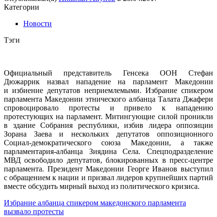
Категории
Новости
Тэги
Официальный представитель Генсека ООН Стефан
Дюжаррик назвал нападение на парламент Македонии
и избиение депутатов неприемлемыми. Избрание спикером
парламента Македонии этнического албанца Талата Джафери
спровоцировало протесты и привело к нападению
протестующих на парламент. Митингующие силой проникли
в здание Собрания республики, избив лидера оппозиции
Зорана Заева и нескольких депутатов оппозиционного
Социал-демократического союза Македонии, а также
парламентария-албанца Зиядина Села. Спецподразделение
МВД освободило депутатов, блокированных в пресс-центре
парламента. Президент Македонии Георге Иванов выступил
с обращением к нации и призвал лидеров крупнейших партий
вместе обсудить мирный выход из политического кризиса.
Избрание албанца спикером македонского парламента
вызвало протесты