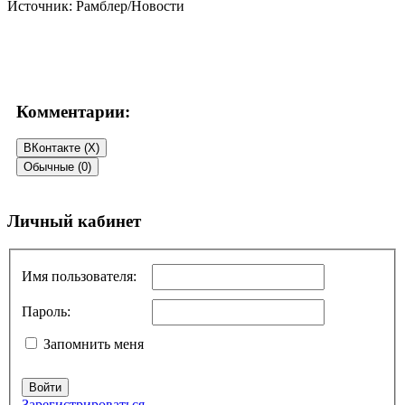
Источник: Рамблер/Новости
Комментарии:
ВКонтакте (
X
)
Обычные (0)
Добавить комментарий
Личный кабинет
Ваш адрес email не будет опубликован.
Обязательные поля
помечены
*
Имя пользователя:
Комментарий
*
Пароль:
Запомнить меня
Войти
Зарегистрироваться