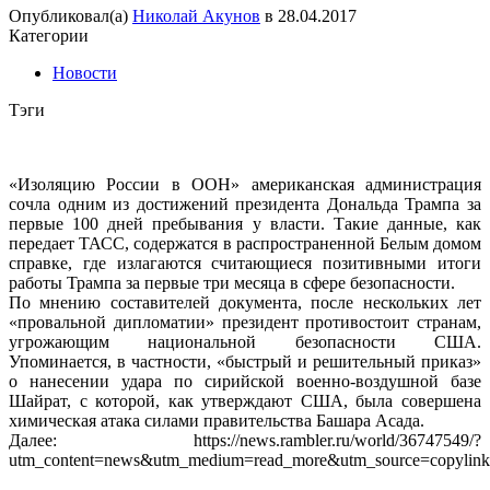
Опубликовал(а)
Николай Акунов
в
28.04.2017
Категории
Новости
Тэги
«Изоляцию России в ООН» американская администрация
сочла одним из достижений президента Дональда Трампа за
первые 100 дней пребывания у власти. Такие данные, как
передает ТАСС, содержатся в распространенной Белым домом
справке, где излагаются считающиеся позитивными итоги
работы Трампа за первые три месяца в сфере безопасности.
По мнению составителей документа, после нескольких лет
«провальной дипломатии» президент противостоит странам,
угрожающим национальной безопасности США.
Упоминается, в частности, «быстрый и решительный приказ»
о нанесении удара по сирийской военно-воздушной базе
Шайрат, с которой, как утверждают США, была совершена
химическая атака силами правительства Башара Асада.
Далее: https://news.rambler.ru/world/36747549/?
utm_content=news&utm_medium=read_more&utm_source=copylink