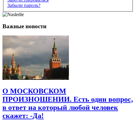
Забыли пароль?
Имя
*
Важные новости
Email
*
Сайт
Сохранить моё имя, email и адрес сайта в этом браузере для
последующих моих комментариев.
О МОСКОВСКОМ
ПРОИЗНОШЕНИИ. Есть один вопрос,
в ответ на который любой человек
скажет: -Да!