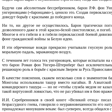
Будучи сам абсолютным бессребреником, барон Р.Ф. фон Ун
унгерновцами («баронцами»), ценило это. Создав первокласс
доведут борьбу с красными до победного конца.
Ни то, ни другое не осуществилось. Барон трагически по
дозволенного даже в этой красно-белой свистопляске, и погиб
Многое в его гибели и в гибели первоклассной боевой дивизи
фоне гражданской войны за Белую идею.
И эти обреченные вожди прекрасно учитывали гнусную роль с
моральную падаль, заражающую воздух.
С течением лет голоса тех унгерновцев, которые испытали на 
что барон Роман фон Унгерн-Штернберг был исключительный
решающую роль в борьбе с красным Зверем за Русь Православ
В качестве пояснения, скажем несколько слов о знаменитом 
Монголы использовали ташур вместо нагайки. В Азиатской 
командирского ташура — но не «чтобы служба медом не казала
такой виртуозной ловкостью, что не раз убивал им в бою враже
И.И. Серебренников в своей книге «Великий отход» писал 
безрассудного гнева, говорили о неуравновешенности его нату
принадлежал минувшим векам: был суеверен, всегда общался с