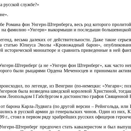
а русской службе?»
не».
ьбе Романа фон Унгерн-Штернберга, весь род которого пролитой
или на фамилию «Унгерн» выкормыши и последыши большевицкой
легенд, весьма далеких от действительности. Даже такие серь
на статью Юлиуса Эволы «Кровожадный барон», опубликованну
ей исторической миниатюре и сравнить приведенные в ней фант
нгерн-Штернберг (а не «Унгерн фон Штернберг», как часто не
торого были рыцарями Ордена Меченосцев и принимали активное
роисходил, по легенде, из Венгрии (по-немецки: «Унгарн»; поз
Унгернов была возведена шведской королевой Христиной, тогда
тором Леопольдом I Габсбургом в достоинство графов Священной
от барона Карла-Лудвига (по другой версии – Рейнгольда, или
жились в русской армии до генеральских чинов. Один из них,
9 г., стоял в первом ряду храбрейших русских офицеров героич
 Унгерн-Штернберг предпочел стать кавалеристом и был выпуще