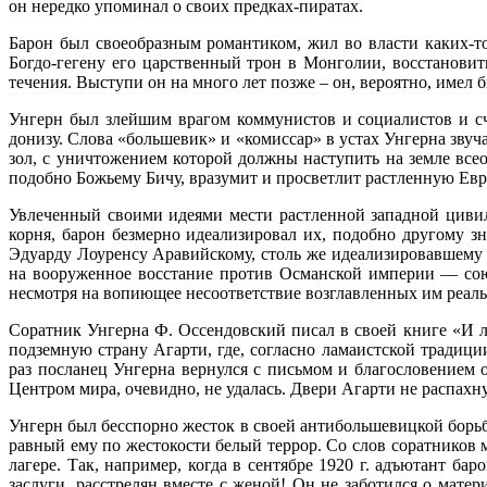
он нередко упоминал о своих предках-пиратах.
Барон был своеобразным романтиком, жил во власти каких-т
Богдо-гегену его царственный трон в Монголии, восстанови
течения. Выступи он на много лет позже – он, вероятно, имел
Унгерн был злейшим врагом коммунистов и социалистов и сч
донизу. Слова «большевик» и «комиссар» в устах Унгерна звуч
зол, с уничтожением которой должны наступить на земле все
подобно Божьему Бичу, вразумит и просветлит растленную Евро
Увлеченный своими идеями мести растленной западной циви
корня, барон безмерно идеализировал их, подобно другому 
Эдуарду Лоуренсу Аравийскому, столь же идеализировавшему
на вооруженное восстание против Османской империи — сою
несмотря на вопиющее несоответствие возглавленных им реаль
Соратник Унгерна Ф. Оссендовский писал в своей книге «И лю
подземную страну Агарти, где, согласно ламаистской традиц
раз посланец Унгерна вернулся с письмом и благословением 
Центром мира, очевидно, не удалась. Двери Агарти не распахн
Унгерн был бесспорно жесток в своей антибольшевицкой борьб
равный ему по жестокости белый террор. Со слов соратников 
лагере. Так, например, когда в сентябре 1920 г. адъютант 
заслуги, расстрелян вместе с женой! Он не заботился о мат