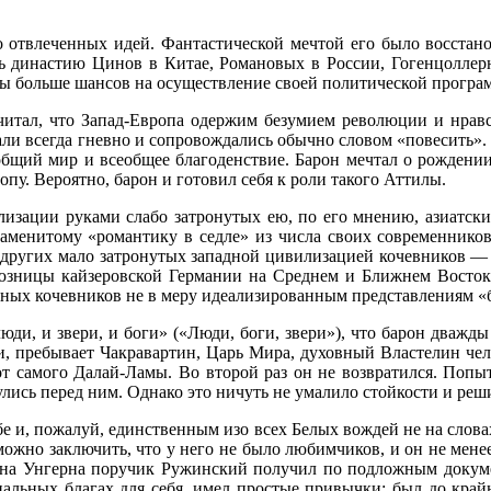
о отвлеченных идей. Фантастической мечтой его было восстан
ть династию Цинов в Китае, Романовых в России, Гогенцоллер
 бы больше шансов на осуществление своей политической програ
итал, что Запад-Европа одержим безумием революции и нравст
али всегда гневно и сопровождались обычно словом «повесить». 
общий мир и всеобщее благоденствие. Барон мечтал о рождении
пу. Вероятно, барон и готовил себя к роли такого Аттилы.
лизации руками слабо затронутых ею, по его мнению, азиатск
знаменитому «романтику в седле» из числа своих современнико
 других мало затронутых западной цивилизацией кочевников —
зницы кайзеровской Германии на Среднем и Ближнем Востоке.
ных кочевников не в меру идеализированным представлениям «б
ди, и звери, и боги» («Люди, боги, звери»), что барон дважды
ии, пребывает Чакравартин, Царь Мира, духовный Властелин ч
от самого Далай-Ламы. Во второй раз он не возвратился. Поп
улись перед ним. Однако это ничуть не умалило стойкости и реш
е и, пожалуй, единственным изо всех Белых вождей не на слова
можно заключить, что у него не было любимчиков, и он не менее
барона Унгерна поручик Ружинский получил по подложным докум
ериальных благах для себя, имел простые привычки; был до кра