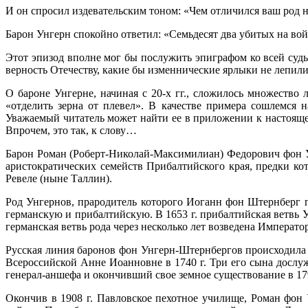
И он спросил издевательским тоном: «Чем отличился ваш род н
Барон Унгерн спокойно ответил: «Семьдесят два убитых на вой
Этот эпизод вполне мог бы послужить эпиграфом ко всей суд
верность Отечеству, какие бы изменнические ярлыки не леп
О бароне Унгерне, начиная с 20-х гг., сложилось множество 
«отделить зерна от плевел». В качестве примера сошлемся 
Уважаемый читатель может найти ее в приложении к настоящ
Впрочем, это так, к слову…
Барон Роман (Роберт-Николай-Максимилиан) Федорович фон У
аристократических семейств Прибалтийского края, предки ко
Ревеле (ныне Таллин).
Род Унгернов, прародитель которого Иоганн фон Штернберг п
германскую и прибалтийскую. В 1653 г. прибалтийская ветвь 
германская ветвь рода через несколько лет возведена Импера
Русская линия баронов фон Унгерн-Штернбергов происходила 
Всероссийской Анне Иоанновне в 1740 г. Три его сына дослу
генерал-аншефа и окончивший свое земное существование в 179
Окончив в 1908 г. Павловское пехотное училище, Роман фон