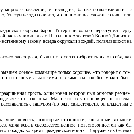
у мирного населения, и последнее, ближе познакомившись с
 Унгерн всегда говорил, что или они все сложат головы, или
ажданской борьбы барон Унгерн невольно переступил черту
торой часто упоминал сам Начальник Азиатской Конной Дивизии.
инственному закону, всегда окружали вождей, появлявшихся на
о-то злого рока, были не в силах отбросить их от себя, как
м бывшем боевом командире только хорошее. Что говорит о том,
 он со своими азиатскими казаками сыграл бы, может быть,
орааршинная трость, один конец которой был обмотан ремнем.
оде жезла начальника. Мало кто из унгерновцев не отведал
асставались с ташуром (по ряду свидетельств, он владел им с
ь, молчаливость, некоторые странности, внезапные вспышки
ев, жила вера в сверхъестественное, потустороннее; он как бы
его походах во время гражданской войны. В дружеских беседах