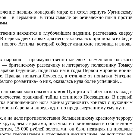
овление павших монархий мира: он хотел вернуть Ургинскому
нов – в Германии. В этом смысле он безнадежно плыл против
ммы.
венно находится в глубочайшем падении, растлеваясь сверху
В первых двух словах для него заключалась причина всех бед и
 нового Аттилы, который соберет азиатские полчища и вновь,
их народов — преимущественно кочевых племен монгольского
в — британскому разведчику и литератору полковнику Томасу
 арабов-бедуинов, поднятых им в годы Первой мировой войны
 Правда, попытка Лоуренса, в отличие от попытки Унгерна,
елого романтика» о них, оказалась куда более успешной…
 направлял монгольского князя Пунцига в Тибет искать вход в
еловечества, хранящий тайны истинного Посвящения. В первый
ытка воплощенного Бога войны установить контакт с духовным
имости барона и впредь идти по предначертанному ему пути.
х, а на деле противопоставил большевицкому красному террору
 круто, чем с врагами, поступал и с виновными в собственном
ентам, 15 000 рублей золотыми, он был, невзирая на прошлые
йности требователен в отношении дисциплины, не допуская ни