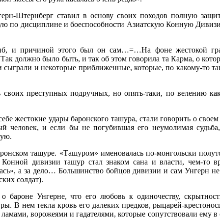
герн-Штернберг ставил в основу своих походов полную защит
ную по дисциплине и боеспособности Азиатскую Конную Дивизию,
гиб, и причиной этого был он сам…=…На фоне жестокой гр
. Так должно было быть, и так об этом говорила та Карма, о ко
и сыграли и некоторые приближенные, которые, по какому-то та
воих преступных подручных, но опять-таки, по велению каког
себе жестокие удары баронского ташура, стали говорить о свое
 человек, и если бы не погубившая его неумолимая судьба,
ную.
баронском ташуре. «Ташуром» именовалась по-монгольски полут
Конной дивизии ташур стал знаком сана и власти, чем-то вр
сь», а за дело… Большинство бойцов дивизии и сам Унгерн не р
ских солдат).
о бароне Унгерне, что его любовь к одиночеству, скрытност
ры. В нем текла кровь его далеких предков, рыцарей-крестоносц
 ламами, ворожеями и гадателями, которые сопутствовали ему в 