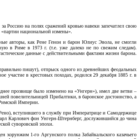
 за Россию на полях сражений кровью навеки запечатлел свою
 «партии национальной измены».
езные авторы, как Рене Генон и барон Юлиус Эвола, не смогли
ю в Риме в 1973 г. (т.е. уже далеко не по свежим следам).
астические данные с действительными фактами жизни барона.
правильно пишут), отпрыск одного из древнейших феодальных
 участие в крестовых походах, родился 29 декабря 1885 г. в
днее прозвище было изменено на «Унгерн»), имел две ветви –
шней повелительницей Прибалтики, в баронское достоинство, а
 Римской Империи.
 Рено), вступившего в службу при Императрице и Самодержице
 Карл Карлович фон Унгерн-Штернберг, дослужившийся до чина
еской суворовской эпохи.
н хорунжим 1-го Аргунского полка Забайкальского казачьего