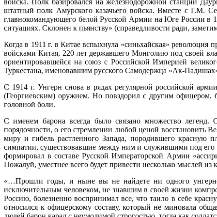
войска. Полк базировался на железнодорожной станции Дау
штатный полк Амурского казачьего войска. Вместе с Г.М. С
главнокомандующего белой Русской Армии на Юге России в 19
ситуациях. Склонен к пьянству» (справедливости ради, замети
Когда в 1911 г. в Китае вспыхнула «синьхайская» революция 
войсками Китая, 220 лет державшего Монголию под своей вла
ориентировавшейся на союз с Российской Империей великог
Туркестана, именовавшим русского Самодержца «Ак-Падишах», 
С 1914 г. Унгерн снова в рядах регулярной российской арми
(Георгиевским) оружием. Но повздорил с другим офицером, 
головной боли.
С именем барона всегда было связано множество легенд. 
порядочности, о его стремлении любой ценой восстановить В
миру и гибель растленного Запада, породившего красную п
симпатии, существовавшие между ним и служившими под его 
формировал в составе Русской Императорской Армии «ассири
Пожалуй, уместнее всего будет привести несколько мыслей из
«…Прошли годы, и ныне вы не найдете ни одного унгернов
исключительным человеком, не знавшим в своей жизни компро
Россию, болезненно воспринимал все, что таило в себе крас
относился к офицерскому составу, который не миновала обща
людей барон карал с неумолимой строгостью, тогда как солдатс