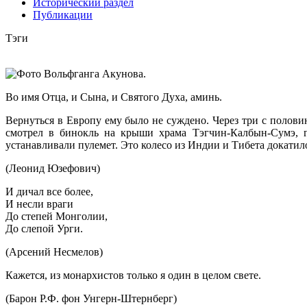
Исторический раздел
Публикации
Тэги
Во имя Отца, и Сына, и Святого Духа, аминь.
Вернуться в Европу ему было не суждено. Через три с половин
смотрел в бинокль на крыши храма Тэгчин-Калбын-Сумэ, г
устанавливали пулемет. Это колесо из Индии и Тибета докатило
(Леонид Юзефович)
И дичал все более,
И несли враги
До степей Монголии,
До слепой Урги.
(Арсений Несмелов)
Кажется, из монархистов только я один в целом свете.
(Барон Р.Ф. фон Унгерн-Штернберг)