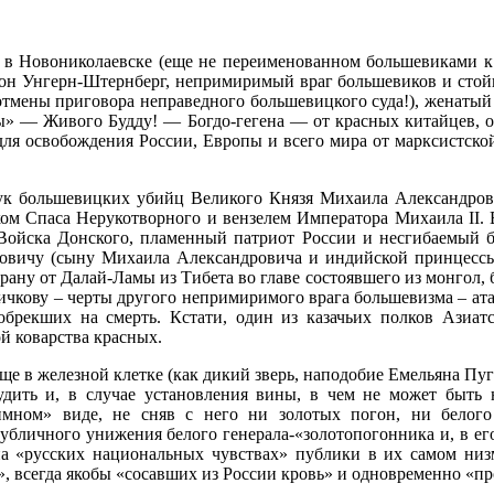
а» в Новониколаевске (еще не переименованном большевиками к
он Унгерн-Штернберг, непримиримый враг большевиков и стой
е, отмены приговора неправедного большевицкого суда!), жена
ры» — Живого Будду! — Богдо-гегена — от красных китайцев,
для освобождения России, Европы и всего мира от марксистск
рук большевицких убийц Великого Князя Михаила Александров
иком Спаса Нерукотворного и вензелем Императора Михаила II.
Войска Донского, пламенный патриот России и несгибаемый 
овичу (сыну Михаила Александровича и индийской принцес
ну от Далай-Ламы из Тибета во главе состоявшего из монгол, б
ичкову – черты другого непримиримого врага большевизма – ат
 обрекших на смерть. Кстати, один из казачьих полков Азиа
й коварства красных.
е в железной клетке (как дикий зверь, наподобие Емельяна Пуга
удить и, в случае установления вины, в чем не может быть н
мном» виде, не сняв с него ни золотых погон, ни белого 
убличного унижения белого генерала-«золотопогонника и, в ег
а «русских национальных чувствах» публики в их самом низ
», всегда якобы «сосавших из России кровь» и одновременно «