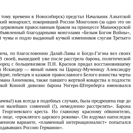
 тому времени в Новосибирск) предстал Начальник Азиатской
кий монархист, покоривший России Монголию (за одно это он
тый церковным православным браком на принцессе Маньчжурской
 объявленный благодарными монголами «Белым Богом Войны»,
ой чумы и подло выданный кучкой изменников слугам Третьего
ича, по благословению Далай-Ламы и Богдо-Гэгэна вел своих
 В своей, вышедшей уже после расстрела барона, политической
борец с большевизмом П.Н. Краснов придал восстановившему
сы Искандер — явный намек на Царицу-Мученицу Александру
урят, тибетцев и казаков православного Белого воинства черты
амана Анненкова, также павшего жертвой коварства и подлости
тской Конной дивизии барона Унгерн-Штернберга именовался
чева!) как всегда в подобных случаях, была предрешена еще до
и малейших сомнений (!), немедленно расстрелять». Барона
Георгиевского креста. Но главному красному обвинителю,
о лице, «проклятого царского режима». Он вздумал напоследок
менном варианте, «пламенный интернационалист» попытался
продававших Россию Германии».