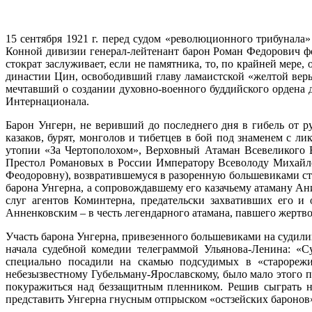
15 сентября 1921 г. перед судом «революционного трибунал
Конной дивизии генерал-лейтенант барон Роман Федорович ф
стократ заслуживает, если не памятника, то, по крайней мер
династии Цин, освободивший главу ламаистской «желтой ве
мечтавший о создании духовно-военного буддийского ордена 
Интернационала.
Барон Унгерн, не веривший до последнего дня в гибель от 
казаков, бурят, монголов и тибетцев в бой под знаменем с л
утопии «За Чертополохом», Верховный Атаман Всевеликого 
Престол Романовых в России Императору Всеволоду Михайл
Феодоровну), возвратившемуся в разоренную большевиками стра
барона Унгерна, а сопровождавшему его казачьему атаману Ан
слуг агентов Коминтерна, предательски захвативших его и
Анненковским – в честь легендарного атамана, павшего жертво
Участь барона Унгерна, привезенного большевиками на судилищ
начала судебной комедии телеграммой Ульянова-Ленина: «С
специально посадили на скамью подсудимых в «старорежи
небезызвестному Губельману-Ярославскому, было мало этого п
покуражиться над беззащитным пленником. Решив сыграть н
представить Унгерна гнусным отпрыском «остзейских баронов