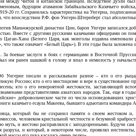
рия между Читой и китайской границей. Вследствие дуэли был
еменовым, будущим атаманом Забайкальского Казачьего войска
19-20 гг. Сохранилась характеристика на Унгерна, подписанная
м, что впоследствии Р.Ф. фон Унгерн-Штернберг стал абсолютны
против Маньчжурской династии Цин, барон Унгерн записался доб
стью. Вместе с другими русскими казачьими офицерами он пом
о Цаган-Хана (Белого Царя, как монголы издавна именовали
что также означает «Белый Царь»). В эти годы была заложена 
и. За боевые заслуги в боях с германцами в Восточной Прусс
был им ранен шашкой в голову и впал в немилость у начальст
Об Унгерне писали и рассказывали разное – кто о его рыца
еликую Россию; кто о его мистицизме и вере в существование п
лесень; кто о его невероятной жестокости, заставляющей всп
знаменами представителями азиатских народов. Так, еще в год
йские» добровольческие части из числа исповедовавших христи
 книги казачьего есаула Макеева, бывшего адъютанта командира
ца, который бы не сохранил памяти о своем жестоком и, и
миссов, человеком кристальной честности и безумной храброс
ную муть, и жестоко расправлялся с заподозренными. Будучи са
я разруха, и который, в некотором числе, проявлял инстинкт
кой массы его рука касалась очень редко».