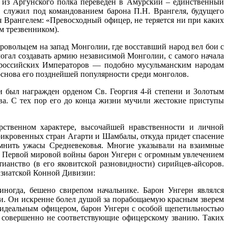
 из Аргунского полка переведен в Амурский – единственный
, служил под командованием барона П.Н. Врангеля, будущего
 Врангелем: «Превосходный офицер, не теряется ни при каких
м трезвенником).
ровольцем на запад Монголии, где восставший народ вел бои с
огал создавать армию независимой Монголии, с самого начала
 российских Императоров — подобно мусульманским народам
основа его позднейшей популярности среди монголов.
ии был награжден орденом Св. Георгия 4-й степени и Золотым
ва. С тех пор его до конца жизни мучили жестокие приступы
рственном характере, высочайшей нравственности и личной
рикровенных стран Агарти и Шамбалы, откуда придет спасение
омнить ужасы Средневековья. Многие указывали на взаимные
ы Первой мировой войны барон Унгерн с огромным увлечением
анство (в его яковитской разновидности) сирийцев-айсоров.
 Азиатской Конной Дивизии:
ногда, бешено свирепом начальнике. Барон Унгерн являлся
ти. Он искренне болел душой за порабощаемую красным зверем
м идеальным офицером, барон Унгерн с особой щепетильностью
ы, совершенно не соответствующие офицерскому званию. Таких