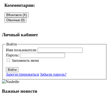
Комментарии:
ВКонтакте (
X
)
Обычные (0)
Добавить комментарий
Личный кабинет
Ваш адрес email не будет опубликован.
Войти
Обязательные поля
помечены
*
Имя пользователя:
Пароль:
Комментарий
*
Запомнить меня
Войти
Зарегистрироваться
Забыли пароль?
Важные новости
Имя
*
Email
*