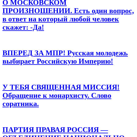
О МОСКОВСКОМ
Сайт
ПРОИЗНОШЕНИИ. Есть один вопрос,
в ответ на который любой человек
Сохранить моё имя, email и адрес сайта в этом браузере для
последующих моих комментариев.
скажет: -Да!
ВПЕРЕД ЗА МПР! Русская молодежь
выбирает Российскую Империю!
У ТЕБЯ СВЯЩЕННАЯ МИССИЯ!
Обращение к монархисту. Слово
соратника.
ПАРТИЯ ПРАВАЯ РОССИЯ —