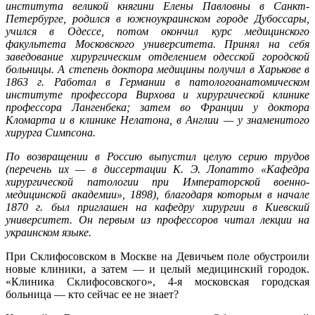
института великой княгини Елены Павловны в Санкт-
Петербурге, родился в южноукраинском городе Дубоссары,
учился в Одессе, потом окончил курс медицинского
факультета Московского университета. Принял на себя
заведование хирургическим отделением одесской городской
больницы. А степень доктора медицины получил в Харькове в
1863 г. Работал в Германии в патологоанатомическом
институте профессора Вирхова и хирургической клинике
профессора Лангенбека; затем во Франции у доктора
Кломарта и в клинике Нелатона, в Англии — у знаменитого
хирурга Симпсона.
По возвращении в Россию выпустил целую серию трудов
(перечень их — в диссертации К. Э. Лопатто «Кафедра
хирургической патологии при Императорской военно-
медицинской академии», 1898), благодаря которым в начале
1870 г. был приглашен на кафедру хирургии в Киевский
университет. Он первым из профессоров читал лекции на
украинском языке.
При Склифосовском в Москве на Девичьем поле обустроили
новые клиники, а затем — и целый медицинский городок.
«Клиника Склифосовского», 4-я московская городская
больница — кто сейчас ее не знает?