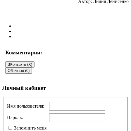
Автор: Лидия Денисенко
Комментарии:
ВКонтакте (
X
)
Обычные (0)
Добавить комментарий
Личный кабинет
Ваш адрес email не будет опубликован.
Обязательные поля
помечены
*
Имя пользователя:
Комментарий
*
Пароль:
Запомнить меня