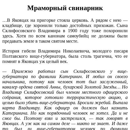
Мраморный свинарник
…В Яковцах на пригорке стояла церковь. А рядом с нею —
кладбище, где хоронили только достойных прихожан. Сына
Склифосовского Владимира в 1900 году тоже похоронили
здесь. Хотя по всем канонам самоубийц не должны были
предавать земле в таком святом месте.
История гибели Владимира Николаевича, молодого писаря
Полтавского вице-губернатора, была столь трагична, что ее
помнят в Яковцах уж целый век.
— Прилежно работал сын Склифосовского у вице-
губернатора по фамилии Катеринич. И любил он своего
начальника, потому как человек тот был заслуженный,
кавалер ордена святой Анны, бухарской Золотой Звезды… Но
Владимир Склифосовский был членом местного офицерского
собрания, которое готовило террористическую акцию, а
целью было убить вице-губернатора.
Бросили жребий. Выпала
карта Владимиру. Как офицер он должен был казнить
Катеринича. Но как порядочный человек не хотел. Да и не
смог бы. Поэтому взял и застрелился, — так говорят в
Яковцах.
А уж как на самом деле — никто не знает. И даже
то, был ли вице-губернатором человек по фамилии