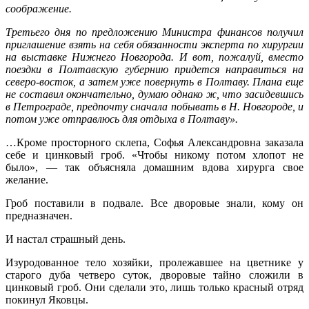
соображение.
Третьего дня по предложению Министра финансов получил
приглашение взять на себя обязанности эксперта по хирургии
на выставке Нижнего Новгорода. И вот, пожалуй, вместо
поездки в Полтавскую губернию придется направиться на
северо-восток, а затем уже повернуть в Полтаву. Плана еще
не составил окончательно, думаю однако ж, что засидевшись
в Петрограде, предпочту сначала побывать в Н. Новгороде, и
потом уже отправлюсь для отдыха в Полтаву».
…Кроме просторного склепа, Софья Александровна заказала
себе и цинковый гроб. «Чтобы никому потом хлопот не
было», — так объясняла домашним вдова хирурга свое
желание.
Гроб поставили в подвале. Все дворовые знали, кому он
предназначен.
И настал страшный день.
Изуродованное тело хозяйки, пролежавшее на цветнике у
старого дуба четверо суток, дворовые тайно сложили в
цинковый гроб. Они сделали это, лишь только красный отряд
покинул Яковцы.