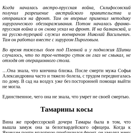
Когда началась австро-прусская война, Склифосовский
получил разрешение австрийского правительства и
отправился на фронт. Там он впервые применил методику
хирургического обеззараживания. Потом началась франко-
прусская война и он снова уехал на фронт. И на балканской, и
на русско-турецкой служил военврачом Николай Васильевич.
Там он работал вместе с хирургом Пироговым.
Во время тяжелых боев под Плевной и у подножия Шипки
случалось, что по трое-четверо суток он глаз не смыкал, не
отходя от операционного стола.
…Она знала, что кончина близка. После смерти мужа Софья
Александровна часто и тяжело болела, с трудом передвигалась
по дому. В сад на воздух уже без посторонней помощи выйти
не могла.
Единственное, чего она не знала, что умрет не своей смертью.
Тамарины косы
Вина же профессорской дочери Тамары была в том, что
вышла замуж она за белогвардейского офицера. Когда к
Яковцам почти вплотную приблизился фронт, он умолял жену