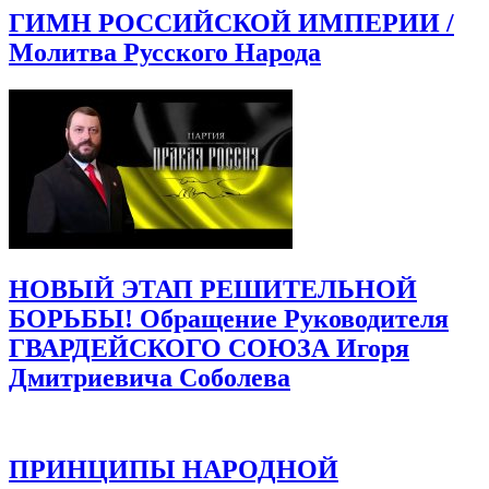
ГИМН РОССИЙСКОЙ ИМПЕРИИ /
Молитва Русского Народа
НОВЫЙ ЭТАП РЕШИТЕЛЬНОЙ
БОРЬБЫ! Обращение Руководителя
ГВАРДЕЙСКОГО СОЮЗА Игоря
Дмитриевича Соболева
ПРИНЦИПЫ НАРОДНОЙ