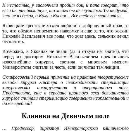
К несчастью, у виолончели пробит бок, и папа говорит, что
если бы ты была тут, то этого бы не случилось. Ты не думай,
это не я сделал, а Коля и Костя… Все тебе все кланяются».
Яковецкие крестьяне хозяев любили за добродушный нрав, за
то, что обедом непременно накормят и еще за то, что хозяин
Николай Васильевич все годы, что жил здесь, сельских лечил
бесплатно.
Возможно, в Яковцах не знали (да и откуда им знать?), что
перед их доктором Николаем Васильевичем преклонялись
известнейшие хирурги, светила с мировым именем.
Университеты считали за честь, если он читал там лекции.
Склифосовский первым применил на практике теоретические
выводы хирурга Листера о необходимости стерилизации
хирургических инструментов и операционного поля.
Представьте, еще в середине прошлого века большинство
хирургов считали стерилизацию совершенно необязательной и
даже вредной!
Клиника на Девичьем поле
… Профессор, директор Императорского клинического