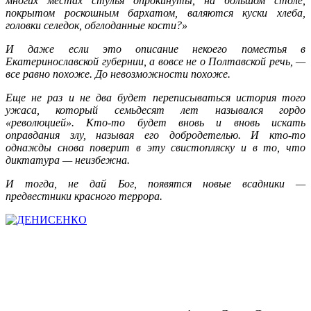
многих местах стулья опрокинуты, на большом столе,
покрытом роскошным бархатом, валяются куски хлеба,
головки селедок, обглоданные кости?»
И даже если это описание некоего поместья в
Екатеринославской губернии, а вовсе не о Полтавской речь, —
все равно похоже. До невозможности похоже.
Еще не раз и не два будет переписываться история того
ужаса, который семьдесят лет назывался гордо
«революцией». Кто-то будет вновь и вновь искать
оправдания злу, называя его добродетелью. И кто-то
однажды снова поверит в эту свистопляску и в то, что
диктатура — неизбежна.
И тогда, не дай Бог, появятся новые всадники —
предвестники красного террора.