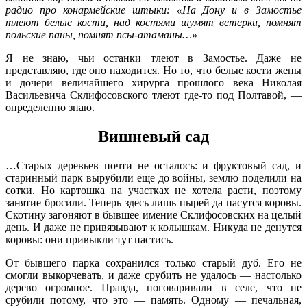
радио про конармейские штыки: «На Дону и в Замостье
тлеют белые кости, над костями шумят ветерки, помнят
польские паны, помнят псы-атаманы…»
Я не знаю, чьи останки тлеют в Замостье. Даже не
представляю, где оно находится. Но то, что белые кости жены
и дочери величайшего хирурга прошлого века Николая
Васильевича Склифосовского тлеют где-то под Полтавой, —
определенно знаю.
Вишневый сад
…Старых деревьев почти не осталось: и фруктовый сад, и
старинный парк вырубили еще до войны, землю поделили на
сотки. Но картошка на участках не хотела расти, поэтому
занятие бросили. Теперь здесь лишь пырей да пасутся коровы.
Скотину загоняют в бывшее имение Склифосовских на целый
день. И даже не привязывают к колышкам. Никуда не денутся
коровы: они привыкли тут пастись.
От бывшего парка сохранился только старый дуб. Его не
смогли выкорчевать, и даже срубить не удалось — настолько
дерево огромное. Правда, поговаривали в селе, что не
срубили потому, что это — память. Одному — печальная,