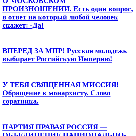
О МОСКОВСКОМ
Сайт
ПРОИЗНОШЕНИИ. Есть один вопрос,
в ответ на который любой человек
Сохранить моё имя, email и адрес сайта в этом браузере для
последующих моих комментариев.
скажет: -Да!
ВПЕРЕД ЗА МПР! Русская молодежь
выбирает Российскую Империю!
У ТЕБЯ СВЯЩЕННАЯ МИССИЯ!
Обращение к монархисту. Слово
соратника.
ПАРТИЯ ПРАВАЯ РОССИЯ —
ОБЪЕДИНЕНИЕ НАЦИОНАЛЬНО-