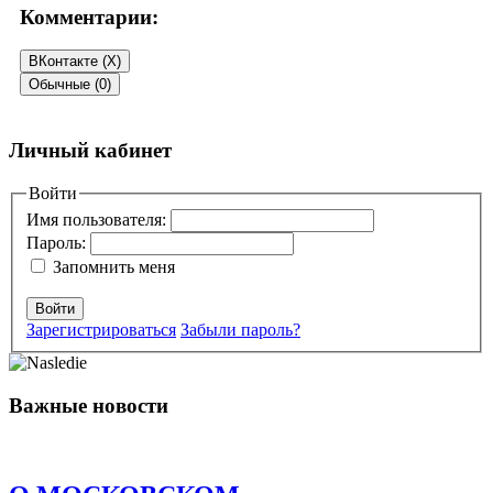
Комментарии:
ВКонтакте (
X
)
Обычные (0)
Добавить комментарий
Личный кабинет
Ваш адрес email не будет опубликован.
Войти
Обязательные поля
помечены
*
Имя пользователя:
Пароль:
Комментарий
*
Запомнить меня
Войти
Зарегистрироваться
Забыли пароль?
Важные новости
Имя
*
Email
*