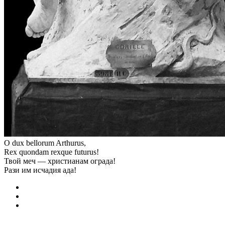
O dux bellorum Arthurus,
Rex quоndam rexque futurus!
Твой меч — христианам ограда!
Рази им исчадия ада!