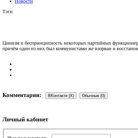
Новости
Тэги
Цинизм и беспринципность некоторых партийных функционеров
причём один из них был коммунистами же взорван и восстановл
Комментарии:
ВКонтакте (
X
)
Обычные (0)
Добавить комментарий
Личный кабинет
Ваш адрес email не будет опубликован.
Обязательные поля пом