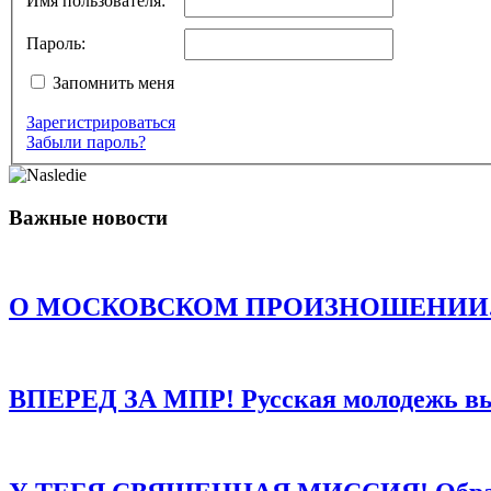
Имя пользователя:
Пароль:
Запомнить меня
Зарегистрироваться
Комментарий
*
Забыли пароль?
Имя
*
Email
*
Важные новости
Сайт
Сохранить моё имя, email и адрес сайта в этом браузере д
О МОСКОВСКОМ ПРОИЗНОШЕНИИ. Есть о
ВПЕРЕД ЗА МПР! Русская молодежь в