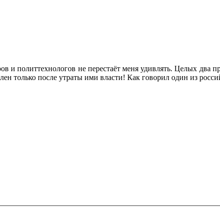
 и политтехнологов не перестаёт меня удивлять. Целых два п
ен только после утраты ими власти! Как говорил один из росси
ечены
*