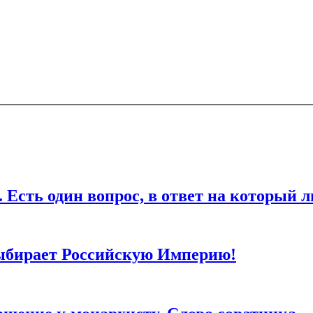
ля последующих моих комментариев.
дин вопрос, в ответ на который любо
ыбирает Российскую Империю!