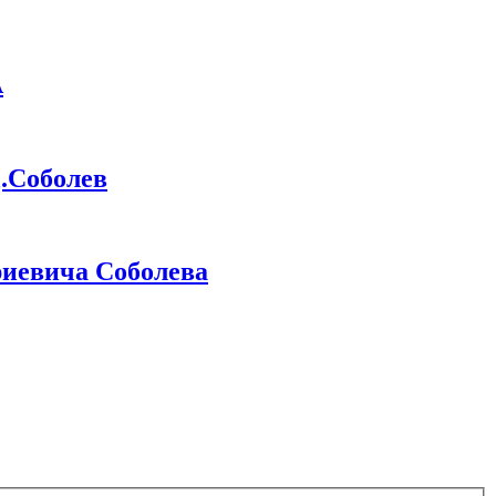
А
Соболев
иевича Соболева