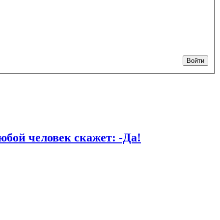
Войти
й человек скажет: -Да!