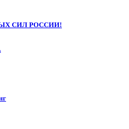
ЫХ СИЛ РОССИИ!
А
нг