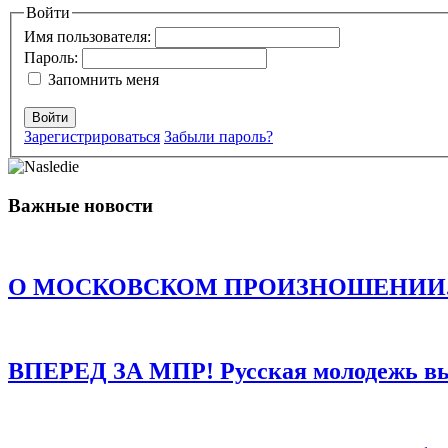
Ваш адрес email не будет опубликован.
Войти
Обязательные поля пом
Имя пользователя:
Пароль:
Запомнить меня
Войти
Зарегистрироваться
Забыли пароль?
Комментарий
*
Имя
*
Важные новости
Email
*
Сайт
О МОСКОВСКОМ ПРОИЗНОШЕНИИ. Есть о
Сохранить моё имя, email и адрес сайта в этом браузере д
ВПЕРЕД ЗА МПР! Русская молодежь в