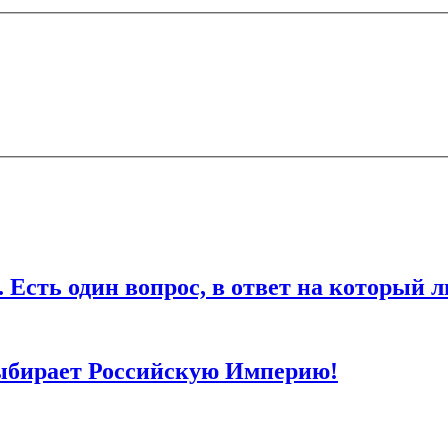
ечены
*
дин вопрос, в ответ на который любо
ля последующих моих комментариев.
ыбирает Российскую Империю!