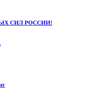
ЫХ СИЛ РОССИИ!
А
нг