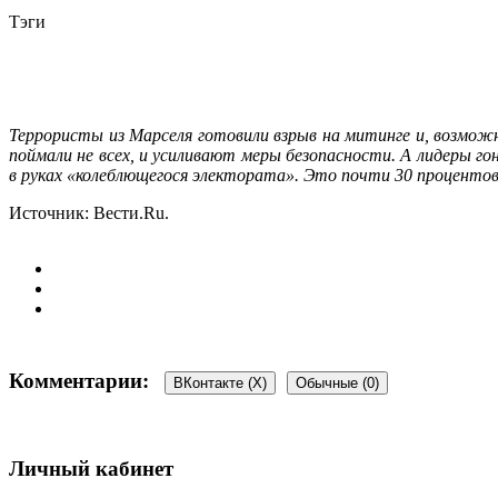
Тэги
Террористы из Марселя готовили взрыв на митинге и, возмож
поймали не всех, и усиливают меры безопасности. А лидеры г
в руках «колеблющегося электората». Это почти 30 процентов
Источник: Вести.Ru.
Комментарии:
ВКонтакте (
X
)
Обычные (0)
Добавить комментарий
Личный кабинет