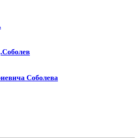
А
Соболев
иевича Соболева