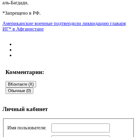
аль-Багдади,
*Запрещено в РФ.
Американские военные подтвердили ликвидацию главаря
ИГ* в Афганистане
Комментарии:
ВКонтакте (
X
)
Обычные (0)
Добавить комментарий
Личный кабинет
Ваш адрес email не будет опубликован.
Обязательные поля
помечены
*
Имя пользователя:
Комментарий
*