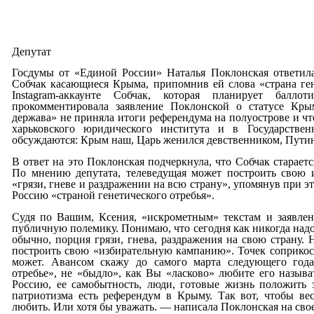
Депутат
Госдумы от «Единой России» Наталья Поклонская ответила
Собчак касающиеся Крыма, припомнив ей слова «страна ген
Instagram-аккаунте Собчак, которая планирует балло
прокомментировала заявление Поклонской о статусе Кры
держава» не приняла итоги референдума на полуострове и ч
харьковского юридического института и в Государстве
обсуждаются: Крым наш, Царь женился девственником, Путин
В ответ на это Поклонская подчеркнула, что Собчак старает
По мнению депутата, телеведущая может построить свою 
«грязи, гневе и раздражении на всю страну», упомянув при 
Россию «страной генетического отребья».
Судя по Вашим, Ксения, «искрометным» текстам и заявлен
публичную полемику. Понимаю, что сегодня как никогда надо з
обычно, порция грязи, гнева, раздражения на свою страну. 
построить свою «избирательную кампанию». Точек соприкос
может. Авансом скажу до самого марта следующего года:
отребье», не «быдло», как Вы «ласково» любите его называ
Россию, ее самобытность, люди, готовые жизнь положить 
патриотизма есть референдум в Крыму. Так вот, чтобы ве
любить. Или хотя бы уважать. — написала Поклонская на сво