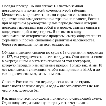
Обладая прежде 1/6 или сейчас 1/7 частью земной
поверхности и почти всей номенклатурой таблицы
Менделеева, мировыми запасами сырья, то есть являясь
единственной самодостаточной страной на планете, Россия
при бездарном руководстве целые периоды своей истории
позволяет издеваться над собой и народом, ставить опыты в
виде революций и перестроек. Я не имею в виду
закономерные исторические процессы, смену общественных
формаций и прочее, связанное с развитием человечества.
Через это проходят почти все государства.
Обладая прямыми связями по суше с 18 странами и морскими
со 127, мы умудряемся зависеть от других. Они должны стоять
в очереди к нам и быть зависимыми от той географии,
которую передали нам активные предки. Только так. А мы 18
лет кланялись и унижались, чтобы нас приняли в ВТО, и до
сих пор сомневаемся, зачем нам это.
Спасает Россию то, что периодически во главе страны
появляются великие люди, а беда – что это случается не так
часто, как хотелось бы.
Как правило, все происходит примерно по следующей схеме.
Один получает разваленную страну и за счет таланта,