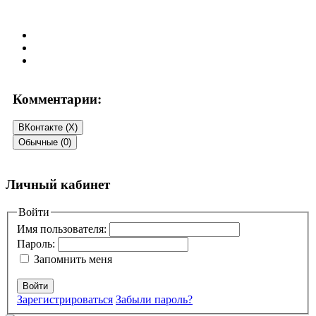
Комментарии:
ВКонтакте (
X
)
Обычные (0)
Добавить комментарий
Личный кабинет
Ваш адрес email не будет опубликован.
Войти
Обязательные поля
помечены
*
Имя пользователя:
Пароль:
Комментарий
*
Запомнить меня
Войти
Зарегистрироваться
Забыли пароль?