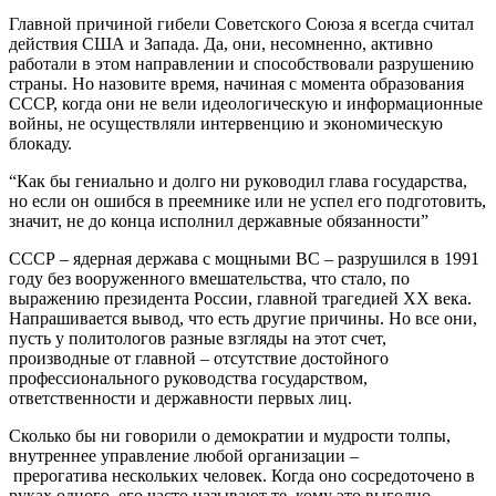
Главной причиной гибели Советского Союза я всегда считал
действия США и Запада. Да, они, несомненно, активно
работали в этом направлении и способствовали разрушению
страны. Но назовите время, начиная с момента образования
СССР, когда они не вели идеологическую и информационные
войны, не осуществляли интервенцию и экономическую
блокаду.
“Как бы гениально и долго ни руководил глава государства,
но если он ошибся в преемнике или не успел его подготовить,
значит, не до конца исполнил державные обязанности”
СССР – ядерная держава с мощными ВС – разрушился в 1991
году без вооруженного вмешательства, что стало, по
выражению президента России, главной трагедией ХХ века.
Напрашивается вывод, что есть другие причины. Но все они,
пусть у политологов разные взгляды на этот счет,
производные от главной – отсутствие достойного
профессионального руководства государством,
ответственности и державности первых лиц.
Сколько бы ни говорили о демократии и мудрости толпы,
внутреннее управление любой организации –
прерогатива нескольких человек. Когда оно сосредоточено в
руках одного, его часто называют те, кому это выгодно,