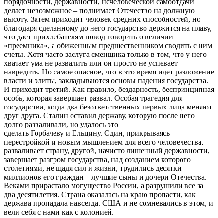
порядочности, державности, нечеловеческой самоотдачи
делает невозможное – поднимает Отечество на должную
высоту. Затем приходит человек средних способностей, но
благодаря сделанному до него государство держится на плаву,
что дает прихлебателям повод говорить о величии
«преемника», а обиженным предшественником сводить с ним
счеты. Хотя часто заслуга сменщика только в том, что у него
хватает ума не развалить или он просто не успевает
навредить. Но самое опасное, что в это время идет разложение
власти и элиты, закладываются основы падения государства.
И приходит третий. Как правило, бездарность, беспринципная
особь, которая завершает развал. Особая трагедия для
государства, когда два безответственных первых лица меняют
друг друга. Сталин оставил державу, которую после него
долго разваливали, но удалось это
сделать Горбачеву и Ельцину. Один, прикрываясь
перестройкой и новым мышлением для всего человечества,
разваливает страну, другой, начисто лишенный державности,
завершает разгром государства, над созданием которого
столетиями, не щадя сил и жизни, трудились десятки
миллионов его граждан – лучшие сыны и дочери Отечества.
Веками прирастало могущество России, а разрушили все за
два десятилетия. Страна оказалась на краю пропасти, как
держава пропадала навсегда. США и не сомневались в этом, и
вели себя с нами как с колонией.