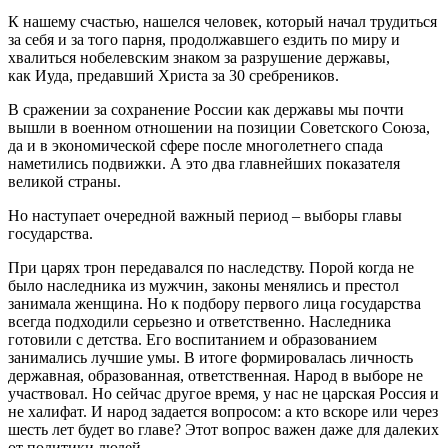
К нашему счастью, нашелся человек, который начал трудиться
за себя и за того парня, продолжавшего ездить по миру и
хвалиться нобелевским знаком за разрушение державы,
как Иуда, предавший Христа за 30 сребреников.
В сражении за сохранение России как державы мы почти
вышли в военном отношении на позиции Советского Союза,
да и в экономической сфере после многолетнего спада
наметились подвижки. А это два главнейших показателя
великой страны.
Но наступает очередной важный период – выборы главы
государства.
При царях трон передавался по наследству. Порой когда не
было наследника из мужчин, законы менялись и престол
занимала женщина. Но к подбору первого лица государства
всегда подходили серьезно и ответственно. Наследника
готовили с детства. Его воспитанием и образованием
занимались лучшие умы. В итоге формировалась личность
державная, образованная, ответственная. Народ в выборе не
участвовал. Но сейчас другое время, у нас не царская Россия и
не халифат. И народ задается вопросом: а кто вскоре или через
шесть лет будет во главе? Этот вопрос важен даже для далеких
от политики людей.