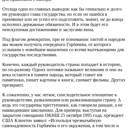
Отсюда один из главных выводов: как бы гениально и долго
ни руководил глава государства, но если он ошибся в
преемнике или не успел его подготовить, значит, не до конца
исполнил державные обязанности. И в этом будет его
неискупимая достижениями и заслугами вина.
Под флагом демократии, при ее понимании элитой и народом
мы можем получить очередного Горбачева, от которого
услышим о новейшем мышлении со всеми вытекающими для
государства последствиями.
Конечно, каждый руководитель страны попадает в историю,
но по-разному. Одних потомки называют великими и они на
века остаются в памяти народа, который ставит им
памятники, пишет картины и книги, снимает фильмы. Других
презирают.
К сожалению, у нас легкое, снисходительное отношение к
руководителям, развалившим или разваливающим страну. А
ведь это государевы преступники, как говорили раньше, а не
нашкодившие школьники. Для примера: выступая на
закрытом совещании ОКНШ 25 октября 1995 года, президент
США Клинтон заявил: «Используя чрезвычайную
самонадеянность Горбачева и его окружения, в том числе и