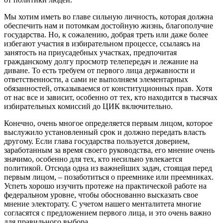
Мы хотим иметь во главе сильную личность, которая должна
обеспечить нам и потомкам достойную жизнь, благополучие
государства. Но, к сожалению, добрая треть или даже более
избегают участия в избирательном процессе, ссылаясь на
занятость на приусадебных участках, предпочитая
гражданскому долгу просмотр телепередач и лежание на
диване. То есть требуем от первого лица державности и
ответственности, а сами не выполняем элементарных
обязанностей, отказываемся от конституционных прав. Хотя
от нас все и зависит, особенно от тех, кто находится в тысячах
избирательных комиссий до ЦИК включительно.
Конечно, очень многое определяется первым лицом, которое
выслужило установленный срок и должно передать власть
другому. Если глава государства пользуется доверием,
заработанным за время своего руководства, его мнение очень
значимо, особенно для тех, кто несильно увлекается
политикой. Отсюда одна из важнейших задач, стоящая перед
первым лицом, – позаботиться о преемнике или преемниках.
Успеть хорошо изучить протеже на практической работе на
федеральном уровне, чтобы обоснованно высказать свое
мнение электорату. С учетом нашего менталитета многие
согласятся с предложением первого лица, и это очень важно
для правильного выбора.