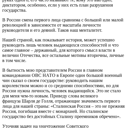
диктатором, особенно, если у них есть план разрушения
государства.
В России смена первого лица сравнима с большой или малой
революцией в зависимости от масштаба личности
руководителя и его деяний. Таков наш менталитет.
Нашей страной, как показывает история, может успешно
руководить лишь человек выдающихся способностей и что
самое главное – державный, для которого смысл власти в
величии Отечества, все остальные мотивы вторичны, личные
в том числе.
В бытность мою представителем России в главном
командовании ОВС НАТО в Европе один большой военный
чин сказал о своем государстве: руководить нашим
королевством можно и со средними способностями, но для
России нужна личность, человек выдающийся. Это не стало
для меня чем-то новым. Приведу слова великого
француза Шарля де Голля, отражающие значимость первого
лица для нашей страны: «Сталинская Россия – это не прежняя
Россия, погибшая вместе с монархией. Но сталинское
государство без достойных Сталину преемников обречено».
Уточняя задачу на уничтожение Советского