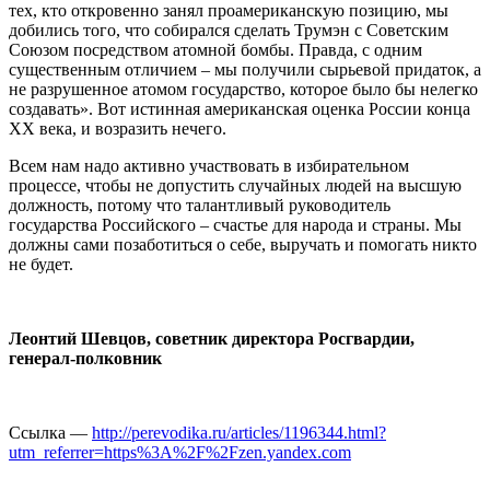
тех, кто откровенно занял проамериканскую позицию, мы
добились того, что собирался сделать Трумэн с Советским
Союзом посредством атомной бомбы. Правда, с одним
существенным отличием – мы получили сырьевой придаток, а
не разрушенное атомом государство, которое было бы нелегко
создавать». Вот истинная американская оценка России конца
ХХ века, и возразить нечего.
Всем нам надо активно участвовать в избирательном
процессе, чтобы не допустить случайных людей на высшую
должность, потому что талантливый руководитель
государства Российского – счастье для народа и страны. Мы
должны сами позаботиться о себе, выручать и помогать никто
не будет.
Леонтий Шевцов, советник директора Росгвардии,
генерал-полковник
Ссылка —
http://perevodika.ru/articles/1196344.html?
utm_referrer=https%3A%2F%2Fzen.yandex.com