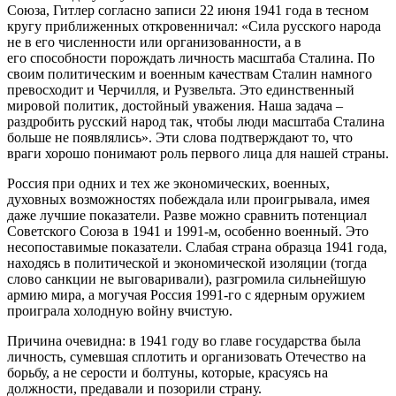
Союза, Гитлер согласно записи 22 июня 1941 года в тесном
кругу приближенных откровенничал: «Сила русского народа
не в его численности или организованности, а в
его способности порождать личность масштаба Сталина. По
своим политическим и военным качествам Сталин намного
превосходит и Черчилля, и Рузвельта. Это единственный
мировой политик, достойный уважения. Наша задача –
раздробить русский народ так, чтобы люди масштаба Сталина
больше не появлялись». Эти слова подтверждают то, что
враги хорошо понимают роль первого лица для нашей страны.
Россия при одних и тех же экономических, военных,
духовных возможностях побеждала или проигрывала, имея
даже лучшие показатели. Разве можно сравнить потенциал
Советского Союза в 1941 и 1991-м, особенно военный. Это
несопоставимые показатели. Слабая страна образца 1941 года,
находясь в политической и экономической изоляции (тогда
слово санкции не выговаривали), разгромила сильнейшую
армию мира, а могучая Россия 1991-го с ядерным оружием
проиграла холодную войну вчистую.
Причина очевидна: в 1941 году во главе государства была
личность, сумевшая сплотить и организовать Отечество на
борьбу, а не серости и болтуны, которые, красуясь на
должности, предавали и позорили страну.