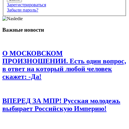
Зарегистрироваться
Забыли пароль?
Имя
*
Важные новости
Email
*
Сайт
О МОСКОВСКОМ
Сохранить моё имя, email и адрес сайта в этом браузере для
последующих моих комментариев.
ПРОИЗНОШЕНИИ. Есть один вопрос,
в ответ на который любой человек
скажет: -Да!
ВПЕРЕД ЗА МПР! Русская молодежь
выбирает Российскую Империю!