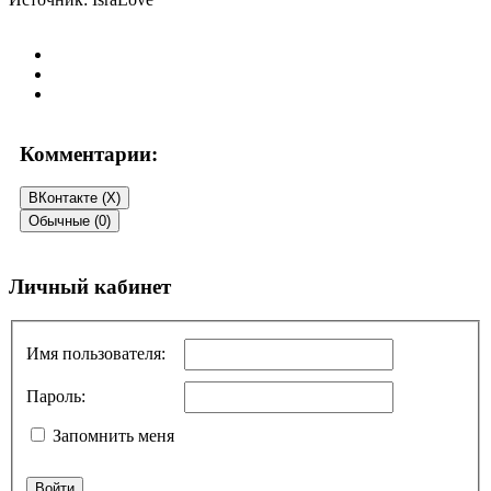
Комментарии:
ВКонтакте (
X
)
Обычные (0)
Добавить комментарий
Личный кабинет
Ваш адрес email не будет опубликован.
Обязательные поля
помечены
*
Имя пользователя:
Комментарий
*
Пароль:
Запомнить меня
Войти