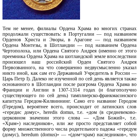
Тем не менее, филиалы Ордена Храма во многих странах
продолжали существовать: в Португалии — под названием
Орденов Христа и Эворы, в Арагоне — под названием
Ордена Монтезы, в Шотландии — под названием Ордена
Чертополоха, или Ордена Святого Андрея (именно от этого
преемника Ордена Храма на шотландской земле впоследствии
произошел наш российский Орден Святого Андрея
Первозванного, на что совершенно недвусмысленно указал
никто иной, как сам его Державный Учредитель в России —
Царь Петр I). Далеко не изученной по сей день является также
основанного в Шотландии после разгрома Ордена Храма во
Франции и Англии в 1307-1314 годах (и благополучно
существующего по сей день) тамплиерско-франкмасонского
капитула Гередом-Килвиннинг. Само его название Геродом
(Гередом), вероятнее всего, происходит от латинских слов
«гередис домус», heredis domus, т.е. «дом (в средневеково-
церковном значении этого слова — «Дом Божий», т.е.
«Храм») наследников», или же просто представляет собой
форму множественного числа родительного падежа «гередум
(домус), heredum (domus)» — «(дом=храм) наследников», что