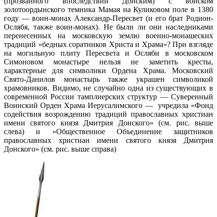
(прозванного впоследствии Донским) с войском
золотоордынского темника Мамая на Куликовом поле в 1380
году — воин-монах Александр-Пересвет (и его брат Родион-
Ослябя, также воин-монах). Не были ли они наследниками
перенесенных на московскую землю военно-монашеских
традиций «бедных соратников Христа и Храма»? При взгляде
на могильную плиту Пересвета и Осляби в московском
Симоновом монастыре нельзя не заметить кресты,
характерные для символики Ордена Храма. Московский
Свято-Данилов монастырь также украшен символикой
храмовников. Видимо, не случайно одна из существующих в
современной России тамплиерских структур — Суверенный
Воинский Орден Храма Иерусалимского — учредила «Фонд
содействия возрождению традиций православных христиан
имени святого князя Дмитрия Донского» (см. рис. выше
слева) и «Общественное Объединение защитников
православных христиан имени святого князя Дмитрия
Донского» (см. рис. выше справа)