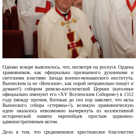
Однако вскоре выяснилось, что, несмотря на роспуск Ордена
храмовников, как официально признанного духовными и
светскими властями Запада военно-монашеского института,
Вьеннским (а не «Венским», как порой неправильно пишут и
думают!) собором римско-католической Церкви (католики
официально именуют его «XV Вселенским Собором») в 1312
году (между прочим, Ватикан до сих пор заявляет, что акты
Вьеннского собора «утеряны»!), великую храмовническую
идею оказалось невозможно вычеркнуть из коллективной
исторической памяти европейцев простым церковно-
административным актом.
Дело в том, что средневековое христианское благочестие