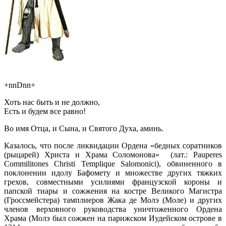
+nnDnn+
Хоть нас быть и не должно,
Есть и будем все равно!
Во имя Отца, и Сына, и Святого Духа, аминь.
Казалось, что после ликвидации Ордена «бедных соратников
(рыцарей) Христа и Храма Соломонова» (лат.: Pauperes
Commilitones Christi Templique Salomonici), обвиненного в
поклонении идолу Бафомету и множестве других тяжких
грехов, совместными усилиями французской короны и
папской тиары и сожжения на костре Великого Магистра
(Гроссмейстера) тамплиеров Жака де Молэ (Моле) и других
членов верховного руководства уничтоженного Ордена
Храма (Молэ был сожжен на парижском Иудейском острове в