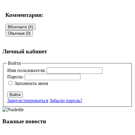
Комментарии:
ВКонтакте (
X
)
Обычные (0)
Добавить комментарий
Личный кабинет
Ваш адрес email не будет опубликован.
Войти
Обязательные поля
помечены
*
Имя пользователя:
Пароль:
Комментарий
*
Запомнить меня
Войти
Зарегистрироваться
Забыли пароль?
Важные новости
Имя
*