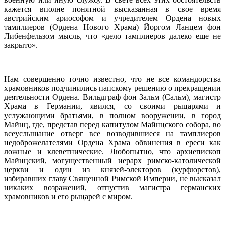
кажется вполне понятной высказанная в свое время
австрийским ариософом и учредителем Ордена новых
тамплиеров (Ордена Нового Храма) Йоргом Ланцем фон
Либенфельзом мысль, что «дело тамплиеров далеко еще не
закрыто».
Нам совершенно точно известно, что не все командорства
храмовников подчинились папскому решению о прекращении
деятельности Ордена. Вильдграф фон Зальм (Сальм), магистр
Храма в Германии, явился, со своими рыцарями и
услужающими братьями, в полном вооружении, в город
Майнц, где, представ перед капитулом Майнцского собора, во
всеуслышание отверг все возводившиеся на тамплиеров
недоброжелателями Ордена Храма обвинения в ереси как
ложные и клеветнические. Любопытно, что архиепископ
Майнцский, могущественный иерарх римско-католической
церкви и один из князей-электоров (курфюрстов),
избиравших главу Священной Римской Империи, не высказал
никаких возражений, отпустив магистра германских
храмовников и его рыцарей с миром.