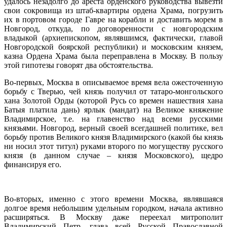
удалось незадолго до ареста орденского руководства вывезти
свои сокровища из штаб-квартиры ордена Храма, погрузить
их в портовом городе Гавре на корабли и доставить морем в
Новгород, откуда, по договоренности с новгородским
владыкой (архиепископом, являвшимся, фактически, главой
Новгородской боярской республики) и московским князем,
казна Ордена Храма была переправлена в Москву. В пользу
этой гипотезы говорят два обстоятельства.
Во-первых, Москва в описываемое время вела ожесточенную
борьбу с Тверью, чей князь получил от татаро-монгольского
хана Золотой Орды (которой Русь со времен нашествия хана
Батыя платила дань) ярлык (мандат) на Великое княжение
Владимирское, т.е. на главенство над всеми русскими
князьями. Новгород, верный своей всегдашней политике, вел
борьбу против Великого князя Владимирского (какой бы князь
ни носил этот титул) руками второго по могуществу русского
князя (в данном случае – князя Московского), щедро
финансируя его.
Во-вторых, именно с этого времени Москва, являвшаяся
долгое время небольшим удельным городком, начала активно
расширяться. В Москву даже переехал митрополит
Владимирский Петр, глава всей Русской Православной