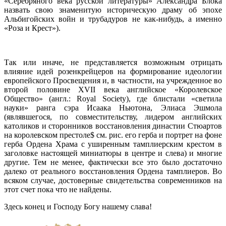
«Серебряного века русской литературы» Александра Блока
назвать свою знаменитую историческую драму об эпохе
Альбигойских войн и трубадуров не как-нибудь, а именно
«Роза и Крест»).
Так или иначе, не представляется возможным отрицать
влияние идей розенкрейцеров на формирование идеологии
европейского Просвещения и, в частности, на учрежденное во
второй половине XVII века английское «Королевское
Общество» (англ.: Royal Society), где блистали «светила
науки» ранга сэра Исаака Ньютона, Элиаса Эшмола
(являвшегося, по совместительству, лидером английских
католиков и сторонников восстановления династии Стюартов
на королевском престоле$ cм. рис. его герба и портрет на фоне
герба Ордена Храма с уширенным тамплиерским крестом в
заголовке настоящей миниатюры в центре и слева) и многие
другие. Тем не менее, фактически все это было достаточно
далеко от реального восстановления Ордена тамплиеров. Во
всяком случае, достоверные свидетельства современников на
этот счет пока что не найдены.
Здесь конец и Господу Богу нашему слава!