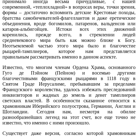
принимало иногда весьма причудливые, с нашей
современной, «теплохладной» в вопросах веры, точки зрения,
формы – достаточно вспомнить детские Крестовые походы,
братства самобичевателей-флагеллантов и даже еретические
объединения, вроде богомилов, патаренов, вальденсов или
катаров-альбигойцев. Истоки всех этих движений
коренились, прежде всего, в стремлении людей
средневекового мира быть как можно ближе к Богу.
Неотъемлемой частью этого мира было и благочестие
рыцарей-тамплиеров, которое нам представляется
правильным рассматривать именно в данном аспекте.
Известно, что многим членам Ордена Храма, основанного
Гуго де Пэйном (Пейном) и восемью другими
благочестивыми французскими рыцарями в 1118 году в
Святом Граде Иерусалиме, пребывавшим за пределами
Французского королевства, удалось избежать преследований
инквизиторов и жадных до земель и денег тамплиеров
светских властей. В особенности сказанное относится к
храмовникам Иберийского полуострова, Германии, Англии и
Шотландии. Сегодня нам, несмотря на обилие
разнообразнейших легенд на этот счет, все еще точно не
известно, что именно с ними произошло.
Существует даже версия, согласно которой храмовникам