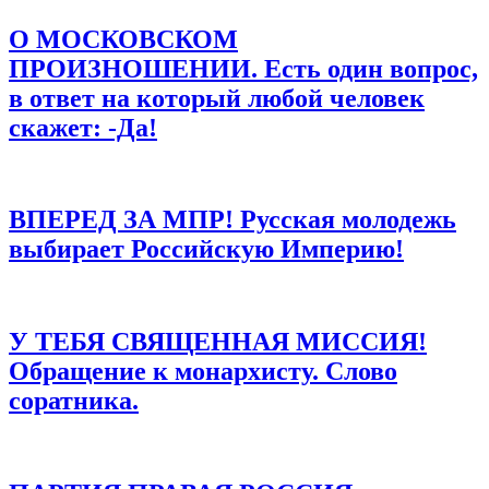
Email
*
О МОСКОВСКОМ
Сайт
ПРОИЗНОШЕНИИ. Есть один вопрос,
в ответ на который любой человек
Сохранить моё имя, email и адрес сайта в этом браузере для
последующих моих комментариев.
скажет: -Да!
ВПЕРЕД ЗА МПР! Русская молодежь
выбирает Российскую Империю!
У ТЕБЯ СВЯЩЕННАЯ МИССИЯ!
Обращение к монархисту. Слово
соратника.