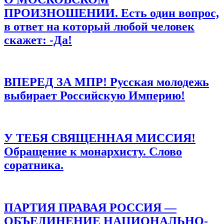
Сайт
ПРОИЗНОШЕНИИ. Есть один вопрос,
в ответ на который любой человек
Сохранить моё имя, email и адрес сайта в этом браузере для
последующих моих комментариев.
скажет: -Да!
ВПЕРЕД ЗА МПР! Русская молодежь
выбирает Российскую Империю!
У ТЕБЯ СВЯЩЕННАЯ МИССИЯ!
Обращение к монархисту. Слово
соратника.
ПАРТИЯ ПРАВАЯ РОССИЯ —
ОБЪЕДИНЕНИЕ НАЦИОНАЛЬНО-