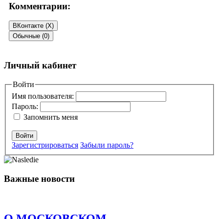
Комментарии:
ВКонтакте (
X
)
Обычные (0)
Добавить комментарий
Личный кабинет
Ваш адрес email не будет опубликован.
Войти
Обязательные поля
помечены
*
Имя пользователя:
Пароль:
Комментарий
*
Запомнить меня
Войти
Зарегистрироваться
Забыли пароль?
Важные новости
Имя
*
Email
*
О МОСКОВСКОМ