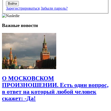
Войти
Зарегистрироваться
Забыли пароль?
Важные новости
Имя
*
Email
*
Сайт
Сохранить моё имя, email и адрес сайта в этом браузере для
последующих моих комментариев.
О МОСКОВСКОМ
ПРОИЗНОШЕНИИ. Есть один вопрос,
в ответ на который любой человек
скажет: -Да!