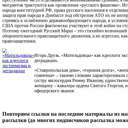
мигрантов трактуются как проявления «русского фашизма». И
народа конституцией РФ, права русского населения в отделив
защита прав народа в Донбассе под обстрелом АТО их не интер
стремясь к ослаблению державообразующего народа, в услови
США против России фактически участвуют в этой войне на ст
Поэтому ежегодный Русский Марш – это стихийно возникший 
оборонительного правозащитного движения, а не агрессии, как
правозащитники.
Игорь Друзь. «Матильдовцы» как идеологи экс
деградации.
«Ставропольская дева», «героиня долга», «жен
сомненья» – такими словами характеризовали
сестру милосердия Римму Иванову, единствен
женщину – кавалера ордена Святого Георгия, 
офицерского звания
Повторяем ссылки на последние материалы из н
рассылки (до многих подписчиков рассылка может