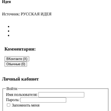
Идея
Источник: РУССКАЯ ИДЕЯ
Комментарии:
ВКонтакте (
X
)
Обычные (0)
Добавить комментарий
Личный кабинет
Ваш адрес email не будет опубликован.
Войти
Обязательные поля
помечены
*
Имя пользователя:
Пароль:
Комментарий
*
Запомнить меня