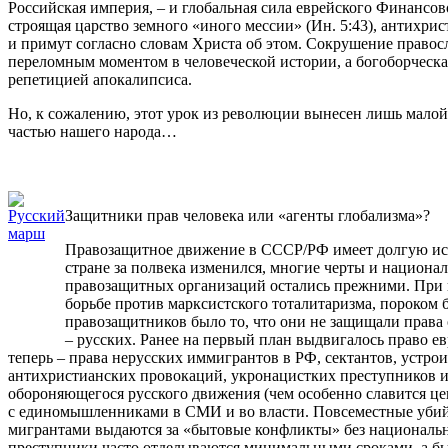
Российская империя, – и глобальная сила еврейского Финансо
строящая царство земного «иного мессии» (Ин. 5:43), антихрис
и примут согласно словам Христа об этом. Сокрушение правос
переломным моментом в человеческой истории, а богоборческа
репетицией апокалипсиса.
Но, к сожалению, этот урок из революции вынесен лишь малой
частью нашего народа…
Защитники прав человека или «агенты глобализма»?
Правозащитное движение в СССР/РФ имеет долгую ис
стране за полвека изменился, многие черты и национа
правозащитных организаций остались прежними. При 
борьбе против марксистского тоталитаризма, пороком
правозащитников было то, что они не защищали права
– русских. Ранее на первый план выдвигалось право ев
теперь – права нерусских иммигрантов в РФ, сектантов, устро
антихристианских провокаций, укронацистких преступников 
обороняющегося русского движения (чем особенно славится це
с единомышленниками в СМИ и во власти. Повсеместные убий
мигрантами выдаются за «бытовые конфликты» без национальн
преступники часто отделываются минимальными сроками, а б