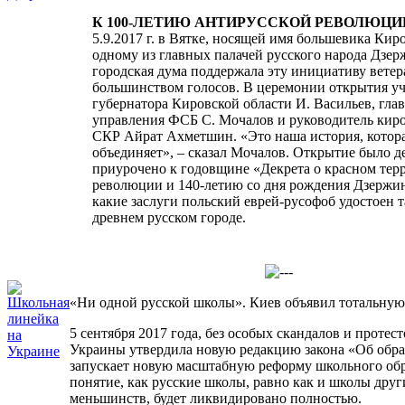
К 100-ЛЕТИЮ АНТИРУССКОЙ РЕВОЛЮЦИ
5.9.2017 г. в Вятке, носящей имя большевика Кир
одному из главных палачей русского народа Дзер
городская дума поддержала эту инициативу ветер
большинством голосов. В церемонии открытия уч
губернатора Кировской области И. Васильев, глав
управления ФСБ С. Мочалов и руководитель кир
СКР Айрат Ахметшин. «Это наша история, котора
объединяет», – сказал Мочалов. Открытие было 
приурочено к годовщине «Декрета о красном тер
революции и 140-летию со дня рождения Дзержин
какие заслуги польский еврей-русофоб удостоен т
древнем русском городе.
«Ни одной русской школы». Киев объявил тотальну
5 сентября 2017 года, без особых скандалов и протес
Украины утвердила новую редакцию закона «Об обра
запускает новую масштабную реформу школьного обр
понятие, как русские школы, равно как и школы дру
меньшинств, будет ликвидировано полностью.