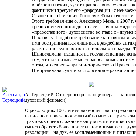
в области науки», хулит православное учение ка
фактически требует его «реформации» с неизбеж
Священного Писания, богослужебных текстов и 
Этого требовал еще о. Александр Мень, в 2007 г.
требование его последователей – группы жидов
«православного» духовенства во главе с «игуме
Павловым. Подобное требование к православным
ими восприниматься лишь как враждебная антихр
разжигание религиозно-национальной вражды. Ф
Шнирельмана, изданная на государственные день
том, что так называемые «православные антисеми
о том, что евреи – враги исторического Правосла
Шнирельмана судить за столь наглое разжигание
А. Терлецкий. От первого революционера — к посл
духовный феномен).
О революциях 100-летней давности – да и о революц
написано и показано чрезвычайно много. При таком
трактовок очень сложно не запутаться и не впасть в
смысл обратить более пристальное внимание на ду
революции – на дух, ее воспламеняющий и питающ