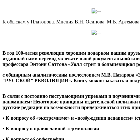
К обыскам у Платонова. Мнения В.Н. Осипова, М.В. Артемова,
В год 100-летия революции хорошим подарком вашим друз
изданный нами перевод увлекательной документальной кни
профессора Энтони Саттона «Уолл-стрит и большевицкая 
с обширным аналитическим послесловием М.В. Назаров
“РУССКОЙ” РЕВОЛЮЦИИ». Книгу можно заказать и получ
В связи с постоянно поступающими упреками и поучениями
напоминаем: Некоторые принципы издательской политики
русские редакции по возможности придерживаться этих пр
•
К вопросу об «экстремизме» и «возбуждении ненависти» (с
•
К вопросу о православной терминологии
•
К вопросу об орфографии