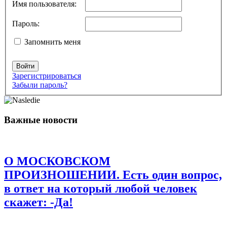
помечены
*
Имя пользователя:
Комментарий
*
Пароль:
Запомнить меня
Войти
Зарегистрироваться
Забыли пароль?
Имя
*
Важные новости
Email
*
Сайт
О МОСКОВСКОМ
Сохранить моё имя, email и адрес сайта в этом браузере для
последующих моих комментариев.
ПРОИЗНОШЕНИИ. Есть один вопрос,
в ответ на который любой человек
скажет: -Да!