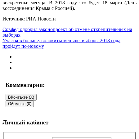
воскресенье месяца. В 2018 году это будет 18 марта (День
воссоединения Крыма с Россией).
Источник: РИА Новости
Совфед одобрил законопроект об отмене открепительных на
выборах
Участков больше, волокиты меньше: выборы 2018 года
пройдут по-новому
Комментарии:
ВКонтакте (
X
)
Обычные (0)
Добавить комментарий
Личный кабинет
Ваш адрес email не будет опубликован.
Обязательные поля