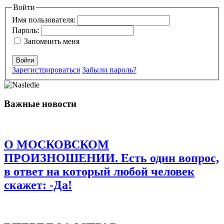
Ваш адрес email не будет опубликован.
Войти
Обязательные поля
помечены
*
Имя пользователя:
Пароль:
Комментарий
*
Запомнить меня
Войти
Зарегистрироваться
Забыли пароль?
Важные новости
Имя
*
Email
*
О МОСКОВСКОМ
Сайт
ПРОИЗНОШЕНИИ. Есть один вопрос,
в ответ на который любой человек
Сохранить моё имя, email и адрес сайта в этом браузере для
последующих моих комментариев.
скажет: -Да!