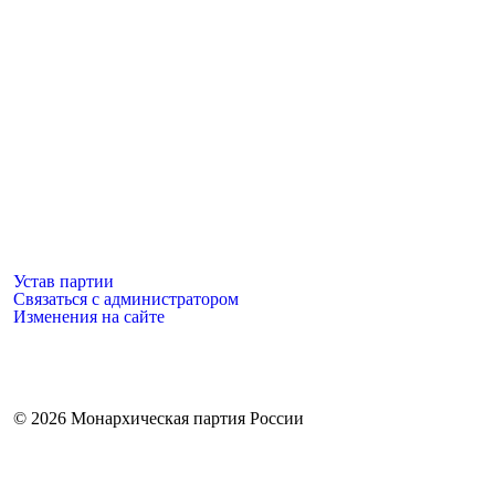
Имя
*
Email
*
Сохранить моё имя, email и адрес сайта в этом браузере
Устав партии
Связаться с администратором
Изменения на сайте
©
2026 Монархическая партия России