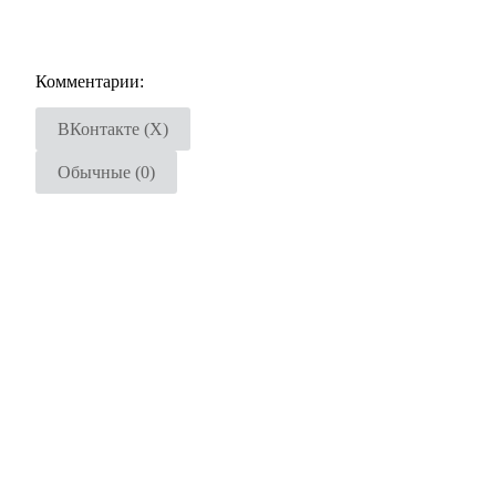
Комментарии:
ВКонтакте (
X
)
Обычные (0)
Добавить комментарий
Ваш адрес email не будет опубликован.
Обязательные поля п
Комментарий
*