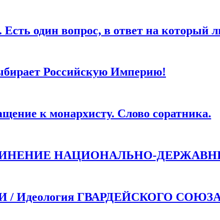
ля последующих моих комментариев.
дин вопрос, в ответ на который любо
ыбирает Российскую Империю!
ие к монархисту. Слово соратника.
ДИНЕНИЕ НАЦИОНАЛЬНО-ДЕРЖАВН
 Идеология ГВАРДЕЙСКОГО СОЮЗ