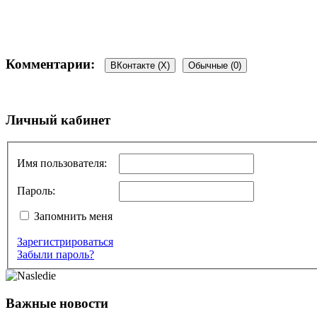
Комментарии:
ВКонтакте (
X
)
Обычные (0)
Добавить комментарий
Личный кабинет
Ваш адрес email не будет опубликован.
Обязательные поля пом
Имя пользователя:
Пароль:
Запомнить меня
Зарегистрироваться
Комментарий
*
Забыли пароль?
Имя
*
Email
*
Важные новости