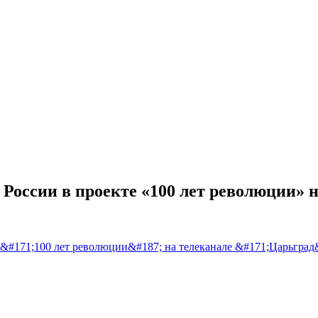
оссии в проекте «100 лет революции» на
&#171;100 лет революции&#187; на телеканале &#171;Царьград&#