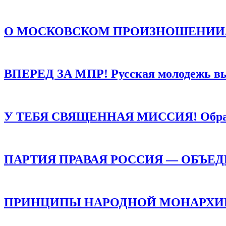
Сайт
Сохранить моё имя, email и адрес сайта в этом браузере д
О МОСКОВСКОМ ПРОИЗНОШЕНИИ. Есть о
ВПЕРЕД ЗА МПР! Русская молодежь в
У ТЕБЯ СВЯЩЕННАЯ МИССИЯ! Обращен
ПАРТИЯ ПРАВАЯ РОССИЯ — ОБЪЕ
ПРИНЦИПЫ НАРОДНОЙ МОНАРХИИ /