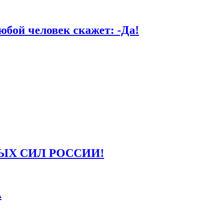
й человек скажет: -Да!
ЫХ СИЛ РОССИИ!
А