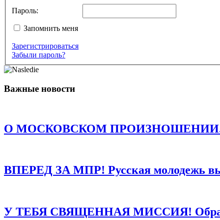
Пароль:
Запомнить меня
Зарегистрироваться
Комментарий
*
Забыли пароль?
Имя
*
Email
*
Важные новости
Сайт
Сохранить моё имя, email и адрес сайта в этом браузере д
О МОСКОВСКОМ ПРОИЗНОШЕНИИ. Есть о
ВПЕРЕД ЗА МПР! Русская молодежь в
У ТЕБЯ СВЯЩЕННАЯ МИССИЯ! Обращен