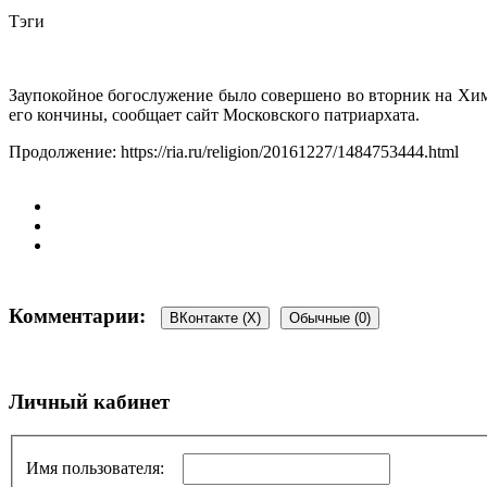
Тэги
Заупокойное богослужение было совершено во вторник на Хим
его кончины, сообщает сайт Московского патриархата.
Продолжение: https://ria.ru/religion/20161227/1484753444.html
Комментарии:
ВКонтакте (
X
)
Обычные (0)
Добавить комментарий
Личный кабинет
Ваш адрес email не будет опубликован.
Обязательные поля пом
Имя пользователя: