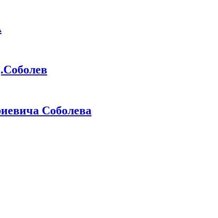
А
Соболев
иевича Соболева