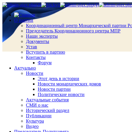
О партии
Координационный центр Монархической партии Р
Председатель Координационного центра МПР
Наши эксперты
Документы
Устав
Вступить в партию
Контакты
Форум
Актуально
Новости
Этот день в истории
Новости монархических домов
Новости партии
Политические новости
Актуальные события
СМИ о нас
Исторический раздел
Публикации
Культура
Видео
Председатель Политсовета