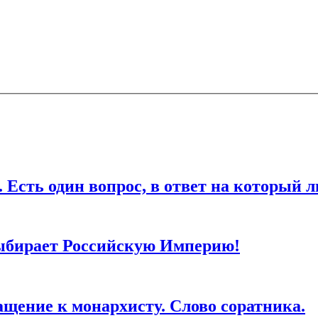
ля последующих моих комментариев.
дин вопрос, в ответ на который любо
ыбирает Российскую Империю!
ие к монархисту. Слово соратника.