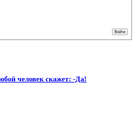
Войти
й человек скажет: -Да!