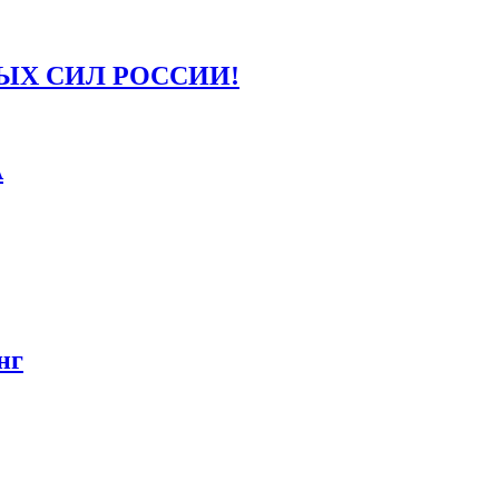
ЫХ СИЛ РОССИИ!
А
нг