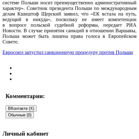
системе Польши носит преимущественно административный
характер». Советник президента Польши по международным
делам Кшиштоф Щерский заявил, что «ЕК встала на путь,
ведущий в никуда», поскольку не имеет компетенции
в вопросе польской судебной реформы, передает РИА
Новости. В случае принятия санкций в отношении Варшавы,
Польша может быть лишена права голоса в Европейском
Совете.
Евросоюз запустил санкционную процедуру против Польши
Комментарии:
ВКонтакте (
X
)
Обычные (0)
Добавить комментарий
Личный кабинет