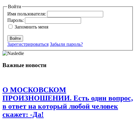
Ваш адрес email не будет опубликован.
Войти
Обязательные поля
помечены
*
Имя пользователя:
Пароль:
Комментарий
*
Запомнить меня
Войти
Зарегистрироваться
Забыли пароль?
Важные новости
Имя
*
Email
*
О МОСКОВСКОМ
Сайт
ПРОИЗНОШЕНИИ. Есть один вопрос,
в ответ на который любой человек
Сохранить моё имя, email и адрес сайта в этом браузере для
последующих моих комментариев.
скажет: -Да!