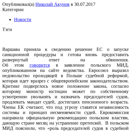
Опубликовал(а)
Николай Акунов
в
30.07.2017
Категории
Новости
Тэги
Варшава приняла к сведению решение ЕС о запуске
санкционной процедуры и готова вновь предоставить
развернутый ответ на обвинения.
Об этом
говорится
в заявлении польского МИД,
опубликованном на сайте ведомства. Евросоюз выразил
недовольство проходящей в Польше судебной реформой,
которая идет вразрез с общеевропейским законодательством.
Критике подверглось новое положение закона, согласно
которому министр юстиции может по собственному
усмотрению увольнять и назначать председателей судов,
продлевать мандат судей, достигших пенсионного возраста.
Члены ЕК считают, что под угрозу ставятся независимость
системы и принцип несменяемости судей. Еврокомиссия
направила официальную рекомендацию польским властям,
дающую стране месяц на устранение претензий. В польском
МИД пояснили, что «роль председателей судов в судебной