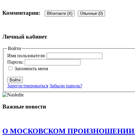
Комментарии:
ВКонтакте (
X
)
Обычные (0)
Добавить комментарий
Личный кабинет
Ваш адрес email не будет опубликован.
Войти
Обязательные поля пом
Имя пользователя:
Пароль:
Запомнить меня
Войти
Зарегистрироваться
Забыли пароль?
Комментарий
*
Имя
*
Важные новости
Email
*
Сайт
О МОСКОВСКОМ ПРОИЗНОШЕНИИ. Есть о