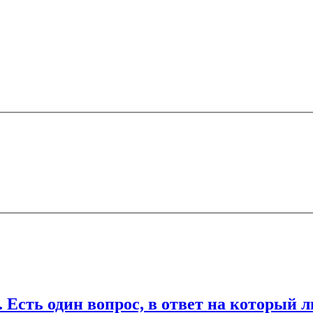
ечены
*
дин вопрос, в ответ на который любо