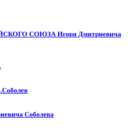
ЙСКОГО СОЮЗА Игоря Дмитриевича
А
Соболев
иевича Соболева