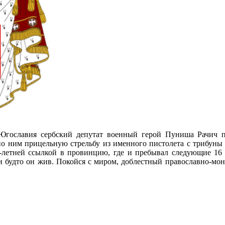
Югославия сербский депутат военный герой Пуниша Рачич п
по ним прицельную стрельбу из именного пистолета с трибуны и
0-летней ссылкой в провинцию, где и пребывал следующие 16 
хи будто он жив. Покойся с миром, доблестный православно-мон