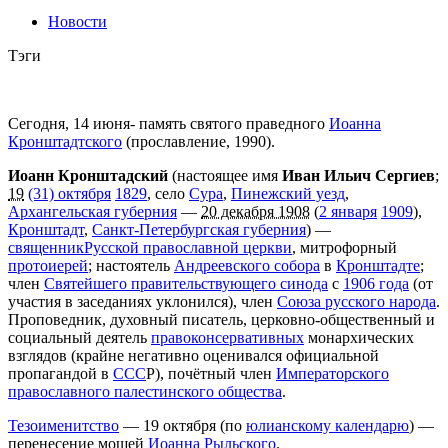
Новости
Тэги
Сегодня, 14 июня- память святого праведного
Иоанна
Кронштадтского
(прославление, 1990).
Иоанн Кронштадский
(настоящее имя
Иван Ильич Сергиев
;
19
(31) октября
1829
, село
Сура
,
Пинежский уезд
,
Архангельская губерния
—
20 декабря 1908
(
2 января
1909
),
Кронштадт
,
Санкт-Петербургская губерния
) —
священник
Русской православной церкви
, митрофорный
протоиерей
; настоятель
Андреевского собора
в
Кронштадте
;
член
Святейшего правительствующего синода
с
1906 года
(от
участия в заседаниях уклонился), член
Союза русского народа
.
Проповедник, духовный писатель, церковно-общественный и
социальный деятель
правоконсервативных
монархических
взглядов (крайне негативно оценивался официальной
пропагандой в
ССС
Р), почётный член
Императорского
православного палестинского общества
.
Тезоименитство
— 19 октября (по
юлианскому календарю
) —
перенесение мощей
Иоанна Рыльского
.