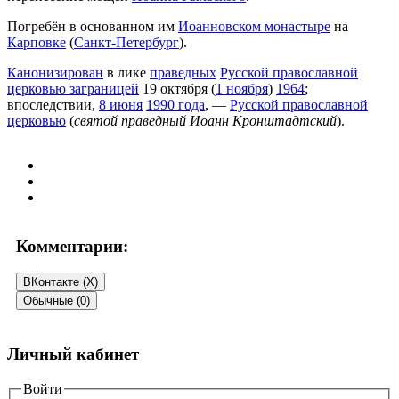
Погребён в основанном им
Иоанновском монастыре
на
Карповке
(
Санкт-Петербург
).
Канонизирован
в лике
праведных
Русской православной
церковью заграницей
19 октября (
1 ноября
)
1964
;
впоследствии,
8 июня
1990 года
, —
Русской православной
церковью
(
святой праведный Иоанн Кронштадтский
).
Комментарии:
ВКонтакте (
X
)
Обычные (0)
Добавить комментарий
Личный кабинет
Ваш адрес email не будет опубликован.
Войти
Обязательные поля