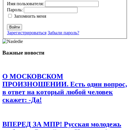
помечены
*
Имя пользователя:
Пароль:
Комментарий
*
Запомнить меня
Войти
Зарегистрироваться
Забыли пароль?
Важные новости
Имя
*
Email
*
О МОСКОВСКОМ
Сайт
ПРОИЗНОШЕНИИ. Есть один вопрос,
в ответ на который любой человек
Сохранить моё имя, email и адрес сайта в этом браузере для
последующих моих комментариев.
скажет: -Да!
ВПЕРЕД ЗА МПР! Русская молодежь