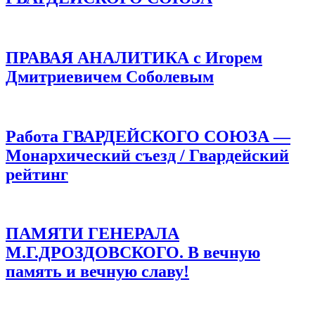
ПРАВАЯ АНАЛИТИКА с Игорем
Дмитриевичем Соболевым
Имя
*
Email
*
Сайт
Работа ГВАРДЕЙСКОГО СОЮЗА —
Монархический съезд / Гвардейский
Сохранить моё имя, email и адрес сайта в этом браузере для
рейтинг
последующих моих комментариев.
ПАМЯТИ ГЕНЕРАЛА
М.Г.ДРОЗДОВСКОГО. В вечную
память и вечную славу!