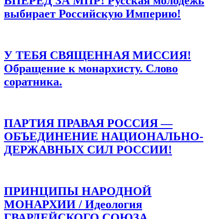
ВПЕРЕД ЗА МПР! Русская молодежь
DimoN Monarhist
:
выбирает Российскую Империю!
12.12.2017 в 01:18
Ура))
Ответить
У ТЕБЯ СВЯЩЕННАЯ МИССИЯ!
Обращение к монархисту. Слово
соратника.
Евгенiй
:
15.11.2022 в 22:35
Игорь Дмитрiявичъ, а вы пойдётѣ въ прѣзидѣнтъ черѣзъ
4 года?
ПАРТИЯ ПРАВАЯ РОССИЯ —
Ответить
ОБЪЕДИНЕНИЕ НАЦИОНАЛЬНО-
ДЕРЖАВНЫХ СИЛ РОССИИ!
Добавить комментарий
Ваш адрес email не будет опубликован.
Обязательные поля
помечены
*
ПРИНЦИПЫ НАРОДНОЙ
Комментарий
*
МОНАРХИИ / Идеология
ГВАРДЕЙСКОГО СОЮЗА