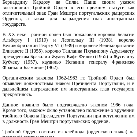
Бернардину Кардозу да Силва Паиш своим указом
восстановил Тройной Орден в его прежнем статусе как
отличительный знак Гран Мештри португальских рыцарских
Орденов, а также для награждения глав иностранных
государств.
В XX веке Тройной орден был пожалован королям Бельгии
Альберту I (1919) и Леопольду III (1938), королю
Великобритании Георгу VI (1939) и королеве Великобритании
Елизавете II (1955), королю Таиланда Пхумипону Адульядету,
президентам Бразилии Жуану Кафе Филью (1955) и Жуселину
Кубчеку (1957), каудильо Испании генералу Франсиско
Франко и Баамонде (1962).
Органическим законом 1962-1963 гг. Тройной Орден был
объявлен должностным знаком Президента Португалии, и в
дальнейшем награждение им иностранных глав государств
прекратилось.
Данное правило было подтверждено законом 1986 года.
Кроме того, законом было установлено положение о вручении
тройного Ордена Президенту Португалии при вступлении им
в должность Гран Мештри португальских орденов.
Тройной Орден состоит из клейнода (орденского знака) на