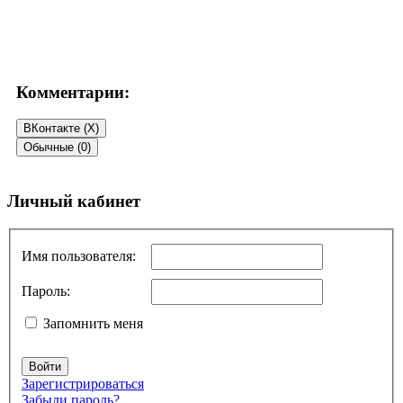
Комментарии:
ВКонтакте (
X
)
Обычные (0)
Добавить комментарий
Личный кабинет
Ваш адрес email не будет опубликован.
Обязательные поля
помечены
*
Имя пользователя:
Комментарий
*
Пароль:
Запомнить меня
Войти
Зарегистрироваться
Забыли пароль?