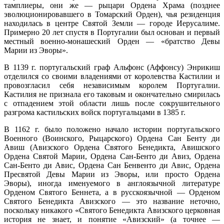
тамплиеры, они же — рыцари Ордена Храма (позднее
эволюционировавшего в Томарский Орден), чья резиденция
находилась в центре Святой Земли — городе Иерусалиме.
Примерно 20 лет спустя в Португалии был основан и первый
местный военно-монашеский Орден — «братство Девы
Марии из Эворы».
В 1139 г. португальский граф Альфонс (Аффонсу) Энрикиш
отделился со своими владениями от королевства Кастилии и
провозгласил себя независимым королем Португалии.
Кастилия не признала его таковым и окончательно смирилась
с отпадением этой области лишь после сокрушительного
разгрома кастильских войск португальцами в 1385 г.
В 1162 г. было положено начало истории португальского
Военного (Воинского, Рыцарского) Ордена Сан Бенту ди
Авиш (Авизского Ордена Святого Бенедикта, Авишского
Ордена Святой Марии, Ордена Сан-Бенто ди Авиз, Ордена
Сан-Бенто ди Авис, Ордена Сан Бенвенто ди Авис, Ордена
Пресвятой Девы Марии из Эворы, или просто Ордена
Эворы), иногда именуемого в англоязычной литературе
Орденом Святого Беннета, а в русскоязычной — Орденом
Святого Бенедикта Авизского — это название неточно,
поскольку никакого «Святого Бенедикта Авизского церковная
история не знает, и понятие «Авизский» (а точнее —