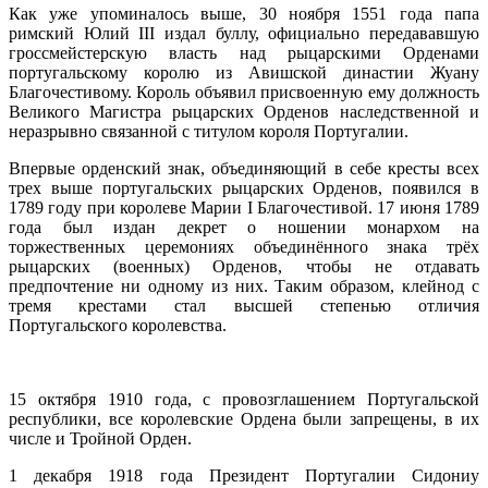
Как уже упоминалось выше, 30 ноября 1551 года папа
римский Юлий III издал буллу, официально передававшую
гроссмейстерскую власть над рыцарскими Орденами
португальскому королю из Авишской династии Жуану
Благочестивому. Король объявил присвоенную ему должность
Великого Магистра рыцарских Орденов наследственной и
неразрывно связанной с титулом короля Португалии.
Впервые орденский знак, объединяющий в себе кресты всех
трех выше португальских рыцарских Орденов, появился в
1789 году при королеве Марии I Благочестивой. 17 июня 1789
года был издан декрет о ношении монархом на
торжественных церемониях объединённого знака трёх
рыцарских (военных) Орденов, чтобы не отдавать
предпочтение ни одному из них. Таким образом, клейнод с
тремя крестами стал высшей степенью отличия
Португальского королевства.
15 октября 1910 года, с провозглашением Португальской
республики, все королевские Ордена были запрещены, в их
числе и Тройной Орден.
1 декабря 1918 года Президент Португалии Сидониу