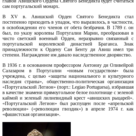
главой Авишского Ордена Святого Бенедикта будет считаться
сам португальский монарх.
В XV в. Авишский Орден Святого Бенедикта стал
постепенно приходить в упадок, что выразилось, в частности,
в освобождении его членов от обета безбрачия. В 1789 г. он
был, по указу королевы Португалии Марии, преобразован в
чисто светский военный Орден, неразрывно связанный с
португальской королевской династией Браганса. Знак
принадлежности к Ордену Сан Бенту ди Авиш имел три
степени. Награждение им давало наследственное дворянство.
В 1936 г. в основанном профессором Антониу ди Оливейрой
Салазаром в Португалии «новым государством» была
учреждена, с целью «защиты национального и культурного
наследия страны», общественно-политическая организация
«Португальский Легион» (порт.: Legiao Portuguesa), избравшая
в качестве знамени прямоугольное белое полотнище с зеленой
каймой и зеленый лилиевидный крест «авишских рыцарей».
«Португальский Легион» был распущен после «апрельской
революции» («революции гвоздик») в апреле 1974 г. как
«фашистская организация».