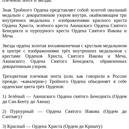
плечевой ленте и звезды.
Знак Тройного Ордена представляет собой золотой овальный
медальон с декоративным узором внутри, окаймляющим три
внутренних медальона с изображениями красного креста
Ордена Христа, зелёного креста Авишского Ордена Святого
Бенедикта и пурпурного креста Ордена Святого Иакова и
Меча.
Звезда ордена золотая восьмиконечная с круглым медальоном
в центре с изображениями трёх внутренних медальонов с
крестами Орденов Христа, Святого Иакова и Меча,
Авишского Ордена Святого Бенедикта, обрамленных
декоративным узором.
Трехцветная плечевая лента (или. как говорили в России
прежде, «кавалерия») Тройного Ордена объединяет в себе
орденские цвета трёх Орденов:
1) Зелёный — Авишского Ордена святого Бенедикта (Ордем
ди Сан-Бенту ди Авиш)
2) Пурпурный — Ордена Святого Иакова (Ордем ди
Сантьягу)
3) Красный — Ордена Христа (Ордем ди Кришту)