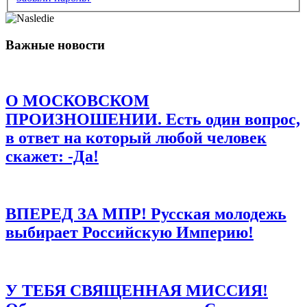
Имя
*
Важные новости
Email
*
Сайт
О МОСКОВСКОМ
Сохранить моё имя, email и адрес сайта в этом браузере для
последующих моих комментариев.
ПРОИЗНОШЕНИИ. Есть один вопрос,
в ответ на который любой человек
скажет: -Да!
ВПЕРЕД ЗА МПР! Русская молодежь
выбирает Российскую Империю!
У ТЕБЯ СВЯЩЕННАЯ МИССИЯ!