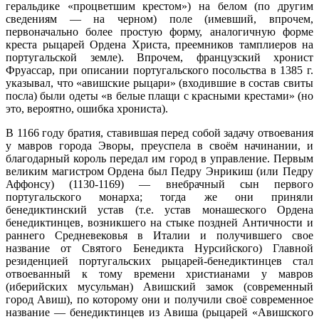
геральдике «процветшим крестом») на белом (по другим
сведениям — на черном) поле (имевший, впрочем,
первоначально более простую форму, аналогичную форме
креста рыцарей Ордена Христа, преемников тамплиеров на
португальской земле). Впрочем, французский хронист
Фруассар, при описании португальского посольства в 1385 г.
указывал, что «авишские рыцари» (входившие в состав свиты
посла) были одеты «в белые плащи с красными крестами» (но
это, вероятно, ошибка хрониста).
В 1166 году братия, ставившая перед собой задачу отвоевания
у мавров города Эворы, преуспела в своём начинании, и
благодарный король передал им город в управление. Первым
великим магистром Ордена был Педру Энрикиш (или Педру
Аффонсу) (1130-1169) — внебрачный сын первого
португальского монарха; тогда же они приняли
бенедиктинский устав (т.е. устав монашеского Ордена
бенедиктинцев, возникшего на стыке поздней Античности и
раннего Средневековья в Италии и получившего свое
название от Святого Бенедикта Нурсийского) Главной
резиденцией португальских рыцарей-бенедиктинцев стал
отвоеванный к тому времени христианами у мавров
(иберийских мусульман) Авишский замок (современный
город Авиш), по которому они и получили своё современное
название — бенедиктинцев из Авиша (рыцарей «Авишского