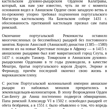
кастильским духовно-рыцарским Орденом Калатравы,
который, как нам уже известно, чуть ли не с момента
основания видел в Авишском Ордене свою западную ветвь и
по-прежнему упорно требовал подчинения португальского
Магистра кастильскому. На Базельском соборе 1431 г.
обоснованность притязаний кастильцев признал сам папа
римский.
Окончание португальской Реконкисты оставило
многочисленных (и бессемейных) рыцарей без постоянного
занятия. Короли Ависской (Авишской) династии (1385—1580)
повели их на новые Крестовые походы в Африку — в 1415 г.
авишскими рыцарями был взят мавританский город Сеута, в
1437 г. осаждён Танжер. Томарским и Авишским духовно-
рыцарскими Орденами в те годы руководили, в качестве
Мештри, братья португальского короля Дуарте, Энрике и
Фернанду, причём последний окончил свою жизнь в
марокканском плену.
С ростом Португальской колониальной империи авишские
рыцари из набожных монахов превратились в
землевладельцев-колонизаторов. В эпоху Возрождения Орден
Сан-Бенту ди Авиш постепенно подвергся обмирщению.
Папа римский Александр VI в 1502 г. освободил рыцарей от
обета безбрачия, а в 1551 г. было объявлено о том, что впредь