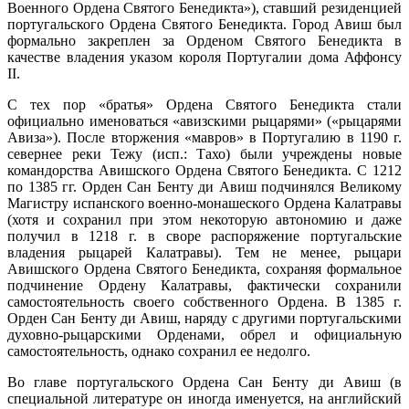
Военного Ордена Святого Бенедикта»), ставший резиденцией
португальского Ордена Святого Бенедикта. Город Авиш был
формально закреплен за Орденом Святого Бенедикта в
качестве владения указом короля Португалии дома Аффонсу
II.
С тех пор «братья» Ордена Святого Бенедикта стали
официально именоваться «авизскими рыцарями» («рыцарями
Авиза»). После вторжения «мавров» в Португалию в 1190 г.
севернее реки Тежу (исп.: Тахо) были учреждены новые
командорства Авишского Ордена Святого Бенедикта. С 1212
по 1385 гг. Орден Сан Бенту ди Авиш подчинялся Великому
Магистру испанского военно-монашеского Ордена Калатравы
(хотя и сохранил при этом некоторую автономию и даже
получил в 1218 г. в своре распоряжение португальские
владения рыцарей Калатравы). Тем не менее, рыцари
Авишского Ордена Святого Бенедикта, сохраняя формальное
подчинение Ордену Калатравы, фактически сохранили
самостоятельность своего собственного Ордена. В 1385 г.
Орден Сан Бенту ди Авиш, наряду с другими португальскими
духовно-рыцарскими Орденами, обрел и официальную
самостоятельность, однако сохранил ее недолго.
Во главе португальского Ордена Сан Бенту ди Авиш (в
специальной литературе он иногда именуется, на английский