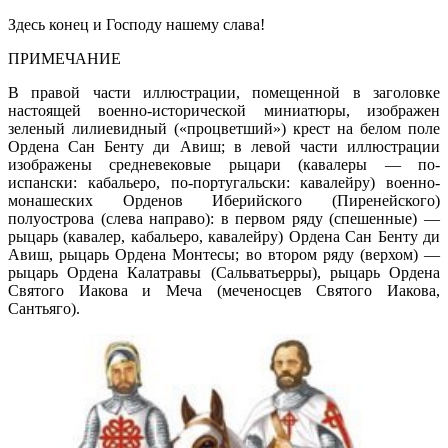
Здесь конец и Господу нашему слава!
ПРИМЕЧАНИЕ
В правой части иллюстрации, помещенной в заголовке
настоящей военно-исторической миниатюры, изображен
зеленый лилиевидный («процветший») крест на белом поле
Ордена Сан Бенту ди Авиш; в левой части иллюстрации
изображены средневековые рыцари (кавалеры — по-
испански: кабальеро, по-португальски: кавалейру) военно-
монашеских Орденов Иберийского (Пиренейского)
полуострова (слева направо): в первом ряду (спешенные) —
рыцарь (кавалер, кабальеро, кавалейру) Ордена Сан Бенту ди
Авиш, рыцарь Ордена Монтесы; во втором ряду (верхом) —
рыцарь Ордена Калатравы (Cальватьерры), рыцарь Ордена
Святого Иакова и Меча (меченосцев Святого Иакова,
Сантьяго).