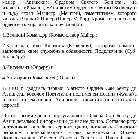
манер, «Авишским Орденом Святого Беннета». на
итальянский манер, «Авишским Орденом Святого Бенвенуто
и т.д.) стоял Магистр (Мештри), заместителем которого
являлся Великий Приор (Приор Майор). Кроме того, в состав
орденского «правительства» входили:
1.Великий Командор (Коммендадор Майор);
2.Кастеллан, или Ключник (Клавейру), которому помогал
выполнять свои служебные обязанности Подключник (Суб-
Клавейру);
3.Интендант (Обреру) и
4.Альфариш (Знаменосец) Ордена.
В 1303 г. двадцать первый Магистр Ордена Сан Бенту ди
Авиш стал королем Португалии под именем Иоанна (Жуана) I
и основателем новой, Авишской, династии португальских
королей.
Об облачения членов португальского Ордена Сан Бенту ди
Авиш детальной информации до нас не дошло. Согласно ряду
источников, оно было черного цвета, поскольку «авизские
рыцари» придерживались устава монашеского Ордена
бенедиктинцев (Ордена Святого Бенедикта Нурсийского);