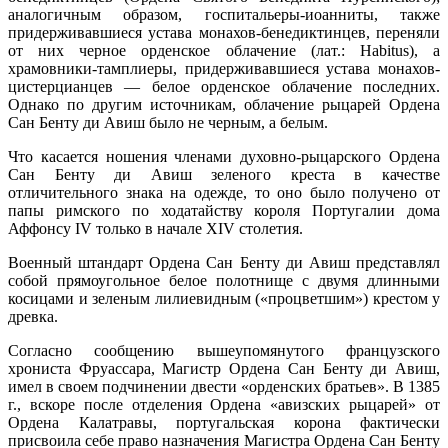
аналогичным образом, госпитальеры-иоанниты, также
придерживавшиеся устава монахов-бенедиктинцев, переняли
от них черное орденское облачение (лат.: Habitus), а
храмовники-тамплиеры, придерживавшиеся устава монахов-
цистерцианцев — белое орденское облачение последних.
Однако по другим источникам, облачение рыцарей Ордена
Сан Бенту ди Авиш было не черным, а белым.
Что касается ношения членами духовно-рыцарского Ордена
Сан Бенту ди Авиш зеленого креста в качестве
отличительного знака на одежде, то оно было получено от
папы римского по ходатайству короля Португалии дома
Аффонсу IV только в начале XIV столетия.
Военный штандарт Ордена Сан Бенту ди Авиш представлял
собой прямоугольное белое полотнище с двумя длинными
косицами и зеленым лилиевидным («процветшим») крестом у
древка.
Согласно сообщению вышеупомянутого французского
хрониста Фруассара, Магистр Ордена Сан Бенту ди Авиш,
имел в своем подчинении двести «орденских братьев». В 1385
г., вскоре после отделения Ордена «авизских рыцарей» от
Ордена Калатравы, португальская корона фактически
присвоила себе право назначения Магистра Ордена Сан Бенту