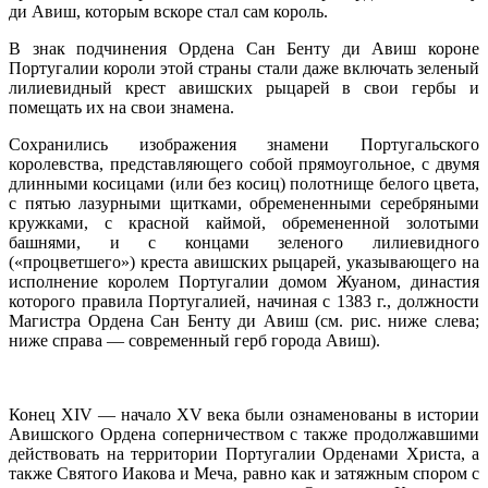
ди Авиш, которым вскоре стал сам король.
В знак подчинения Ордена Сан Бенту ди Авиш короне
Португалии короли этой страны стали даже включать зеленый
лилиевидный крест авишских рыцарей в свои гербы и
помещать их на свои знамена.
Сохранились изображения знамени Португальского
королевства, представляющего собой прямоугольное, с двумя
длинными косицами (или без косиц) полотнище белого цвета,
с пятью лазурными щитками, обремененными серебряными
кружками, с красной каймой, обремененной золотыми
башнями, и с концами зеленого лилиевидного
(«процветшего») креста авишских рыцарей, указывающего на
исполнение королем Португалии домом Жуаном, династия
которого правила Португалией, начиная с 1383 г., должности
Магистра Ордена Сан Бенту ди Авиш (см. рис. ниже слева;
ниже справа — современный герб города Авиш).
Конец XIV — начало XV века были ознаменованы в истории
Авишского Ордена соперничеством с также продолжавшими
действовать на территории Португалии Орденами Христа, а
также Святого Иакова и Меча, равно как и затяжным спором с