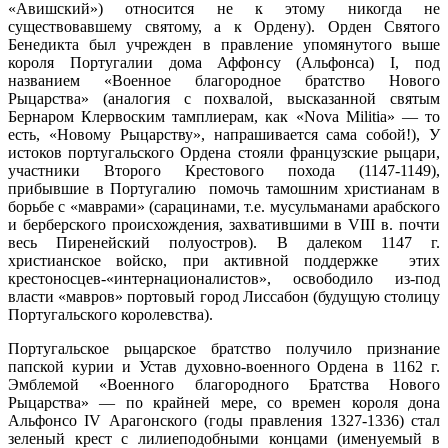
«Авишский») относится не к этому никогда не
существовавшему святому, а к Ордену). Орден Святого
Бенедикта был учрежден в правление упомянутого выше
короля Португалии дома Аффонсу (Альфонса) I, под
названием «Военное благородное братство Нового
Рыцарства» (аналогия с похвалой, высказанной святым
Бернаром Клервоским тамплиерам, как «Nova Militia» — то
есть, «Новому Рыцарству», напрашивается сама собой!), У
истоков португальского Ордена стояли французские рыцари,
участники Второго Крестового похода (1147-1149),
прибывшие в Португалию помочь тамошним христианам в
борьбе с «маврами» (сарацинами, т.е. мусульманами арабского
и берберского происхождения, захватившими в VIII в. почти
весь Пиренейский полуостров). В далеком 1147 г.
христианское войско, при активной поддержке этих
крестоносцев-«интернационалистов», освободило из-под
власти «мавров» портовый город Лиссабон (будущую столицу
Португальского королевства).
Португальское рыцарское братство получило признание
папской курии и Устав духовно-военного Ордена в 1162 г.
Эмблемой «Военного благородного Братства Нового
Рыцарства» — по крайней мере, со времен короля дона
Альфонсо IV Арагонского (годы правления 1327-1336) стал
зеленый крест с лилиеподобными концами (именуемый в