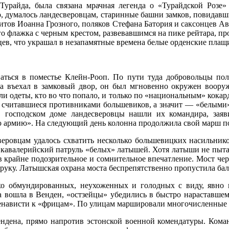
урайда, была связана мрачная легенда о «Турайдской Розе»
 думалось ландесверовцам, старинные башни замков, повидавшие
овитов Иоанна Грозного, поляков Стефана Батория и саксонцев А
ого флажка с черным крестом, развевавшимся на пике рейтара, п
цев, что украшал в незапамятные времена белые орденские плащ
ться в поместье Клейн-Рооп. По пути туда добровольцы полу
ра въехал в замковый двор, он был мгновенно окружен воору
и одеты, кто во что попало, и только по «национальным» кокард
 считавшиеся противниками большевиков, а значит — «белыми».
В господском доме ландесверовцы нашли их командира, зая
 армию». На следующий день колонна продолжила свой марш по
веровцам удалось схватить несколько большевицких насильнико
й кавалерийский патруль «белых» латышей. Хотя латыши не пыт
в крайне подозрительное и сомнительное впечатление. Мост чер
 руку. Латышская охрана моста беспрепятственно пропустила ба
хо обмундированных, неухоженных и голодных с виду, явно 
а вошла в Венден, «остзейцы» убедились в быстро нараставшем
енависти к «фрицам». По улицам маршировали многочисленные 
дена, прямо напротив эстонской военной комендатуры. Коман