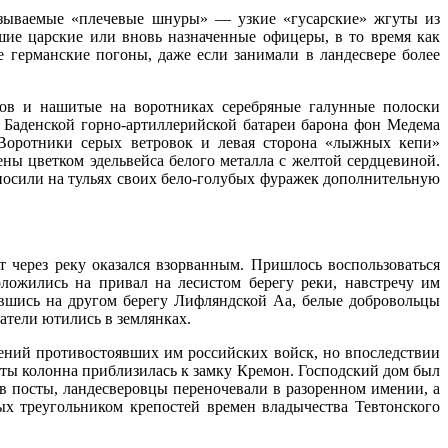
называемые «плечевые шнуры» — узкие «гусарские» жгуты из
шие царские или вновь назначенные офицеры, в то время как
 германские погоны, даже если занимали в ландесвере более
ров и нашитые на воротниках серебряные галунные полоски
 Баденской горно-артиллерийской батареи барона фон Медема
 Воротники серых ветровок и левая сторона «лыжных кепи»
ны цветком эдельвейса белого металла с желтой сердцевиной.
 носили на тульях своих бело-голубых фуражек дополнительную
 через реку оказался взорванным. Пришлось воспользоваться
ложились на привал на лесистом берегу реки, навстречу им
авшись на другом берегу Лифляндской Аа, белые добровольцы
атели ютились в землянках.
ений противостоявших им российских войск, но впоследствии
ты колонна приблизилась к замку Кремон. Господский дом был
ив посты, ландесверовцы переночевали в разоренном имении, а
х треугольником крепостей времен владычества Тевтонского