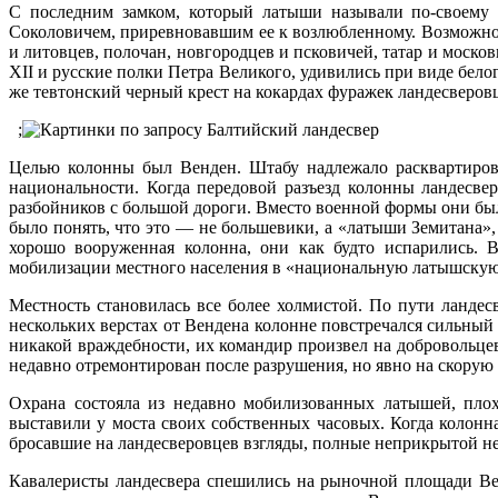
С последним замком, который латыши называли по-своему Т
Соколовичем, приревновавшим ее к возлюбленному. Возможно,
и литовцев, полочан, новгородцев и псковичей, татар и моск
XII и русские полки Петра Великого, удивились при виде бел
же тевтонский черный крест на кокардах фуражек ландесверов
;
Целью колонны был Венден. Штабу надлежало расквартирова
национальности. Когда передовой разъезд колонны ландесве
разбойников с большой дороги. Вместо военной формы они был
было понять, что это — не большевики, а «латыши Земитана»,
хорошо вооруженная колонна, они как будто испарились. 
мобилизации местного населения в «национальную латышскую
Местность становилась все более холмистой. По пути ландес
нескольких верстах от Вендена колонне повстречался сильны
никакой враждебности, их командир произвел на добровольце
недавно отремонтирован после разрушения, но явно на скорую
Охрана состояла из недавно мобилизованных латышей, пло
выставили у моста своих собственных часовых. Когда колонн
бросавшие на ландесверовцев взгляды, полные неприкрытой н
Кавалеристы ландесвера спешились на рыночной площади Вен