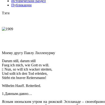
Исторический раздел
Публикации
Тэги
Моему другу Павлу Лилленурму
Darum still, darum still
Fueg ich mich, wie Gott es will.
|: Nun, so will ich wacker streiten,
Und sollt ich den Tod erleiden,
Stirbt ein braver Reitersmann!
Wilhelm Hauff. Reiterlied.
1.Давным-давно…
Ясным июньским утром на рижской Эспланаде – своеобразном