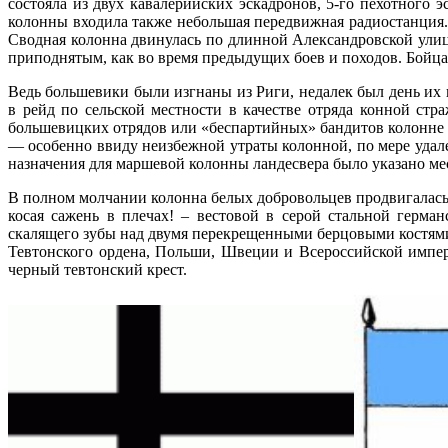
состояла из двух кавалерийских эскадронов, 5-го пехотного 
колонны входила также небольшая передвижная радиостанция. 
Сводная колонна двинулась по длинной Александровской улиц
приподнятым, как во время предыдущих боев и походов. Бойца
Ведь большевики были изгнаны из Риги, недалек был день и
в рейд по сельской местности в качестве отряда конной ст
большевицких отрядов или «беспартийных» бандитов колонне пр
— особенно ввиду неизбежной утраты колонной, по мере удале
назначения для маршевой колонны ландесвера было указано мес
В полном молчании колонна белых добровольцев продвигалась 
косая сажень в плечах! – вестовой в серой стальной герма
скалящего зубы над двумя перекрещенными берцовыми костями)
Тевтонского ордена, Польши, Швеции и Всероссийской импе
черный тевтонский крест.