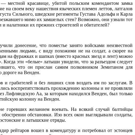
 — местной красавице, убитой польским комендантом замка
 на своем веку нашествия языческих племен леттов, латгалов
вгуста Сильного, шведские регименты Густава Адольфа и Карла
роезжавшего мимо их замшелых стен? Возможно, они узнали тот
и и налатники их прежних строителей и обитателей?
чили донесение, что поместье занято войсками неизвестной
женными людьми, с виду похожими не на солдат, а скорее на
ам на фуражках и шапках (вместо красных звезд и лент) можно
 Когда эти «белые» латыши увидели, что за разъездом следует
вившего, что он прислан самим полковником Земитаном для
 дороге на Венден.
в и грабителей и без лишних слов воздать им по заслугам. В
ались воспрепятствовать прохождению колонны и не проявляли
ез Лифляндскую Аа, за которым находился Венден, был только
лтийскую колонну на Венден.
не горевших желанием воевать. На всякий случай балтийцы
 обострении обстановки. Изо всех окон выглядывали солдаты,
эстонские и латышские отряды.
дир рейтаров вошел в комендатуру и потребовал от эстонцев