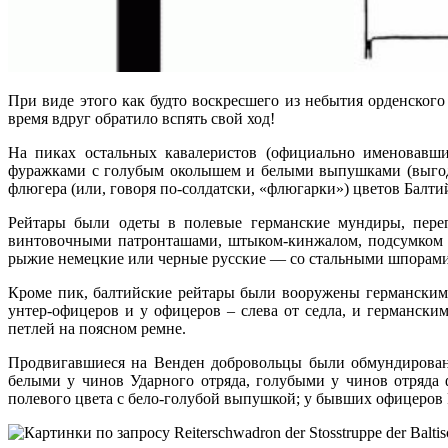
При виде этого как будто воскресшего из небытия орденско
время вдруг обратило вспять свой ход!
На пиках остальных кавалеристов (официально именовавши
фуражками с голубым околышем и белыми выпушками (выгодн
флюгера (или, говоря по-солдатски, «флюгарки») цветов Балтийс
Рейтары были одеты в полевые германские мундиры, пере
винтовочными патронташами, штыком-кинжалом, подсумком с
рыжие немецкие или черные русские — со стальными шпорами 
Кроме пик, балтийские рейтары были вооружены германским
унтер-офицеров и у офицеров – слева от седла, и германск
петлей на поясном ремне.
Продвигавшиеся на Венден добровольцы были обмундирован
белыми у чинов Ударного отряда, голубыми у чинов отряда 
полевого цвета с бело-голубой выпушкой; у бывших офицеров