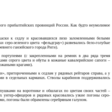
лого прибалтийских провинций России. Как будто неумолимое
 каски к седлу и красовавшихся лихо заломленными белыми
еро-зеленого цвета «фельдграу») развевались бело-голубые
ревнего ганзейского города Риги).
портупеями (с закрепленными на ремнях в два ряда тремя
ми серого цвета и обуты в кожаные кавалерийские сапоги –
кожаными крагами).
, притороченными к седлам у рядовых рейтаров справа, а у
ыми в седельных карманах. Стволы карабинов поддерживались
ушками на воротнике и обшлагах по цветам своих частей –
х унтер-офицеров и рядовых красовались узкие погоны серо-
ыми, погоны были обрамлены серебряным галуном.