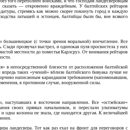
 без того переполнен войсками, и что господам ландесверовцам
 сказать — откровенно враждебным. У балтийских рейтаров
ндатуры, стремясь как можно скорее покинуть город и каждую
сходства латышей и эстонцев, балтийцы были бы, вне всякого
 большевицкое (с точки зрения моральной) впечатление. Все
. Сзади прозвучал выстрел, и одинокая пуля просвистела у них
лмистой местности до поместья Карлсруэ. От внимания рейтаров
ности.
я» в непосредственной близости от расположения балтийской
и впредь таких «учений» вблизи балтийского бивуака лучше не
азборчиво написанным карандашом требованием (напоминавшим,
рименения, в противном случае, вооруженной силы.
, наступавших в восточном направлении. Все «остзейские»
ания своих прямых начальников, и переслали ультиматумы
 одна колонна не знала, где находится другая. К величайшей
линии.
ра ландесвера. Тот как раз ехал на фронт для переговоров с