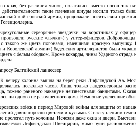
го края, без различия чинов, полагались вместо погон так 
в действительности такие плечевые шнуры носили только быв
манской кайзеровской армии, продолжали носить свои прежние
 Гогенцоллерна.
ырехугольные серебряные звездочки на воротниках у офице
 произошли русские «лычки») у унтер-офицеров. Добровольцы
 с такого же цвета погонами, имевшими красную выпушку.
й и Королевской армии») баденских артиллеристов были украше
го цвета с белым ободком. Кроме кокарды, чины Ударного отряда
ордена.
К вечеру колонна вышла на берег реки Лифляндской Аа. Мост
олжалась несколько часов. Лишь только ландесверовцы распо
тца, тяжело раненого накануне неизвестными бандитами. Оказ
лось ни одного не разрушенного дома. Немногие уцелевшие обит
зеровских войск в период Мировой войны для защиты от напад
елений давно поросли цветами и кустами. С наступлением темно
рые пролегал путь колонны. Исчезли даже окна и двери. Выстав
 называемой Лифляндской Швейцарии, мимо руин расположенны