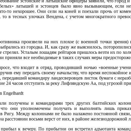
требование эстонские и латышские офицеры заявили, что город и
«белых» латышей и эстонцев было явно вызывающим, если не
что-то нехорошее. Они сели на коней и поехали прочь от коме
 то в тесных улочках Вендена, с учетом многократного прево
отивника произвели на них плохое (с военной точки зрения) и
выбрались из городка. И, как сразу же выяснилось, поторопились
не стрелял. Усталым лошадям рейтаров пришлось везти их по хо
ни приняли все необходимые в таких случаях меры предосторож
просе, что входит в отряд, проводивший ночью «военные учени
ручив ему передать своему начальству, что время неспокойное 
ст, передавший командиру ландесверовцев листок бумаги с нер
ние 24 часов отступить за реку Лифляндскую Аа, под угрозой п
ыли получены и командирами трех других балтийских колонн
, что они уполномочены получать и выполнять лишь приказ
Ригу. Между колоннами не было налажено постоянной связи, и
 на расстоянии восьми верст от них, в районе железнодорожной 
 прибыл к вечеру. По прибытии он встретил адъютанта команди