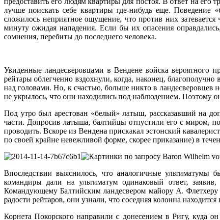
предоставить его людям квартиры для постоя. В ответ на его 
лучше поискать себе квартиры где-нибудь еще. Поведение 
сложилось неприятное ощущение, что против них затевается 
минуту ожидая нападения. Если бы их опасения оправдались,
сомнения, перебиты до последнего человека.
Увиденные ландесверовцами в Вендене войска вероятного пр
рейтары облегченно вздохнули, когда, наконец, благополучно 
над головами. Но, к счастью, больше никто в ландесверовцев 
не укрылось, что они находились под наблюдением. Поэтому о
Под утро был арестован «белый» латыш, рассказавший на до
части. Допросив латыша, балтийцы отпустили его с миром, по
проводить. Вскоре из Вендена прискакал эстонский кавалери
по своей крайне невежливой форме, скорее приказание) в тече
Впоследствии выяснилось, что аналогичные ультиматумы б
командиры дали на ультиматум одинаковый ответ, заявив
Командующему Балтийским ландесвером майору А. Флетхеру в 
радости рейтаров, они узнали, что соседняя колонна находится
Корнета Покорского направили с донесением в Ригу, куда он