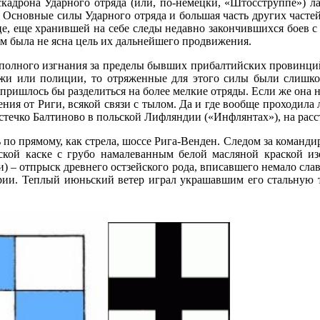
эскадрона Ударного отряда (или, по-немецки, «Штосструппе») 
Основные силы Ударного отряда и большая часть других частей Б
е, еще хранившей на себе следы недавно закончившихся боев с
м была не ясна цель их дальнейшего продвижения.
х полного изгнания за пределы бывших прибалтийских провинци
ражи или полиции, то отряженные для этого силы были слишко
ишлось бы разделиться на более мелкие отряды. Если же она на
ния от Риги, всякой связи с тылом. Да и где вообще проходила
течко Балтиново в польской Лифляндии («Инфлянтах»), на расст
по прямому, как стрела, шоссе Рига-Венден. Следом за командир
нской каске с грубо намалеванным белой масляной краской из
 – отпрыск древнего остзейского рода, вписавшего немало сла
рии. Теплый июньский ветер играл украшавшим его стальную т