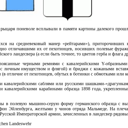
го рыцаря поневоле всплывали в памяти картины далекого прош
хся на средневековый манер «рейтарами»), приторочивших
о отличавшими их от пехотинцев, носивших полевые фуражки с
кого ландесвера (а если быть точнее, то цветов герба и флага д
поясанные черными ремнями с кавалерийскими Y-образными 
 личным имуществом и флягой) и бриджи с кожаными вставка
(в отличие от пехотинцев, обутых в ботинки с обмотками или 
и кавалерийскими саблями или русскими шашками-«драгунками»
ими кавалерийскими карабинами образца 1898 года, укрепленн
ы в полевую мышино-серую форму германского образца с вып
фон Эйленбурга, желтыми у чинов отряда Мальмеде. На плеча
 Русской Императорской армии, зачисленных в ландесвер рядов