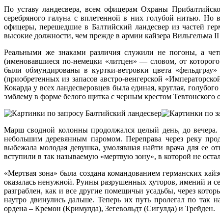
По уставу ландесвера, всем офицерам Охраны Прибалтийско
серебряного галуна с вплетенной в них голубой нитью. Но 
офицеры, перешедшие в Балтийский ландесвер из частей гер
высокие должности, чем прежде в армии кайзера Вильгельма II
Реальными же знаками различия служили не погоны, а чет
(именовавшиеся по-немецки «литцен» — словом, от которого
были обмундированы в куртки-ветровки цвета «фельдграу»
(приобретенных из запасов австро-венгерской «Императорско
Кокарда у всех ландесверовцев была единая, круглая, голубо
эмблему в форме белого щитка с черным крестом Тевтонского 
Марш сводной колонны продолжался целый день, до вечера. 
небольшим деревянным паромом. Переправа через реку прод
выбежала молодая девушка, умолявшая найти врача для ее о
вступили в так называемую «мертвую зону», в которой не оста
«Мертвая зона» была создана командованием германских кай
оказалась ненужной. Руины разрушенных хуторов, имений и с
разграблен, как и все другие помещичьи усадьбы, через кото
наутро двинулись дальше. Теперь их путь пролегал по так
ордена – Кремон (Кримулда), Зегевольдт (Сигулда) и Трейден.