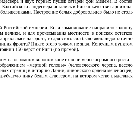
ландесвера и двух горных пушек батареи фон Медема. В состав
алтийского ландесвера остались в Риге в качестве гарнизона.
 большевиками. Настроение белых добровольцев было не столь
й Российской империи. Если командование направило колонну
м велики, и для прочесывания местности в поисках остатков
правлялась на фронт, то для этого сил было явно недостаточно
 линия фронта? Никто этого толком не знал. Конечным пунктом
оянии 150 верст от Риги (по прямой).
ом на огромном вороном коне ехал не менее огромного роста –
ображением «мертвой головы» (человеческого черепа, весело
вных страниц в историю Дании, ливонского ордена меченосцев,
рубчатую пику белым флюгером, на котором четко выделялся