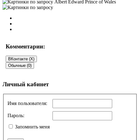
Комментарии:
ВКонтакте (
X
)
Обычные (0)
Добавить комментарий
Личный кабинет
Ваш адрес email не будет опубликован.
Обязательные поля
помечены
*
Имя пользователя:
Комментарий
*
Пароль:
Запомнить меня