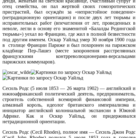
денди, женатый на светской красавице, счастливый супруг и
отец семейства, он пал жертвой своих гомоэротических
пристрастий, был осуждён за «непристойное поведение»
(нетрадиционную ориентацию) и после двух лет тюрьмы и
исправительных работ (впечатления от лет, проведенных в
неволе, легли в основу его знаменитой «Балалды Редингской
тюрьмы») уехал во Францию, где жил в полной безвестности
под другим именем. Оскар Уайльд умер 30 ноября 1900 года
в столице Франции Париже и был похоронен на парижском
кладбище Пер-Лашез (месте захоронения расстрелянных
французскими контрреволюционерами-версальцами
парижских коммунаров).
Сесиль Родс (5 июля 1853 — 26 марта 1902) — английский и
южноафриканский политический деятель, предприниматель,
строитель собственной всемирной финансовой империи,
алмазный король, идеолог британского империализма и
инициатор английской колониальной экспансии в Южной
Африке. Как и Осквр Уайльд, он придерживался
нетрадиционной ориентации.
Сесиль Родс (Cecil Rhodes), полное имя — Сесиль Джон Родс
(Cecil John Rhodes) родился 5 июля 1853 года в городке