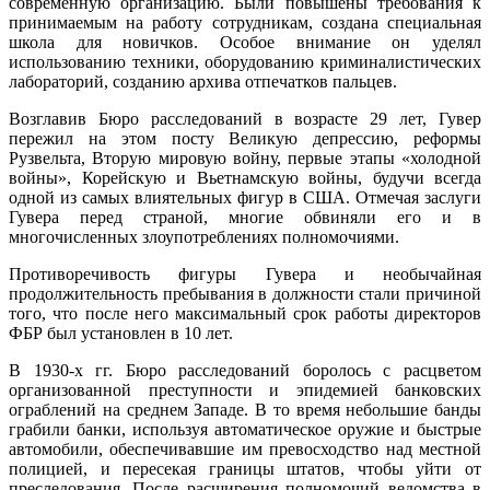
современную организацию. Были повышены требования к
принимаемым на работу сотрудникам, создана специальная
школа для новичков. Особое внимание он уделял
использованию техники, оборудованию криминалистических
лабораторий, созданию архива отпечатков пальцев.
Возглавив Бюро расследований в возрасте 29 лет, Гувер
пережил на этом посту Великую депрессию, реформы
Рузвельта, Вторую мировую войну, первые этапы «холодной
войны», Корейскую и Вьетнамскую войны, будучи всегда
одной из самых влиятельных фигур в США. Отмечая заслуги
Гувера перед страной, многие обвиняли его и в
многочисленных злоупотреблениях полномочиями.
Противоречивость фигуры Гувера и необычайная
продолжительность пребывания в должности стали причиной
того, что после него максимальный срок работы директоров
ФБР был установлен в 10 лет.
В 1930-х гг. Бюро расследований боролось с расцветом
организованной преступности и эпидемией банковских
ограблений на среднем Западе. В то время небольшие банды
грабили банки, используя автоматическое оружие и быстрые
автомобили, обеспечивавшие им превосходство над местной
полицией, и пересекая границы штатов, чтобы уйти от
преследования. После расширения полномочий ведомства в