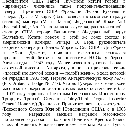
Президентом США Гарри Трумэном; кстати говоря, в
«шрайнерах» числились также покровительствовавший
Гуверу Президент США Франклин Делано Рузвельт и
генерал Дуглас Макартур) был возведен в масонский градус
(степень) мастера (Master Mason) Федеральной Ложи №1
(Federal Lodge No. 1) шотландского устава, расположенной в
столице США городе Вашингтоне (Федеральный округ
Колумбия). Кстати говоря, в этой же ложе состоял и
американский адмирал Ричард Э. Бэрд, руководитель
секретных операций Военно-Морских Сил США «Дип Фриз»
и «Хай Джамп», ставший известным благодаря
предполагаемой битве с «нацистскими НЛО» у берегов
Антарктиды в 1947 году. Менее известно участие Бэрда в
секретной миссии в Антарктиду в целью проверки теории
«плоской (по другой версии — полой) земли», в ходе которой
он учредил в 1935 году Первую Антарктическую ложу №777
(First Antarctic Lodge № 777). Что до Гувера, то в ходе своей
масонской карьеры он достиг самых высоких степеней и был
в 1955 году коронован Почетным Генеральным Инспектором
Тридцать Третьей Степени (Thirty-Third Degree Inspector
General Honorary) Древнего и Принятого шотландского устава
(Верховного Совета Южной Юрисдикции США), а в 1965
году — награжден высшей наградой масонского
шотландского устава — Большим Почетным Крестом (Grand
Cross of Honour). В настоящее время комната Эдгара Гувера