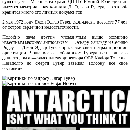
существует в Масонском храме ДПШУ Южной Юрисдикции
имеется мемориальная комната Д. Эдгара Гувера, в которой
хранится много его личных документов.
2 мая 1972 году Джон Эдгар Гувер скончался в возрасте 77 лет
от острой сердечной недостаточности.
Подобно двум другим упомянутым выше всемирно
известным масонам-англосаксам — Оскару Уайльду и Сесилю
Родсу — Джон Эдгар Гувер придерживался нетрадиционной
ориентации. Чаще всего любовником Гувера называли его
давнего друга — заместителя директора ФБР Клайда Толсона.
Незадолго до смерти Гувер завещал Толсону всё своё
состояние.