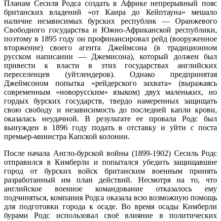
Планам Сесиля Родса создать в Африке непрерывный пояс
британских владений «от Каира до Кейптауна» мешало
наличие независимых бурских республик — Оранжевого
Свободного государства и Южно-Африканской республики,
поэтому в 1895 году он профинансировал рейд (вооруженное
вторжение) своего агента Джеймсона (в традиционном
русском написании — Джемисона), который должен был
привести к власти в этих государствах английских
переселенцев (уйтлендеров). Однако предпринятая
Джеймсоном попытка «рейдерского захвата» (выражаясь
современным «новорусским» языком) двух маленьких, но
гордых бурских государств, твердо намеренных защищать
свою свободу и независимость до последней капли крови,
оказалась неудачной. В результате ее провала Родс был
вынужден в 1896 году подать в отставку и уйти с поста
премьер-министра Капской колонии.
После начала Англо-бурской войны (1899-1902) Сесиль Родс
отправился в Кимберли и попытался убедить защищавшие
город от бурских войск британским военным принять
разработанный им план действий. Несмотря на то, что
английское военное командование отказалось ему
подчиняться, компания Родса оказала всю возможную помощь
для подготовки города к осаде. Во время осады Кимберли
бурами Родс использовал своё влияние в политических