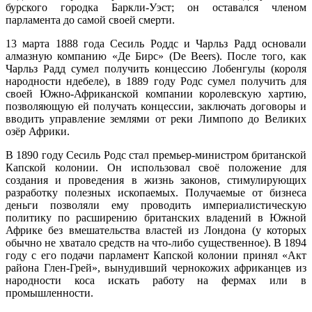
бурского городка Баркли-Уэст; он оставался членом
парламента до самой своей смерти.
13 марта 1888 года Сесиль Роддс и Чарльз Радд основали
алмазную компанию «Де Бирс» (De Beers). После того, как
Чарльз Радд сумел получить концессию Лобенгулы (короля
народности ндебеле), в 1889 году Родс сумел получить для
своей Южно-Африканской компании королевскую хартию,
позволяющую ей получать концессии, заключать договоры и
вводить управление землями от реки Лимпопо до Великих
озёр Африки.
В 1890 году Сесиль Родс стал премьер-министром британской
Капской колонии. Он использовал своё положение для
создания и проведения в жизнь законов, стимулирующих
разработку полезных ископаемых. Получаемые от бизнеса
деньги позволяли ему проводить империалистическую
политику по расширению британских владений в Южной
Африке без вмешательства властей из Лондона (у которых
обычно не хватало средств на что-либо существенное). В 1894
году с его подачи парламент Капской колонии принял «Акт
района Глен-Грей», вынудивший чернокожих африканцев из
народности коса искать работу на фермах или в
промышленности.