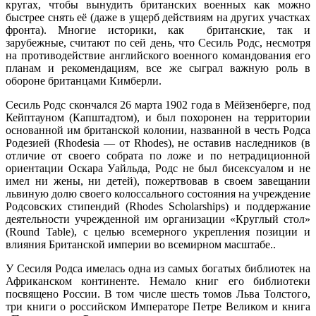
кругах, чтобы вынудить британских военных как можно
быстрее снять её (даже в ущерб действиям на других участках
фронта). Многие историки, как британские, так и
зарубежные, считают по сей день, что Сесиль Родс, несмотря
на противодействие английского военного командования его
планам и рекомендациям, все же сыграл важную роль в
обороне британцами Кимберли.
Сесиль Родс скончался 26 марта 1902 года в Мёйзенберге, под
Кейптауном (Капштадтом), и был похоронен на территории
основанной им британской колонии, названной в честь Родса
Родезией (Rhodesia — от Rhodes), не оставив наследников (в
отличие от своего собрата по ложе и по нетрадиционной
ориентации Оскара Уайльда, Родс не был бисексуалом и не
имел ни жены, ни детей), пожертвовав в своем завещании
львиную долю своего колоссального состояния на учреждение
Родсовских стипендий (Rhodes Scholarships) и поддержание
деятельности учрежденной им организации «Круглый стол»
(Round Table), с целью всемерного укрепления позиции и
влияния Британской империи во всемирном масштабе..
У Сесиля Родса имелась одна из самых богатых библиотек на
Африканском континенте. Немало книг его библиотеки
посвящено России. В том числе шесть томов Льва Толстого,
три книги о российском Императоре Петре Великом и книга