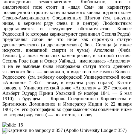
впоследствии землетрясением. Любопытно, что в
аналогичной позе стоит и «дядя Сэм» на карикатуре,
посвященной строительству панамского канала под контролем
Северо-Американских Соединенных Штатов (см. рисунки
ниже, в верхнем ряду слева и в центре). Любопытным
представляется и следующее обстоятельство. Колосс
Родосский (с которым карикатурист сравнивал Сесиля Родса),
представлял собой не что иное как огромную статую
древнегреческого (и древнеримского) бога Солнца (а также
искусств, внезапной смерти и чумы) Аполлона (Феба,
Гелиоса), а ложа «вольных каменщиков», в которой состоял
Сесиль Родс (как и Оскар Уайльд), именовалась «Аполлон»,
и на ее эмблеме была изображена статуя этого древнего
языческого бога — возможно, в виде того же самого Колосса
Родосского (см. эмблему оксфордской Университетской ложи
«Аполлон» # 357 ниже, в верхнем ряду справа). Кстати
говоря, в Университетской ложе «Аполлон» # 357 состоял и
Альберт Эдуард Принц Уэльский (9 ноября 1841 — 6 мая
1910), в будущем — Король Соединенного Королевства и
Британских Доминионов и Император Индии (с 22 января
1901; см. его фотографию во франкмасонском облачении ниже
во втором ряду слева) — но это так, к слову…