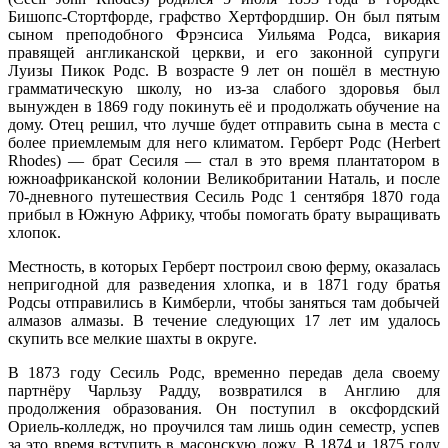
Бишопс-Стортфорде, графство Хертфордшир. Он был пятым
сыном преподобного Фрэнсиса Уильяма Родса, викария
правящей англиканской церкви, и его законной супруги
Луизы Пикок Родс. В возрасте 9 лет он пошёл в местную
грамматическую школу, но из-за слабого здоровья был
вынужден в 1869 году покинуть её и продолжать обучение на
дому. Отец решил, что лучше будет отправить сына в места с
более приемлемым для него климатом. Герберт Родс (Herbert
Rhodes) — брат Сесиля — стал в это время плантатором в
южноафриканской колонии Великобритании Наталь, и после
70-дневного путешествия Сесиль Родс 1 сентября 1870 года
прибыл в Южную Африку, чтобы помогать брату выращивать
хлопок.
Местность, в которых Герберт построил свою ферму, оказалась
непригодной для разведения хлопка, и в 1871 году братья
Родсы отправились в Кимберли, чтобы заняться там добычей
алмазов алмазы. В течение следующих 17 лет им удалось
скупить все мелкие шахты в округе.
В 1873 году Сесиль Родс, временно передав дела своему
партнёру Чарльзу Радду, возвратился в Англию для
продолжения образования. Он поступил в оксфордский
Ориель-колледж, но проучился там лишь один семестр, успев
за это время вступить в масонскую ложу. В 1874 и 1875 году