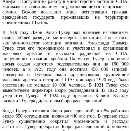
Альфа». Поступил на работу в министерство юстиции США.
Занимался выслеживанием лиц, уклоняющихся от призыва в
армию. Вскоре возглавил отдел регистрации граждан
враждебных государств, проживавших на территории
Соединенных Штатов.
В 1919 году Джон Эдгар Гувер был назначен начальником
отдела общей разведки министерства юстиции. После того,
как министерство юстиции возглавил Александр Палмер,
Гувер стал его помощником и участвовал в организации
массовых арестов и высылки радикалов из США,
получивших название «рейдов Палмера». Гувер в короткое
время создал картотеку подозрительных лиц на 150 000
человек, а к 1921 году она достигла 450 000 записей.
Палмером и Гувером были организованы крупнейшие
массовые аресты в истории США: к январю 1920 года было
арестовано не меньше 10 000 человек. В 1921 Гувер стал
заместителем директора Бюро расследований. В 1922 году
умер отец Гувера. В 1924 году президент Калвин Кулидж
назначил Гувера директором бюро расследований.
Когда Гувер возглавил Бюро расследований, в нём работало
около 650 сотрудников, включая 440 агентов. В первые годы
Гувер существенно сократил численность и расходы
агентства. Гувер превратил Бюро расследований в мощную