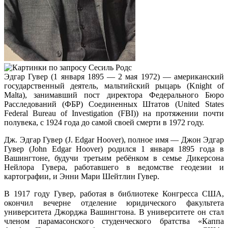
Эдгар Гувер (1 января 1895 — 2 мая 1972) — американский
государственный деятель, мальтийский рыцарь (Knight of
Malta), занимавший пост директора Федерального Бюро
Расследований (ФБР) Соединенных Штатов (United States
Federal Bureau of Investigation (FBI)) на протяжении почти
полувека, с 1924 года до самой своей смерти в 1972 году.
Дж. Эдгар Гувер (J. Edgar Hoover), полное имя — Джон Эдгар
Гувер (John Edgar Hoover) родился 1 января 1895 года в
Вашингтоне, будучи третьим ребёнком в семье Дикерсона
Нейлора Гувера, работавшего в ведомстве геодезии и
картографии, и Энни Мари Шейтлин Гувер.
В 1917 году Гувер, работая в библиотеке Конгресса США,
окончил вечерне отделение юридического факультета
университета Джорджа Вашингтона. В университете он стал
членом парамасонского студенческого братства «Каппа