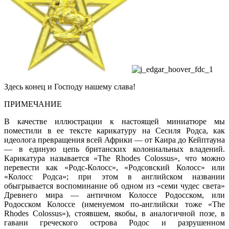
Здесь конец и Господу нашему слава!
ПРИМЕЧАНИЕ
В качестве иллюстрации к настоящей миниатюре мы
поместили в ее тексте карикатуру на Сесиля Родса, как
идеолога превращения всей Африки — от Каира до Кейптауна
— в единую цепь британских колониальных владений.
Карикатура называется «The Rhodes Colossus», что можно
перевести как «Родс-Колосс», «Родсовский Колосс» или
«Колосс Родса»; при этом в английском названии
обыгрывается воспоминание об одном из «семи чудес света»
Древнего мира — античном Колоссе Родосском, или
Родосском Колоссе (именуемом по-английски тоже «The
Rhodes Colossus»), стоявшем, якобы, в аналогичной позе, в
гавани греческого острова Родос и разрушенном