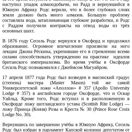
наступил упадок алмазодобычи, но Радд и вернувшийся в
Южную Африку Родс верили, что в более глубоких слоях
земли должно быть много алмазов. Большую проблему
составляла вода, затапливающая глубокие разработки, и Родс
с Раддом получили контракты на отвод воды из трёх
основных шахт.
В 1876 году Сесиль Родс вернулся в Оксфорд и продолжил
образование. Огромное впечатление произвели на него
лекции Джона Рёскина, укрепившие его в стремлении всеми
силами способствовать утверждению на практике идеалов
британского империализма. Во время учёбы в Оксфорде
Сесиль Родс познакомился с Джеймсом Магуайром.
17 апреля 1877 года Родс был возведен в масонский градус
(степень) мастера (Master Mason) той же самой
Университетской ложи «Аполлон» # 357 (Apollo University
Lodge # 357) в английском городе Оксфорде, что и Оскар
Уайльд. Кроме того, Родс вступил и в расположенную в
Оксфорде ложу шотландского устава (Scottish Rite Lodge) —
ложу Принца (Князя) Розы и Креста № 30 (Prince Rose Croix
Lodge No. 30).
Вернувшись по завершении учёбы в Южную Африку, Сесиль
Родс был избран в парламент Капской колонии депутатом от