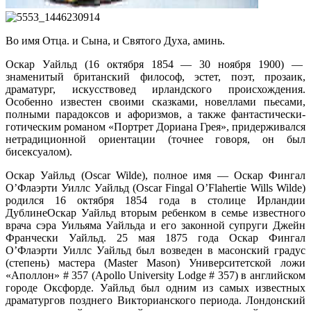
Во имя Отца. и Сына, и Святого Духа, аминь.
Оскар Уайльд (16 октября 1854 — 30 ноября 1900) —
знаменитый британский философ, эстет, поэт, прозаик,
драматург, искусствовед ирландского происхождения.
Особенно известен своими сказками, новеллами пьесами,
полными парадоксов и афоризмов, а также фантастически-
готическим романом «Портрет Дориана Грея», придерживался
нетрадиционной ориентации (точнее говоря, он был
бисексуалом).
Оскар Уайльд (Oscar Wilde), полное имя — Оскар Фингал
О’Флаэрти Уиллс Уайльд (Oscar Fingal O’Flahertie Wills Wilde)
родился 16 октября 1854 года в столице Ирландии
ДублинеОскар Уайльд вторым ребенком в семье известного
врача сэра Уильяма Уайльда и его законной супруги Джейн
Франчески Уайльд. 25 мая 1875 года Оскар Фингал
О’Флаэрти Уиллс Уайльд был возведен в масонский градус
(степень) мастера (Master Mason) Университетской ложи
«Аполлон» # 357 (Apollo University Lodge # 357) в английском
городе Оксфорде. Уайльд был одним из самых известных
драматургов позднего Викторианского периода. Лондонский