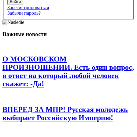
Войти
Зарегистрироваться
Забыли пароль?
Имя
*
Важные новости
Email
*
Сайт
О МОСКОВСКОМ
Сохранить моё имя, email и адрес сайта в этом браузере для
последующих моих комментариев.
ПРОИЗНОШЕНИИ. Есть один вопрос,
в ответ на который любой человек
скажет: -Да!
ВПЕРЕД ЗА МПР! Русская молодежь
выбирает Российскую Империю!