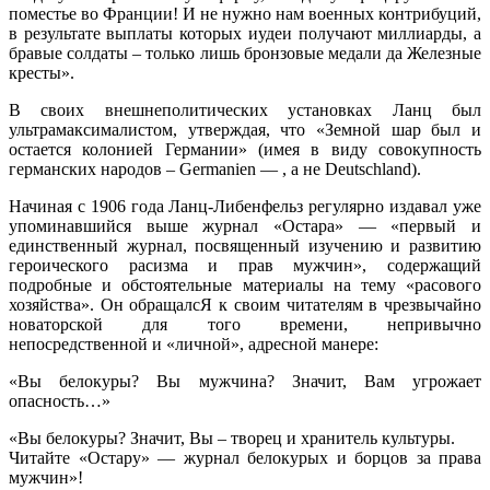
поместье во Франции! И не нужно нам военных контрибуций,
в результате выплаты которых иудеи получают миллиарды, а
бравые солдаты – только лишь бронзовые медали да Железные
кресты».
В своих внешнеполитических установках Ланц был
ультрамаксималистом, утверждая, что «Земной шар был и
остается колонией Германии» (имея в виду совокупность
германских народов – Germanien — , а не Deutschland).
Начиная с 1906 года Ланц-Либенфельз регулярно издавал уже
упоминавшийся выше журнал «Остара» — «первый и
единственный журнал, посвященный изучению и развитию
героического расизма и прав мужчин», содержащий
подробные и обстоятельные материалы на тему «расового
хозяйства». Он обращалсЯ к своим читателям в чрезвычайно
новаторской для того времени, непривычно
непосредственной и «личной», адресной манере:
«Вы белокуры? Вы мужчина? Значит, Вам угрожает
опасность…»
«Вы белокуры? Значит, Вы – творец и хранитель культуры.
Читайте «Остару» — журнал белокурых и борцов за права
мужчин»!