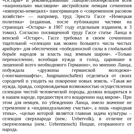
«Остары» и рекомендованные Ланцем-Либенфельзом всем
«национально мыслящим» австрийским немцам сочинения
«имперско-немецких» пангерманцев о «современном расовом
хозяйстве» — например, труд Эрнста Гассе «Немецкая
политика» (изданная, после публикации частями на
страницах «Остары» в 1907 году отдельным изданием, в 3
томах). Согласно посвященной труду Гассе статье Ланца в
венской «Остаре», Гассе требовал в своем сочинении
тщательной «селекции как можно большего числа чистых
арийцев» для обеспечения «победоносной силы в глобальной
борьбе народов за власть над земным шаром». «Только
перенаселение, всеобщая нужда и голод, царившие в
лишенной всего необходимого Германии», по мнению Ланца,
побуждала «дружины германской молодежи»
(«юнгманншафты», Jungmannschaften) отделяться от своих
сородичей и уходить на покорение новых земель. «Такая же
нужда, правда, сопровождаемая возможностью осуществления
селекции чистой человеческой породы, должна воцариться и
в нашем народе, предшествуя его воцарению над миром». При
этом для немцев, по убеждению Ланца, имело значение не
стремление к «индивидуальному счастью», а лишь «народная
этика», «целью которой является главная задача культуры –
селекция сверхнарода (нем.: Uebervolk), в отличие от
сверхчеловека (нем.: Uebermensch) Ницше, оторванного от
народа.