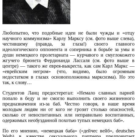
Любопытно, что подобные идеи не были чужды и «отцу
научного коммунизма» Карлу Марксу (см. фото выше слева),
честившему (правда, за глаза!) своего главного
идеологического оппонента и соперника в борьбе за умы и
души немецкого пролетариата — курчавого и смуглокожего
жгучего брюнета Фердинанда Лассаля (см. фото выше в
центре) — такого же еврея-выкреста, как сам Карл Маркс —
«еврейским негром» (что, видимо, было огромным
недостатком в глазах основоположника марксизма). Но это
так, к слову…
Студентов Ланц предостерегал: «Немало славных парней
попало в беду и не смогло выполнить своего жизненного
предназначения из-за баб. Честно говоря, в наше время
молодым людям ни от кого не грозит столько опасностей,
сколько от невоспитанных или неправильно воспитанных,
одержимых необузданной похотью тупых немецких баб».
По его мнению, «немецкая баба» («дейчес вейб», deutsches
Weib) в качестве сексуального партнера предпочитает