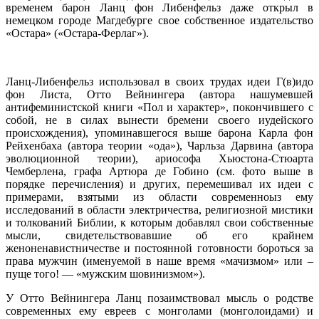
временем барон Ланц фон Либенфельз даже открыл в
немецком городе Магдебурге свое собственное издательство
«Остара» («Остара-Ферлаг»).
Ланц-Либенфельз использовал в своих трудах идеи Г(в)идо
фон Листа, Отто Вейнингера (автора нашумевшей
антифеминистской книги «Пол и характер», покончившего с
собой, не в силах вынести бремени своего иудейского
происхождения), упоминавшегося выше барона Карла фон
Рейхенбаха (автора теории «ода»), Чарльза Дарвина (автора
эволюционной теории), ариософа Хьюстона-Стюарта
Чемберлена, графа Артюра де Гобино (см. фото выше в
порядке перечисления) и других, перемешивал их идеи с
примерами, взятыми из области современноыз ему
исследований в области электричества, религиозной мистики
и толкований Библии, к которым добавлял свои собственные
мысли, свидетельствовавшие об его крайнем
женоненавистничестве и постоянной готовности бороться за
права мужчин (именуемой в наше время «мачизмом» или –
пуще того! — «мужским шовинизмом»).
У Отто Вейнингера Ланц позаимствовал мысль о родстве
современных ему евреев с монголами (монголоидами) и