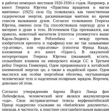
в работах немецких мистиков 1920-1930-х годов. Например, в
книге Генриха Юргена «Практика вращения и магия
маятника» (1925) сила Од толковалась как таинственная
сидерическая энергия, раскачивающая маятник во время
сеансов вызывания духов. Согласно толкованию Генриха
Юргена, именно сила Од способствовала переходу духа в
материю и души в тело. Источником Ода признавался, как
правило, животный магнетизм (гипотеза упомянутого выше
Карла-Людвига фон Рейхенбаха — между прочим,
изобретателя креозота и парафина) или же так называемые
«ур-атомы», или «пра-атомы» (гипотеза Фрица Кваде,
изложенная в его книге «Один»). В оккультной
интерпретации Генриха Юргена (оказавшей, кстати,
сильнейшее влияния на имперского вождя СС в Третьем
рейхе Генриха Гиммлера), Одем приравнивался к китайской
пневменной энергии ци, а также к индийской пране. Одем
мыслился как особая энергийная оболочка, окутывающая
человеческое тело и наделенная полярным зарядом. Впрочем,
довольно об этом.
Согласно утверждениям барона Йорга Ланца фон
Либенфельза, человеческий мозг являлся аккумулятором
«ода». Свои экстравагантные тезисы верфенштейнский
Приор подкреплял ссылками на «библейские документы»,
приходя, в частности, к поистине сногсшибательным выводам