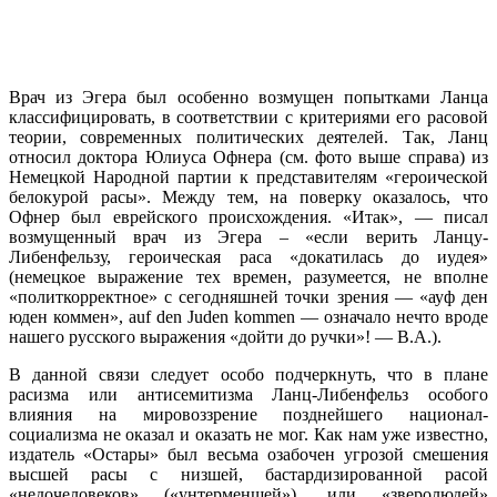
Врач из Эгера был особенно возмущен попытками Ланца
классифицировать, в соответствии с критериями его расовой
теории, современных политических деятелей. Так, Ланц
относил доктора Юлиуса Офнера (см. фото выше справа) из
Немецкой Народной партии к представителям «героической
белокурой расы». Между тем, на поверку оказалось, что
Офнер был еврейского происхождения. «Итак», — писал
возмущенный врач из Эгера – «если верить Ланцу-
Либенфельзу, героическая раса «докатилась до иудея»
(немецкое выражение тех времен, разумеется, не вполне
«политкорректное» с сегодняшней точки зрения — «ауф ден
юден коммен», auf den Juden kommen — означало нечто вроде
нашего русского выражения «дойти до ручки»! — В.А.).
В данной связи следует особо подчеркнуть, что в плане
расизма или антисемитизма Ланц-Либенфельз особого
влияния на мировоззрение позднейшего национал-
социализма не оказал и оказать не мог. Как нам уже известно,
издатель «Остары» был весьма озабочен угрозой смешения
высшей расы с низшей, бастардизированной расой
«недочеловеков» («унтерменшей»), или «зверолюдей»