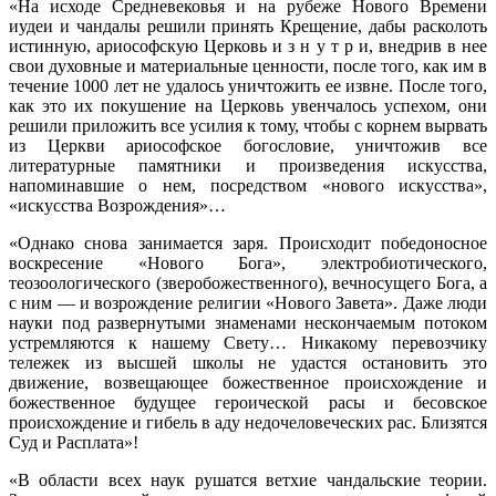
«На исходе Средневековья и на рубеже Нового Времени
иудеи и чандалы решили принять Крещение, дабы расколоть
истинную, ариософскую Церковь и з н у т р и, внедрив в нее
свои духовные и материальные ценности, после того, как им в
течение 1000 лет не удалось уничтожить ее извне. После того,
как это их покушение на Церковь увенчалось успехом, они
решили приложить все усилия к тому, чтобы с корнем вырвать
из Церкви ариософское богословие, уничтожив все
литературные памятники и произведения искусства,
напоминавшие о нем, посредством «нового искусства»,
«искусства Возрождения»…
«Однако снова занимается заря. Происходит победоносное
воскресение «Нового Бога», электробиотического,
теозоологического (зверобожественного), вечносущего Бога, а
с ним — и возрождение религии «Нового Завета». Даже люди
науки под развернутыми знаменами нескончаемым потоком
устремляются к нашему Свету… Никакому перевозчику
тележек из высшей школы не удастся остановить это
движение, возвещающее божественное происхождение и
божественное будущее героической расы и бесовское
происхождение и гибель в аду недочеловеческих рас. Близятся
Суд и Расплата»!
«В области всех наук рушатся ветхие чандальские теории.