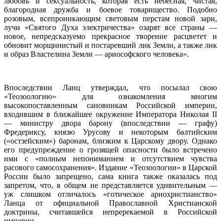
любовь и сексуальность, которая есть небесная, чистая,
благородная дружба и боевое товарищество. Подобно
розовым, всепроникающим световым перстам новой зари,
лучи «Святого Духа электричества» озарят все страны —
новое, непредсказуемо прекрасное творение расцветет и
обновит морщинистый и постаревший лик Земли, а также лик
и образ Властелина Земли — ариософского человека».
Впоследствии Ланц утверждал, что посылал свою
«Теозоологию» для ознакомления многим
высокопоставленным сановникам Российской империи,
входившим в ближайшее окружение Императора Николая II
— министру двора барону (впоследствии — графу)
Фредериксу, князю Урусову и некоторым балтийским
(«остзейским») баронам, близким к Царскому двору. Однако
его предупреждение о грозящей опасности было встречено
ими с «полным непониманием и отсутствием чувства
расового самосохранения». Издание «Теозоологии» в Царской
России было запрещено, сама книга также оказалась под
запретом, что, в общем не представляется удивительным —
уж слишком отличалось «готическое ариохристианство»
Ланца от официальной Православной Христианской
доктрины, считавшейся непререкаемой в Российской
империи.