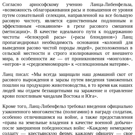
Cогласно ариософскому учению Ланца-Либенфельза,
«возможность облагораживания расы и повышения ее уровня
путем сознательной селекции, направленной на все большую
расовую чистоту, является единственным подлинным и
эффективным «покаянием» в грехе расового смешения
(метисации)». В качестве идеального пути к поддержанию
чистоты «белокурой расы» («расы блондинов») Ланц
пропагандировал необходимость основания «колоний для
выведения расово чистой породы людей», расположенных в
сельской местности и строго изолированных от внешнего
мира, в особенности же — от проникновения «монголов»,
«негров» и «средиземноморцев» к «селекционным матерям».
Ланц писал: «Мы всегда защищали наш домашний скот от
расового вырождения и заразы путем введения таможенных
пошлин на продукцию животноводства, в то время как наших
людей мы отдаем беззащитными на заражение и отравление
крови похотливым чандалам Востока и Юга».
Кроме того, Ланц-Либенфельз требовал введения официально
узаконенного многоженства (полигамии) в награду солдатам,
особенно отличившимся на войне, а также предоставления
«права на земельные владения в качестве военной добычи»
после завершения победоносных войн: «Каждому немецкому
солдату — крестьянскую ферму, каждому офицеру — свое