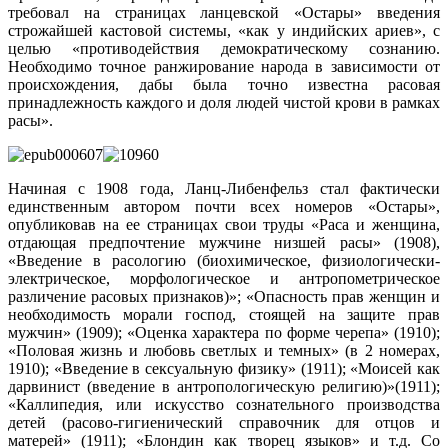
требовал на страницах ланцевской «Остары» введения
строжайшей кастовой системы, «как у индийских ариев», с
целью «противодействия демократическому сознанию.
Необходимо точное ранжирование народа в зависимости от
происхождения, дабы была точно известна расовая
принадлежность каждого и доля людей чистой крови в рамках
расы».
Начиная с 1908 года, Ланц-Либенфельз стал фактически
единственным автором почти всех номеров «Остары»,
опубликовав на ее страницах свои труды «Раса и женщина,
отдающая предпочтение мужчине низшей расы» (1908),
«Введение в расологию (биохимическое, физиологически-
электрическое, морфологическое и антропометрическое
различение расовых признаков)»; «Опасность прав женщин и
необходимость морали господ, стоящей на защите прав
мужчин» (1909); «Оценка характера по форме черепа» (1910);
«Половая жизнь и любовь светлых и темных» (в 2 номерах,
1910); «Введение в сексуальную физику» (1911); «Моисей как
дарвинист (введение в антропологическую религию)»(1911);
«Каллипедия, или искусство сознательного производства
детей (расово-гигиенический справочник для отцов и
матерей» (1911); «Блондин как творец языков» и т.д. Со