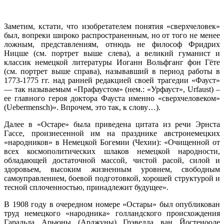
Заметим, кстати, что изобретателем понятия «сверхчеловек»
был, вопреки широко распространенным, но от того не менее
ложным, представлениям, отнюдь не философ Фридрих
Ницше (см. портрет выше слева), а великий гуманист и
классик немецкой литературы Иоганн Вольфганг фон Гёте
(см. портрет выше справа), называвший в период работы в
1773-1775 гг. над ранней редакцией своей трагедии «Фауст»
— так называемым «Прафаустом» (нем.: «Урфауст», Urfaust) –
ее главного героя доктора Фауста именно «сверхчеловеком»
(Uebermensch)». Впрочем, это так, к слову…).
Далее в «Остаре» была приведена цитата из речи Эрнста
Гассе, произнесенной им на празднике австронемецких
«народников» в Немецкой Богемии (Чехии): «Очищенной от
всех космополитических шлаков немецкой народности,
обладающей достаточной массой, чистой расой, силой и
здоровьем, высоким жизненным уровнем, свободным
самоуправлением, боевой подготовкой, хорошей структурой и
тесной сплоченностью, принадлежит будущее».
В 1908 году в очередном номере «Остары» был опубликован
труд немецкого «народника» голландского происхождения
Гаральда Арьюны (Арджуны) Грэвелла ван Йостенооде