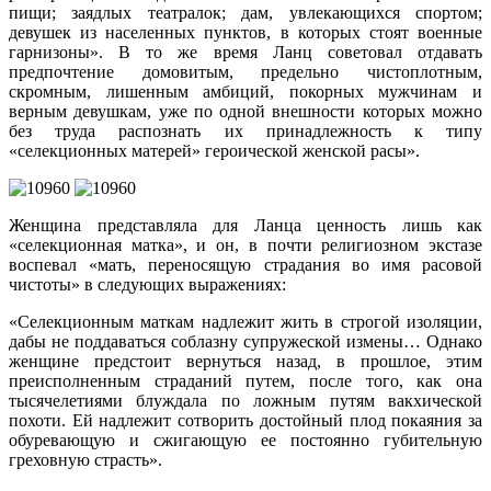
пищи; заядлых театралок; дам, увлекающихся спортом;
девушек из населенных пунктов, в которых стоят военные
гарнизоны». В то же время Ланц советовал отдавать
предпочтение домовитым, предельно чистоплотным,
скромным, лишенным амбиций, покорных мужчинам и
верным девушкам, уже по одной внешности которых можно
без труда распознать их принадлежность к типу
«селекционных матерей» героической женской расы».
Женщина представляла для Ланца ценность лишь как
«селекционная матка», и он, в почти религиозном экстазе
воспевал «мать, переносящую страдания во имя расовой
чистоты» в следующих выражениях:
«Селекционным маткам надлежит жить в строгой изоляции,
дабы не поддаваться соблазну супружеской измены… Однако
женщине предстоит вернуться назад, в прошлое, этим
преисполненным страданий путем, после того, как она
тысячелетиями блуждала по ложным путям вакхической
похоти. Ей надлежит сотворить достойный плод покаяния за
обуревающую и сжигающую ее постоянно губительную
греховную страсть».