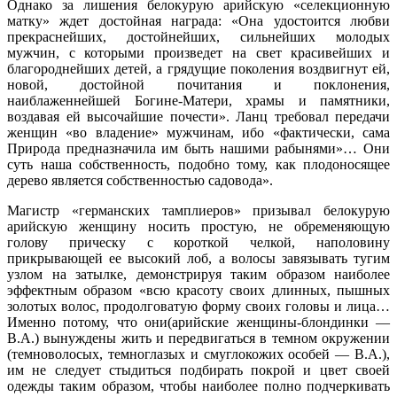
Однако за лишения белокурую арийскую «селекционную
матку» ждет достойная награда: «Она удостоится любви
прекраснейших, достойнейших, сильнейших молодых
мужчин, с которыми произведет на свет красивейших и
благороднейших детей, а грядущие поколения воздвигнут ей,
новой, достойной почитания и поклонения,
наиблаженнейшей Богине-Матери, храмы и памятники,
воздавая ей высочайшие почести». Ланц требовал передачи
женщин «во владение» мужчинам, ибо «фактически, сама
Природа предназначила им быть нашими рабынями»… Они
суть наша собственность, подобно тому, как плодоносящее
дерево является собственностью садовода».
Магистр «германских тамплиеров» призывал белокурую
арийскую женщину носить простую, не обременяющую
голову прическу с короткой челкой, наполовину
прикрывающей ее высокий лоб, а волосы завязывать тугим
узлом на затылке, демонстрируя таким образом наиболее
эффектным образом «всю красоту своих длинных, пышных
золотых волос, продолговатую форму своих головы и лица…
Именно потому, что они(арийские женщины-блондинки —
В.А.) вынуждены жить и передвигаться в темном окружении
(темноволосых, темноглазых и смуглокожих особей — В.А.),
им не следует стыдиться подбирать покрой и цвет своей
одежды таким образом, чтобы наиболее полно подчеркивать