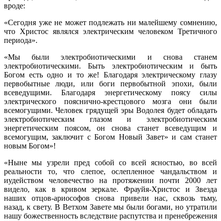
вроде:
«Сегодня уже не может подлежать ни малейшему сомнению,
что Христос являлся электрическим человеком Третичного
периода».
«Мы были электробиотическими и снова станем
электробиотическими. Быть электробиотическим и быть
Богом есть одно и то же! Благодаря электрическому глазу
первобытные люди, или боги первобытной эпохи, были
всеведущими. Благодаря энергетическому поясу силы
электрического пояснично-крестцового мозга они были
всемогущими. Человек грядущей эры Водолея будет обладать
электробиотическим глазом и электробиотическим
энергетическим поясом, он снова станет всеведущим и
всемогущим, заключит с Богом Новый Завет» и сам станет
новым Богом»!
«Ныне мы узрели пред собой со всей ясностью, во всей
реальности то, что слепое, ослепленное чандальством и
иудейством человечество на протяжении почти 2000 лет
видело, как в кривом зеркале. Фрауйя-Христос и Звезда
наших отцов-ариософов снова привели нас, сквозь тьму,
назад, к свету. В Ветхом Завете мы были богами, но утратили
нашу божественность вследствие распутства и пренебрежения