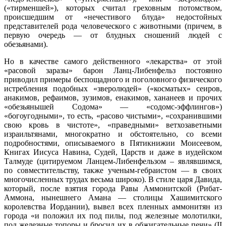
(«тирменшей»), которых считал греховным потомством,
происшедшим от «нечестивого блуда» недостойных
представителей рода человеческого с животными (причем, в
первую очередь — от блудных сношений людей с
обезьянами).
Но в качестве самого действенного «лекарства» от этой
«расовой заразы» барон Ланц-Либенфельз постоянно
приводил примеры беспощадного и поголовного физического
истребления подобных «зверолюдей» («косматых» сеиров,
анакимов, рефаимов, зузимов, енакимов, хананеев и прочих
«обезьянышей Содома» — «содомс-эффлингов»)
«богоугодными», то есть, «расово чистыми», «сохранившими
свою кровь в чистоте», «праведными» ветхозаветными
израильтянами, многократно и обстоятельно, со всеми
подробностями, описываемого в Пятикнижии Моисеевом,
Книгах Иисуса Навина, Судей, Царств и даже в иудейском
Талмуде (цитируемом Ланцем-Либенфельзом – являвшимся,
по совместительству, также ученым-гебраистом — в своих
многочисленных трудах весьма широко). В стиле царя Давида,
который, после взятия города Равы Аммонитской (Рибат-
Аммона, нынешнего Амана — столицы Хашимитского
королевства Иордании), вывел всех пленных аммонитян из
города «и положил их под пилы, под железные молотилки,
под железные топоры и бросил их в обжигательные печи» (II