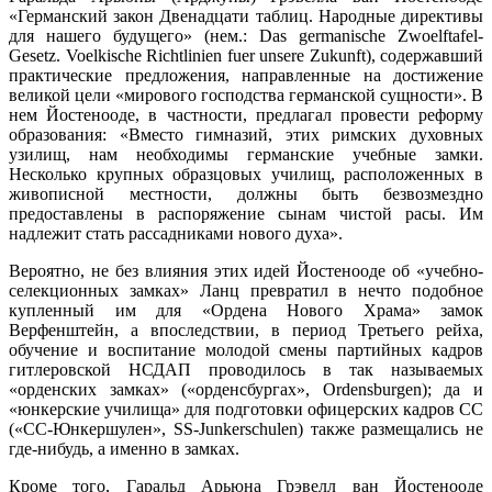
«Германский закон Двенадцати таблиц. Народные директивы
для нашего будущего» (нем.: Das germanische Zwoelftafel-
Gesetz. Voelkische Richtlinien fuer unsere Zukunft), содержавший
практические предложения, направленные на достижение
великой цели «мирового господства германской сущности». В
нем Йостенооде, в частности, предлагал провести реформу
образования: «Вместо гимназий, этих римских духовных
узилищ, нам необходимы германские учебные замки.
Несколько крупных образцовых училищ, расположенных в
живописной местности, должны быть безвозмездно
предоставлены в распоряжение сынам чистой расы. Им
надлежит стать рассадниками нового духа».
Вероятно, не без влияния этих идей Йостенооде об «учебно-
селекционных замках» Ланц превратил в нечто подобное
купленный им для «Ордена Нового Храма» замок
Верфенштейн, а впоследствии, в период Третьего рейха,
обучение и воспитание молодой смены партийных кадров
гитлеровской НСДАП проводилось в так называемых
«орденских замках» («орденсбургах», Ordensburgen); да и
«юнкерские училища» для подготовки офицерских кадров СС
(«СС-Юнкершулен», SS-Junkerschulen) также размещались не
где-нибудь, а именно в замках.
Кроме того, Гаральд Арьюна Грэвелл ван Йостенооде