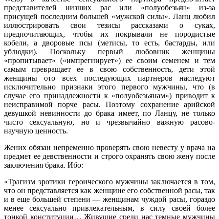
представителей низших рас или «полуобезьян» из-за
присущей последним большей «мужской силы». Ланц любил
иллюстрировать свои тезисы рассказами о суках,
предпочитающих, чтобы их покрывали не породистые
кобели, а дворовые псы (метисы, то есть, бастарды, или
ублюдки). Поскольку первый любовник женщины
«пропитывает» («импрегнирует») ее своим семенем и тем
самым превращает ее в свою собственность, дети этой
женщины ото всех последующих партнеров наследуют
исключительно признаки этого первого мужчины, что (в
случае его принадлежности к «полуобезьянам») приводит к
неисправимой порче расы. Поэтому сохранение арийской
девушкой невинности до брака имеет, по Ланцу, не только
чисто сексуальную, но и чрезвычайно важную расово-
научную ценность.
Жених обязан непременно проверять свою невесту у врача на
предмет ее девственности и строго охранять свою жену после
заключения брака. Ибо:
«Трагизм эротики героического мужчины заключается в том,
что он представляется как женщине его собственной расы, так
и в еще большей степени — женщинам чуждой расы, гораздо
менее сексуально привлекательным, в силу своей более
тонкой конституции… Живущие среди нас темные мужчины