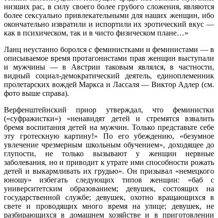
низших рас, в силу своего более грубого сложения, являются
более сексуально привлекательными для наших женщин, ибо
окончательно извратили и испортили их эротический вкус —
как в психическом, так и в чисто физическом плане…»
Ланц неустанно боролся с феминистками и феминистами — в
описываемое время протагонистами прав женщин выступали
и мужчины — в Австрии таковым являлся, в частности,
видный социал-демократический деятель, единоплеменник
пролетарских вождей Маркса и Лассаля — Виктор Адлер (см.
фото выше справа).
Верфенштейнский приор утверждал, что феминистки
(«суфражистки») «ненавидят детей и стремятся взвалить
бремя воспитания детей на мужчин. Только представьте себе
эту гротескную картину!» По его убеждению, «безумное
увлечение чрезмерным школьным обучением», доходящее до
глупости, не только вызывают у женщин нервные
заболевания, но и приводит к утрате ими способности рожать
детей и выкармливать их грудью». Он призывал «немецкого
юношу» избегать следующих типов женщин: «баб с
университетским образованием; девушек, состоящих на
государственной службе; девушек, охотно вращающихся в
свете и проводящих много время на улице; девушек, не
разбирающихся в домашнем хозяйстве и в приготовлении