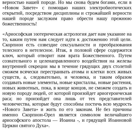
верностью нашей породе. Но мы снова будем богами, если в
«Новом Завете» с помощью наших электробиотических
открытий, посредством дисциплины и строжайшей верности
нашей породе заслужим право обрести нашу прежнюю
божественность!
«Ариософская эзотерическая астрология дает нам указание на
то, каким путем нам следует идти к достижению этой цели.
Скорпион есть созвездие сексуальности и преобразования
телесного в нетелесное. Итак, в половой сфере содержится
ключ, который отворит нам врата Божественного. Путем
сознательного и целенаправленного воздействия на железы
внутренней секреции мы в течение грядущих двух столетий
сможем всячески перестраивать атомы и клетки всех живых
существ, а, следовательно, и человека, и таким образом
создавать новые элементы, новые кристаллы, новые растения,
новых животных, пока, в конце концов, не сможем создать и
новую породу людей, от которой произойдет ариогероическая
раса; но произойдет она лишь от тех представителей
человечества, которые будут способны постичь всю мудрость
«Нового Завета» и жить по его законам. Не без причины
именно Скорпион-Орел является символом величайшего
ариософского апостола — Иоанна -, и грядущей Иоанновой
Церкви святого Духа».