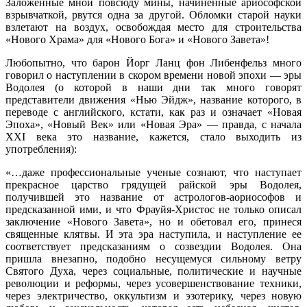
Заложенные мной повсюду мины, начиненные ариософской
взрывчаткой, рвутся одна за другой. Обломки старой науки
взлетают на воздух, освобождая место для строительства
«Нового Храма» для «Нового Бога» и «Нового Завета»!
Любопытно, что барон Йорг Ланц фон Либенфельз много
говорил о наступлении в скором времени новой эпохи — эры
Водолея (о которой в наши дни так много говорят
представители движения «Нью Эйдж», название которого, в
переводе с английского, кстати, как раз и означает «Новая
Эпоха», «Новый Век» или «Новая Эра» — правда, с начала
XXI века это название, кажется, стало выходить из
употребления):
«…даже профессиональные ученые сознают, что наступает
прекрасное царство грядущей райской эры Водолея,
получившей это название от астрологов-аориософов и
предсказанной ими, и что Фрауйя-Христос не только описал
заключение «Нового Завета», но и обетовал его, принеся
священные клятвы. И эта эра наступила, и наступление ее
соответствует предсказаниям о созвездии Водолея. Она
пришла внезапно, подобно несущемуся сильному ветру
Святого Духа, через социальные, политические и научные
революции и реформы, через усовершенствование техники,
через электричество, оккультизм и эзотерику, через новую