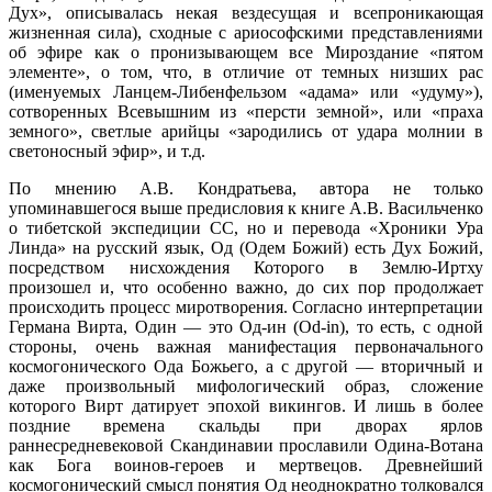
Дух», описывалась некая вездесущая и всепроникающая
жизненная сила), сходные с ариософскими представлениями
об эфире как о пронизывающем все Мироздание «пятом
элементе», о том, что, в отличие от темных низших рас
(именуемых Ланцем-Либенфельзом «адама» или «удуму»),
сотворенных Всевышним из «персти земной», или «праха
земного», светлые арийцы «зародились от удара молнии в
светоносный эфир», и т.д.
По мнению А.В. Кондратьева, автора не только
упоминавшегося выше предисловия к книге А.В. Васильченко
о тибетской экспедиции СС, но и перевода «Хроники Ура
Линда» на русский язык, Од (Одем Божий) есть Дух Божий,
посредством нисхождения Которого в Землю-Иртху
произошел и, что особенно важно, до сих пор продолжает
происходить процесс миротворения. Согласно интерпретации
Германа Вирта, Один — это Од-ин (Od-in), то есть, с одной
стороны, очень важная манифестация первоначального
космогонического Ода Божьего, а с другой — вторичный и
даже произвольный мифологический образ, сложение
которого Вирт датирует эпохой викингов. И лишь в более
поздние времена скальды при дворах ярлов
раннесредневековой Скандинавии прославили Одина-Вотана
как Бога воинов-героев и мертвецов. Древнейший
космогонический смысл понятия Од неоднократно толковался