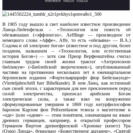
В 1905 году вышло в свет наиболее известное произведение
Ланца-Либенфельза – «Теозоология или повесть об
обезьянышах («эффлингах», Aefflinge — производное от
немецкого слова «Аффе», Affe, то есть «обезьяна» — В.А.)
Содома и об электроне богов» (известное и под другим, более
поздним, названием – «Теозоология, или естественная
история Богов») — хотя сам Приор Верфенштейна считал
главным трудом своей жизни трактат «Антропозоон
библикум» («Библейский зверочеловек»), опубликованный
частями на протяжении нескольких лет в ежеквартальном
берлинском издании «Фиртельяршрифт фюр Бибелькунде»
(Vierteljahrschrift fuer Bibelkunde). В нем Ланц, как истинный
сын своей эпохи, с характерным для нее преклонением перед
силой электричества, приписал арийским Богам
электрические силы, а также взял на вооружение
сформулированные умершим в 1869 году натурфилософом
бароном Карлом фон Рейхенбахом тезисы о магнетизме и
«оде» (или «одеме» — этим понятием, означающим на языке
древних германцев, например, в открытой профессором
Германом Виртом древнефризской «Хронике (книге) Ура
(Оэра) Линда», буквально «Божественное дыхание», «Святой