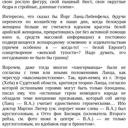
свою рослую фигуру, свой пышный бюст, свои округлые
бедра и стройные, длинные голени».
Интересно, что сказал бы Йорг Ланц-Либенфельз, будучи
перенесен по волшебству в наши дни, когда белокурая
женщина больше не считается идеалом красоты белой
арийской женщины, превратившись (не без активной помощи
кино и, средств массовой информации) в постоянно
подвергающееся всенародному осмеянию и издевательствам
(причем особенно в — когда-то! — белой Европе!)
олицетворение «женской тупости»? Надо думать, его
негодованию не было бы границ!
Впрочем, даже тогда многие «пангерманцы» были не
согласны с теми или иными положениями Ланца, как
чересчур «максималистскими». Так, врач-немец из г. Эгера
(Хеба) в Судетской области, критикуя теорию Ланца, согласно
которой истинными героями могут быть только блондины,
писал ему, что «истинные герои немецкого народа не
обладали теми внешними признаками, который сей автор
(Ланц — В.А.) считает единственно героическими… Ибо
доктор Мартин Лютер (см. портрет ниже слева — В.А.) был
круглоголовым, а Отто фон Бисмарк (основатель Второго
рейха, см. фото ниже в центре – В.А.) — не только
круглоголовым, но вдобавок еще и брюнетом».