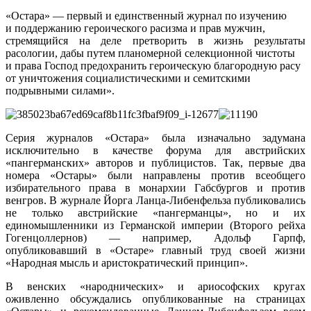
«Остара» — первый и единственный журнал по изучению
и поддержанию героического расизма и прав мужчин,
стремящийся на деле претворить в жизнь результаты
расологии, дабы путем планомерной селекционной чистоты
и права Господ предохранить героическую благородную расу
от уничтожения социалистическими и семитскими
подрывными силами».
Серия журналов «Остара» была изначально задумана
исключительно в качестве форума для австрийских
«пангерманских» авторов и публицистов. Так, первые два
номера «Остары» были направлены против всеобщего
избирательного права в монархии Габсбургов и против
венгров. В журнале Йорга Ланца-Либенфельза публиковались
не только австрийские «пангерманцы», но и их
единомышленники из Германской империи (Второго рейха
Гогенцоллернов) — например, Адольф Гарпф,
опубликовавший в «Остаре» главный труд своей жизни
«Народная мысль и аристократический принцип».
В венских «народнических» и ариософских кругах
оживленно обсуждались опубликованные на страницах