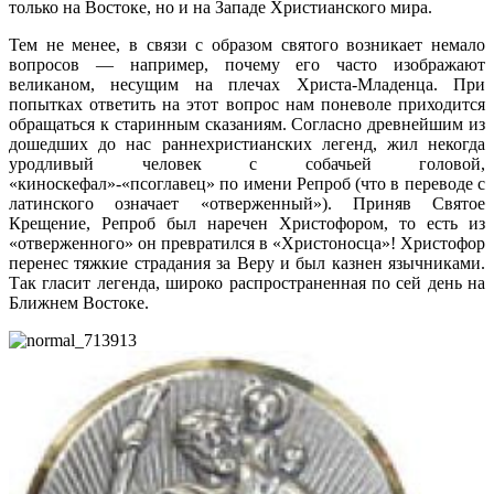
только на Востоке, но и на Западе Христианского мира.
Тем не менее, в связи с образом святого возникает немало
вопросов — например, почему его часто изображают
великаном, несущим на плечах Христа-Младенца. При
попытках ответить на этот вопрос нам поневоле приходится
обращаться к старинным сказаниям. Согласно древнейшим из
дошедших до нас раннехристианских легенд, жил некогда
уродливый человек с собачьей головой,
«киноскефал»-«псоглавец» по имени Репроб (что в переводе с
латинского означает «отверженный»). Приняв Святое
Крещение, Репроб был наречен Христофором, то есть из
«отверженного» он превратился в «Христоносца»! Христофор
перенес тяжкие страдания за Веру и был казнен язычниками.
Так гласит легенда, широко распространенная по сей день на
Ближнем Востоке.