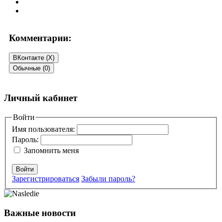
Комментарии:
ВКонтакте (
X
)
Обычные (0)
Добавить комментарий
Личный кабинет
Ваш адрес email не будет опубликован.
Войти
Обязательные поля
помечены
*
Имя пользователя:
Пароль:
Комментарий
*
Запомнить меня
Войти
Зарегистрироваться
Забыли пароль?
Важные новости