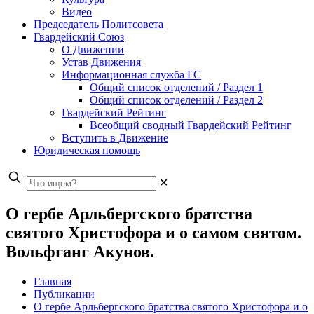
Видео
Председатель Политсовета
Гвардейский Союз
О Движении
Устав Движения
Информационная служба ГС
Общий список отделений / Раздел 1
Общий список отделений / Раздел 2
Гвардейский Рейтинг
Всеобщий сводный Гвардейский Рейтинг
Вступить в Движение
Юридическая помощь
✕
О гербе Арльбергского братства
святого Христофора и о самом святом.
Вольфганг Акунов.
Главная
Публикации
О гербе Арльбергского братства святого Христофора и о