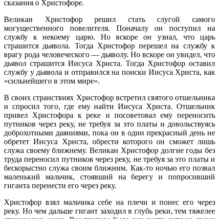
сказания о Христофоре.
Великан Христофор решил стать слугой самого
могущественного повелителя. Поначалу он поступил на
службу к некоему царю. Но вскоре он узнал, что царь
страшится дьявола. Тогда Христофор перешел на службу к
врагу рода человеческого — дьяволу. Но вскоре он увидел, что
дьявол страшится Иисуса Христа. Тогда Христофор оставил
службу у дьявола и отправился на поиски Иисуса Христа, как
«сильнейшего в этом мире».
В своих странствиях Христофор встретил святого отшельника
и спросил того, где ему найти Иисуса Христа. Отшельник
привел Христофора к реке и посоветовал ему переносить
путников через реку, не требуя за это платы и довольствуясь
доброхотными даяниями, пока он в один прекрасный день не
обретет Иисуса Христа, обрести которого он сможет лишь
служа своему ближнему. Великан Христофор долгие годы без
труда переносил путников через реку, не требуя за это платы и
бескорыстно служа своим ближним. Как-то ночью его позвал
маленький мальчик, стоявший на берегу и попросивший
гиганта перенести его через реку.
Христофор взял мальчика себе на плечи и понес его через
реку. Но чем дальше гигант заходил в глубь реки, тем тяжелее