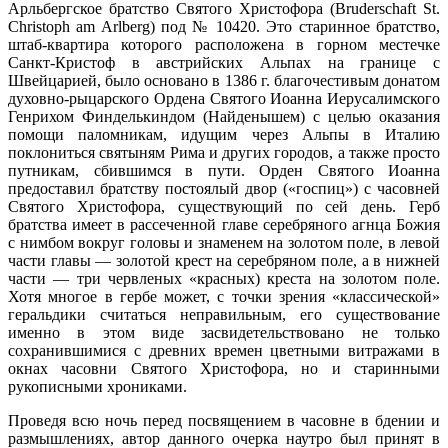
Арльбергское братство Святого Христофора (Bruderschaft St.
Christoph am Arlberg) под № 10420. Это старинное братство,
штаб-квартира которого расположена в горном местечке
Санкт-Кристоф в австрийских Альпах на границе с
Швейцарией, было основано в 1386 г. благочестивым донатом
духовно-рыцарского Ордена Святого Иоанна Иерусалимского
Генрихом Финделькиндом (Найденышем) с целью оказания
помощи паломникам, идущим через Альпы в Италию
поклониться святыням Рима и других городов, а также просто
путникам, сбившимся в пути. Орден Святого Иоанна
предоставил братству постоялый двор («госпиц») с часовней
Святого Христофора, существующий по сей день. Герб
братства имеет в рассеченной главе серебряного агнца Божия
с нимбом вокруг головы и знаменем на золотом поле, в левой
части главы — золотой крест на серебряном поле, а в нижней
части — три червленых «красных) креста на золотом поле.
Хотя многое в гербе может, с точки зрения «классической»
геральдики считаться неправильным, его существование
именно в этом виде засвидетельствовано не только
сохранившимися с древних времен цветными витражами в
окнах часовни Святого Христофора, но и старинными
рукописными хрониками.
Проведя всю ночь перед посвящением в часовне в бдении и
размышлениях, автор данного очерка наутро был принят в