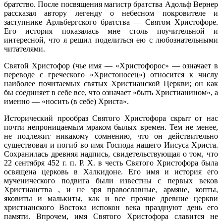
братство. После посвящения магистр братства Адольф Вернер
рассказал автору легенду о небесном покровителе и
заступнике Арльбергского братства — Святом Христофоре.
Его история показалась мне столь поучительной и
интересной, что я решил поделиться ею с любознательными
читателями.
Святой Христофор (чье имя — «Христофорос» — означает в
переводе с греческого «Христоносец») относится к числу
наиболее почитаемых святых Христианской Церкви; он как
бы соединяет в себе все, что означает «быть Христианином», а
именно — «носить (в себе) Христа».
Исторический прообраз Святого Христофора скрыт от нас
почти непроницаемым мраком былых времен. Тем не менее,
не подлежит никакому сомнению, что он действительно
существовал и погиб во имя Господа нашего Иисуса Христа.
Сохранилась древняя надпись, свидетельствующая о том, что
22 сентября 452 г. п. Р. Х. в честь Святого Христофора была
освящена церковь в Халкидоне. Его имя и история его
мученического подвига были известны с первых веков
Христианства , и не зря православные, армяне, копты,
яковиты и малькиты, как и все прочие древние церкви
христианского Востока испокон века празднуют день его
памяти. Впрочем, имя Святого Христофора славится не