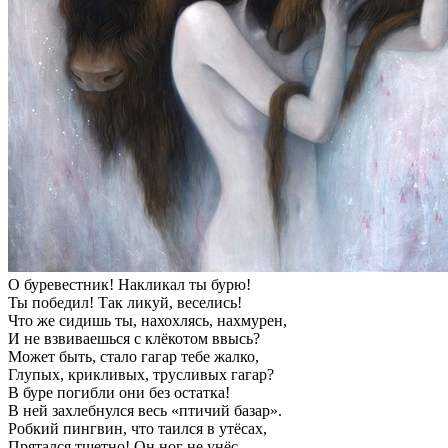
О буревестник! Накликал ты бурю!
Ты победил! Так ликуй, веселись!
Что же сидишь ты, нахохлясь, нахмурен,
И не взвиваешься с клёкотом ввысь?
Может быть, стало гагар тебе жалко,
Глупых, крикливых, трусливых гагар?
В буре погибли они без остатка!
В ней захлебнулся весь «птичий базар».
Робкий пингвин, что таился в утёсах,
Прятался тщетно! Он ног не унёс.