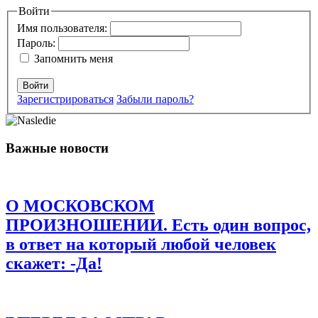
Ваш адрес email не будет опубликован.
Войти
Обязательные поля
помечены
*
Имя пользователя:
Пароль:
Комментарий
*
Запомнить меня
Войти
Зарегистрироваться
Забыли пароль?
Важные новости
Имя
*
Email
*
О МОСКОВСКОМ
Сайт
ПРОИЗНОШЕНИИ. Есть один вопрос,
в ответ на который любой человек
Сохранить моё имя, email и адрес сайта в этом браузере для
последующих моих комментариев.
скажет: -Да!