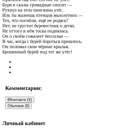
Буря и скалы громадные сносит —
Рухнул на тело пингвина утёс.
Иль ты жалеешь птенцов малолетних —
Тех, что погибли, ещё не родясь?
Нет, не грустит буревестник о детях.
Не оттого в нём тоска поднялась.
Он о своём сожалеет бессильи —
В час, когда с бурей бороться пришлось,
Он поломал свои чёрные крылья,
Брошенный бурей под тот же утёс!
Комментарии:
ВКонтакте (
X
)
Обычные (0)
Добавить комментарий
Личный кабинет