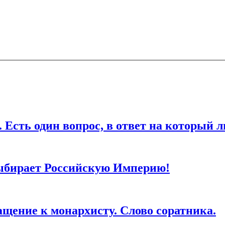
ля последующих моих комментариев.
дин вопрос, в ответ на который любо
ыбирает Российскую Империю!
ие к монархисту. Слово соратника.