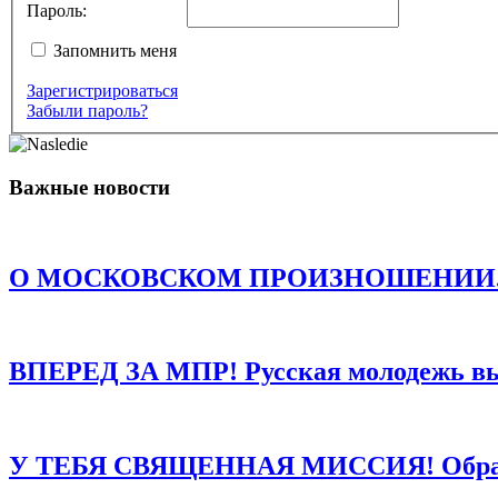
Пароль:
Запомнить меня
Зарегистрироваться
Комментарий
*
Забыли пароль?
Имя
*
Email
*
Важные новости
Сайт
Сохранить моё имя, email и адрес сайта в этом браузере д
О МОСКОВСКОМ ПРОИЗНОШЕНИИ. Есть о
ВПЕРЕД ЗА МПР! Русская молодежь в
У ТЕБЯ СВЯЩЕННАЯ МИССИЯ! Обращен