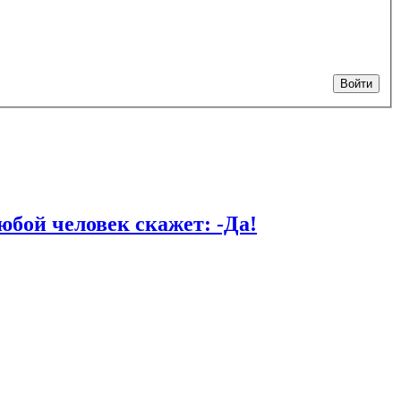
Войти
й человек скажет: -Да!