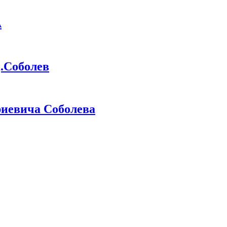
А
Соболев
иевича Соболева