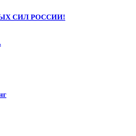
ЫХ СИЛ РОССИИ!
А
нг