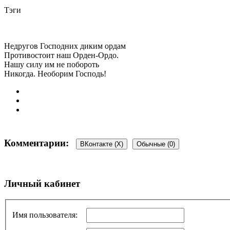
Тэги
Недругов Господних диким ордам
Противостоит наш Орден-Ордо.
Нашу силу им не побороть
Никогда. Необорим Господь!
Комментарии:
ВКонтакте (
X
)
Обычные (0)
Добавить комментарий
Личный кабинет
Ваш адрес email не будет опубликован.
Обязательные поля пом
Имя пользователя: