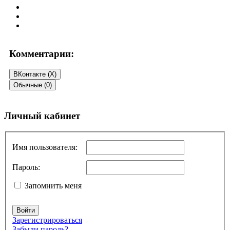
Комментарии:
ВКонтакте (
X
)
Обычные (0)
Добавить комментарий
Личный кабинет
Ваш адрес email не будет опубликован.
Обязательные поля
помечены
*
Имя пользователя:
Комментарий
*
Пароль:
Запомнить меня
Войти
Зарегистрироваться
Забыли пароль?