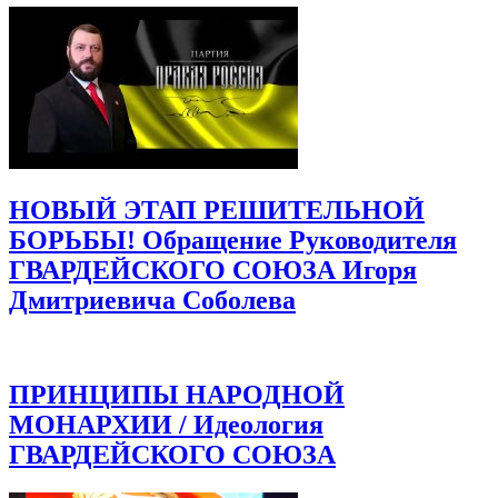
НОВЫЙ ЭТАП РЕШИТЕЛЬНОЙ
БОРЬБЫ! Обращение Руководителя
ГВАРДЕЙСКОГО СОЮЗА Игоря
Дмитриевича Соболева
ПРИНЦИПЫ НАРОДНОЙ
МОНАРХИИ / Идеология
ГВАРДЕЙСКОГО СОЮЗА