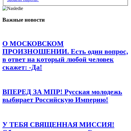
Имя
*
Важные новости
Email
*
Сайт
О МОСКОВСКОМ
Сохранить моё имя, email и адрес сайта в этом браузере для
последующих моих комментариев.
ПРОИЗНОШЕНИИ. Есть один вопрос,
в ответ на который любой человек
скажет: -Да!
ВПЕРЕД ЗА МПР! Русская молодежь
выбирает Российскую Империю!
У ТЕБЯ СВЯЩЕННАЯ МИССИЯ!