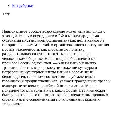
Без рубрики
Тэги
Национальное русское возрождение может начаться лишь с
законодательным осуждением в РФ и международными
судебными инстанциями большевизма как неслыханного в
истории по своим масштабам организованного преступления
против человечности, как глобальную попытку
разрушительных сил уничтожить мораль и право в
человеческом обществе. Наш взгляд на большевитское
прошлое России однозначен, — как на национальную
трагедию России, варварское уничтожение культуры и
истребление культурной элиты нации.Современный
белогвардеец, в полном соответствии с убеждениями
героических предшественников, уважает гражданские права и
культурные основы европейской цивилизации. Мы не
приемлем тоталитаризма ни в какой форме. Нет и не может
быть у нас никакого примирения с большевитским прошлым
страны, как и с современными полклонниками красных
террористов