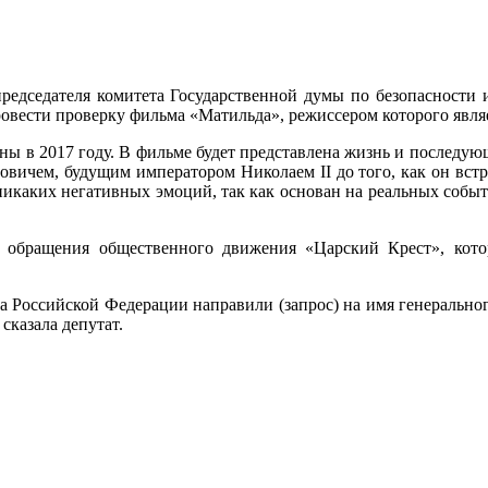
редседателя комитета Государственной думы по безопасности
овести проверку фильма «Матильда», режиссером которого явля
ны в 2017 году. В фильме будет представлена жизнь и последую
ровичем, будущим императором Николаем II до того, как он в
икаких негативных эмоций, так как основан на реальных событ
 обращения общественного движения «Царский Крест», кото
са Российской Федерации направили (запрос) на имя генерально
сказала депутат.