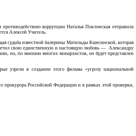
 и противодействию коррупции Наталья Поклонская отправила
ется Алексей Учитель.
щая судьба известной балерины Матильды Кшесинской, которая
стретил свою единственную и настоящую любовь — Александру
иях, но, по мнению многих монархистов, он будет представлен
рые узрели в создании этого фильма «угрозу национальной
го прокурора Российской Федерации и в рамках этой проверки,