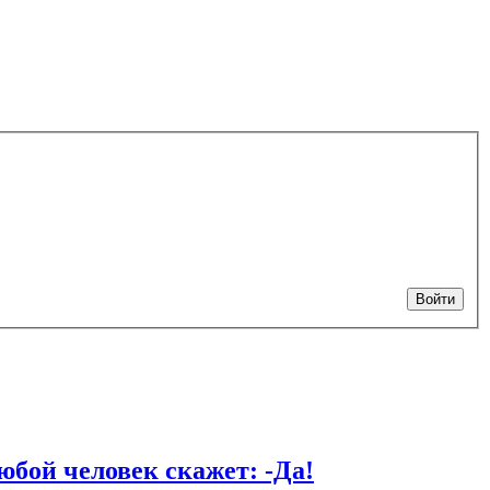
Войти
й человек скажет: -Да!