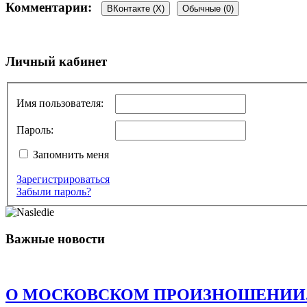
Комментарии:
ВКонтакте (
X
)
Обычные (0)
Добавить комментарий
Личный кабинет
Ваш адрес email не будет опубликован.
Обязательные поля пом
Имя пользователя:
Пароль:
Запомнить меня
Зарегистрироваться
Комментарий
*
Забыли пароль?
Имя
*
Email
*
Важные новости
Сайт
Сохранить моё имя, email и адрес сайта в этом браузере д
О МОСКОВСКОМ ПРОИЗНОШЕНИИ. Есть о