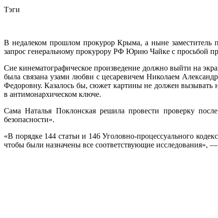
Тэги
В недалеком прошлом прокурор Крыма, а ныне заместитель п
запрос генеральному прокурору РФ Юрию Чайке с просьбой пр
Сие кинематографическое произведение должно выйти на экра
была связана узами любви с цесаревичем Николаем Александ
Федоровну. Казалось бы, сюжет картины не должен вызывать н
в антимонархическом ключе.
Сама Наталья Поклонская решила провести проверку после
безопасности».
«В порядке 144 статьи и 146 Уголовно-процессуального кодек
чтобы были назначены все соответствующие исследования», — 