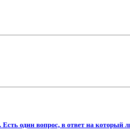
ечены
*
ля последующих моих комментариев.
дин вопрос, в ответ на который любо