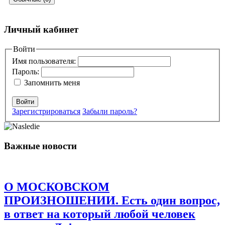
Добавить комментарий
Личный кабинет
Ваш адрес email не будет опубликован.
Войти
Обязательные поля
помечены
*
Имя пользователя:
Пароль:
Комментарий
*
Запомнить меня
Войти
Зарегистрироваться
Забыли пароль?
Важные новости
Имя
*
Email
*
О МОСКОВСКОМ
Сайт
ПРОИЗНОШЕНИИ. Есть один вопрос,
в ответ на который любой человек
Сохранить моё имя, email и адрес сайта в этом браузере для
последующих моих комментариев.