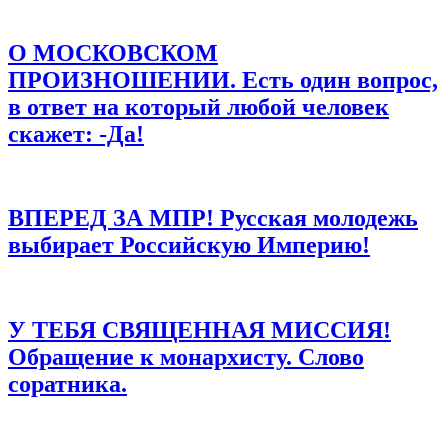
Email
*
О МОСКОВСКОМ
Сайт
ПРОИЗНОШЕНИИ. Есть один вопрос,
в ответ на который любой человек
Сохранить моё имя, email и адрес сайта в этом браузере для
последующих моих комментариев.
скажет: -Да!
ВПЕРЕД ЗА МПР! Русская молодежь
выбирает Российскую Империю!
У ТЕБЯ СВЯЩЕННАЯ МИССИЯ!
Обращение к монархисту. Слово
соратника.