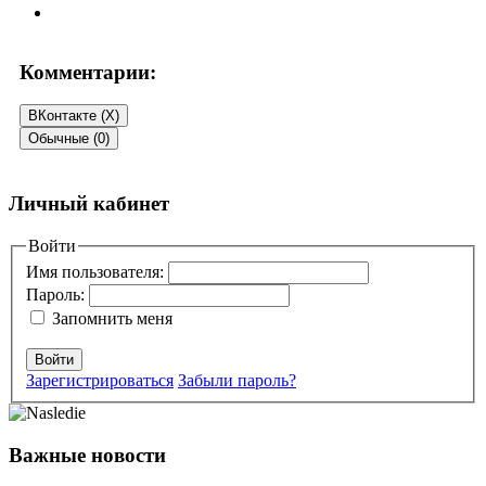
Комментарии:
ВКонтакте (
X
)
Обычные (0)
Добавить комментарий
Личный кабинет
Ваш адрес email не будет опубликован.
Войти
Обязательные поля
помечены
*
Имя пользователя:
Пароль:
Комментарий
*
Запомнить меня
Войти
Зарегистрироваться
Забыли пароль?
Важные новости
Имя
*