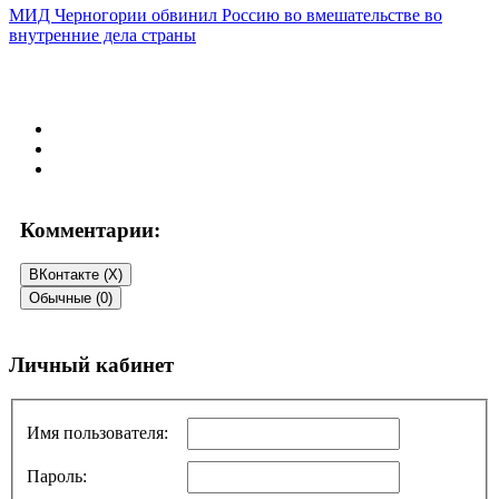
МИД Черногории обвинил Россию во вмешательстве во
внутренние дела страны
Комментарии:
ВКонтакте (
X
)
Обычные (0)
Добавить комментарий
Личный кабинет
Ваш адрес email не будет опубликован.
Обязательные поля
помечены
*
Имя пользователя:
Комментарий
*
Пароль: