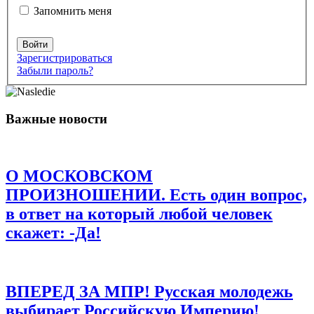
Запомнить меня
Войти
Зарегистрироваться
Забыли пароль?
Имя
*
Важные новости
Email
*
Сайт
О МОСКОВСКОМ
Сохранить моё имя, email и адрес сайта в этом браузере для
последующих моих комментариев.
ПРОИЗНОШЕНИИ. Есть один вопрос,
в ответ на который любой человек
скажет: -Да!
ВПЕРЕД ЗА МПР! Русская молодежь
выбирает Российскую Империю!