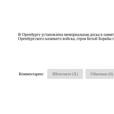
В Оренбурге установлена мемориальная доска в памя
Оренбургского казачьего войска, героя Белой Борьбы
Комментарии:
ВКонтакте (
X
)
Обычные (0)
Добавить комментарий
Ваш адрес email не будет опубликован.
Обязательные
Комментарий
*