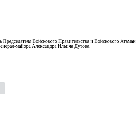
ть Председателя Войскового Правительства и Войскового Атаман
 генерал-майора Александра Ильича Дутова.
 поля помечены
*