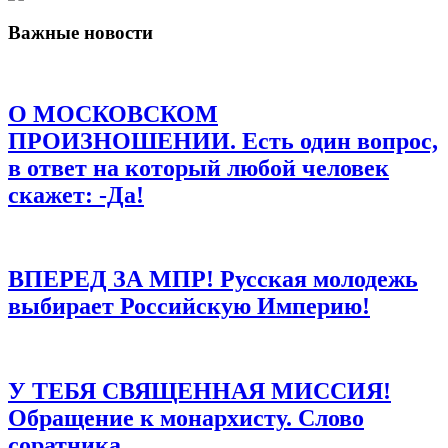
Важные новости
Email
*
Сайт
О МОСКОВСКОМ
Сохранить моё имя, email и адрес сайта в этом браузере для
последующих моих комментариев.
ПРОИЗНОШЕНИИ. Есть один вопрос,
в ответ на который любой человек
скажет: -Да!
ВПЕРЕД ЗА МПР! Русская молодежь
выбирает Российскую Империю!
У ТЕБЯ СВЯЩЕННАЯ МИССИЯ!
Обращение к монархисту. Слово
соратника.