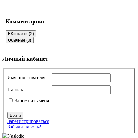
Комментарии:
ВКонтакте (
X
)
Обычные (0)
Добавить комментарий
Личный кабинет
Ваш адрес email не будет опубликован.
Обязательные поля
помечены
*
Имя пользователя:
Комментарий
*
Пароль:
Запомнить меня
Войти
Зарегистрироваться
Забыли пароль?
Имя
*