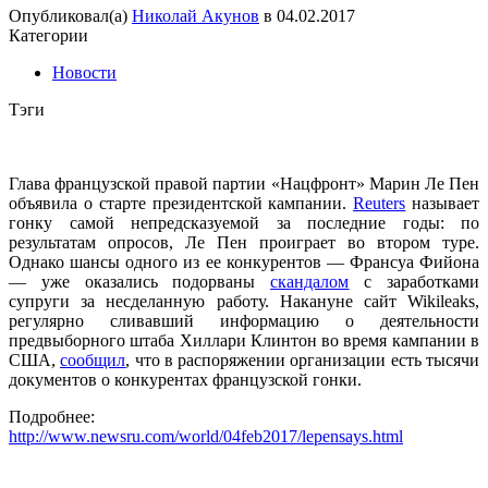
Опубликовал(а)
Николай Акунов
в
04.02.2017
Категории
Новости
Тэги
Глава французской правой партии «Нацфронт» Марин Ле Пен
объявила о старте президентской кампании.
Reuters
называет
гонку самой непредсказуемой за последние годы: по
результатам опросов, Ле Пен проиграет во втором туре.
Однако шансы одного из ее конкурентов — Франсуа Фийона
— уже оказались подорваны
скандалом
с заработками
супруги за несделанную работу. Накануне сайт Wikileaks,
регулярно сливавший информацию о деятельности
предвыборного штаба Хиллари Клинтон во время кампании в
США,
сообщил
, что в распоряжении организации есть тысячи
документов о конкурентах французской гонки.
Подробнее:
http://www.newsru.com/world/04feb2017/lepensays.html