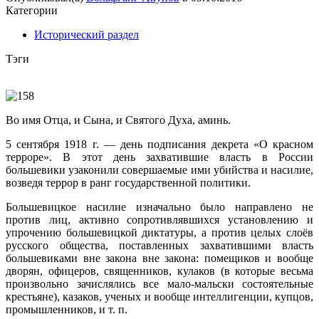
Категории
Исторический раздел
Тэги
Во имя Отца, и Сына, и Святого Духа, аминь.
5 сентября 1918 г. — день подписания декрета «О красном
терроре». В этот день захватившие власть в России
большевики узаконили совершаемые ими убийства и насилие,
возведя террор в ранг государственной политики.
Большевицкое насилие изначально было направлено не
против лиц, активно сопротивлявшихся установлению и
упрочению большевицкой диктатуры, а против целых слоёв
русского общества, поставленных захватившими власть
большевиками вне закона вне закона: помещиков и вообще
дворян, офицеров, священников, кулаков (в которые весьма
произвольно зачислялись все мало-мальски состоятельные
крестьяне), казаков, ученых и вообще интеллигенции, купцов,
промышленников, и т. п.