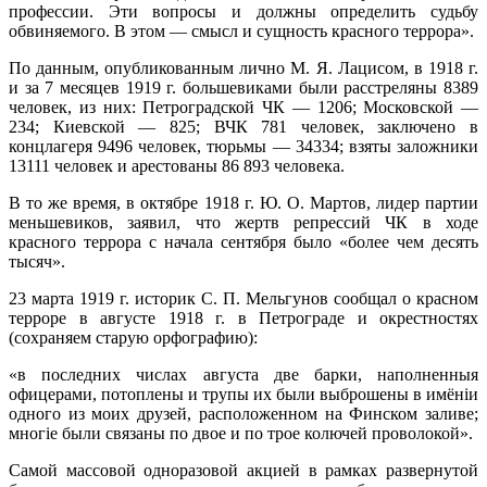
профессии. Эти вопросы и должны определить судьбу
обвиняемого. В этом — смысл и сущность красного террора».
По данным, опубликованным лично М. Я. Лацисом, в 1918 г.
и за 7 месяцев 1919 г. большевиками были расстреляны 8389
человек, из них: Петроградской ЧК — 1206; Московской —
234; Киевской — 825; ВЧК 781 человек, заключено в
концлагеря 9496 человек, тюрьмы — 34334; взяты заложники
13111 человек и арестованы 86 893 человека.
В то же время, в октябре 1918 г. Ю. О. Мартов, лидер партии
меньшевиков, заявил, что жертв репрессий ЧК в ходе
красного террора с начала сентября было «более чем десять
тысяч».
23 марта 1919 г. историк С. П. Мельгунов сообщал о красном
терроре в августе 1918 г. в Петрограде и окрестностях
(сохраняем старую орфографию):
«в последних числах августа две барки, наполненныя
офицерами, потоплены и трупы их были выброшены в имёніи
одного из моих друзей, расположенном на Финском заливе;
многіе были связаны по двое и по трое колючей проволокой».
Самой массовой одноразовой акцией в рамках развернутой