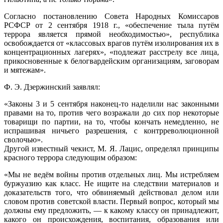
Согласно постановлению Совета Народных Комиссаров
РСФСР от 2 сентября 1918 г., «обеспечение тыла путём
террора является прямой необходимостью», республика
освобождается от «классовых врагов путём изолирования их в
концентрационных лагерях», «подлежат расстрелу все лица,
прикосновенные к белогвардейским организациям, заговорам
и мятежам».
Ф. Э. Дзержинский заявлял:
«Законы 3 и 5 сентября наконец-то наделили нас законными
правами на то, против чего возражали до сих пор некоторые
товарищи по партии, на то, чтобы кончать немедленно, не
испрашивая ничьего разрешения, с контрреволюционной
сволочью».
Другой известный чекист, М. Я. Лацис, определял принципы
красного террора следующим образом:
«Мы не ведём войны против отдельных лиц. Мы истребляем
буржуазию как класс. Не ищите на следствии материалов и
доказательств того, что обвиняемый действовал делом или
словом против советской власти. Первый вопрос, который мы
должны ему предложить, — к какому классу он принадлежит,
какого он происхождения, воспитания, образования или