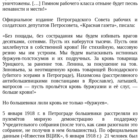
уничтожены. […] Гимном рабочего класса отныне будет песнь
ненависти и мести!»
Официальное издание Петроградского Совета рабочих и
солдатских депутатов Петросовета, «Красная газета», писала:
«Без пощады, без сострадания мы будем избивать врагов
десятками, сотнями. Пусть их наберутся тысячи. Пусть они
захлебнутся в собственной крови! Не стихийную, массовую
резню мы им устроим. Мы будем вытаскивать истинных
буржуев-толстосумов и их подручных. За кровь товарища
Урицкого, за ранение тов. Ленина, за покушение на тов.
Зиновьева, за неотмщенную кровь товарищей Володарского
(убитого эсерами в Петрограде), Нахимсона (расстрелянного
антибольшевицкими повстанцами в Ярославле), латышей,
матросов — пусть прольётся кровь буржуазии и её слуг, —
больше крови!»
Но большевики лили кровь не только «буржуев».
5 января 1918 г. в Петрограде большевики расстреляли из
пулемётов мирную демонстрацию в поддержку
Учредительного собрания (после того, как сами разогнали это
собрание, не получив в нем большинства). По официальным
данным («Известия ВЦИК», 6 января 1918 г.) 21 человек был