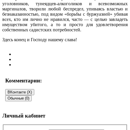
уголовников, тунеядцев-алкоголиков и всевозможных
маргиналов, творили любой беспредел, упиваясь властью и
безнаказанностью, под видом «борьбы с буржуазией» убивая
всех, кто им лично не нравился, часто — с целью завладеть
имуществом убитого, а то и просто для удовлетворения
собственных садистских потребностей.
Здесь конец и Господу нашему слава!
Комментарии:
ВКонтакте (
X
)
Обычные (0)
Добавить комментарий
Личный кабинет
Ваш адрес email не будет опубликован.
Обязательные поля