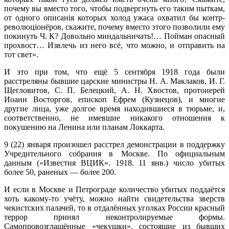
почему вы вместо того, чтобы подвергнуть его таким пыткам,
от одного описанія которых холод ужаса охватил бы контр-
революціонёров, скажите, почему вместо этого позволили ему
покинуть Ч. К? Довольно миндальничать!… Пойман опасный
прохвост… Извлечь из него всё, что можно, и отправить на
тот свет».
И это при том, что ещё 5 сентября 1918 года были
расстреляны бывшие царские министры Н. А. Маклаков, И. Г.
Щегловитов, С. П. Белецкий, А. Н. Хвостов, протоиерей
Иоанн Восторгов, епископ Ефрем (Кузнецов), и многие
другие лица, уже долгое время находившиеся в тюрьме, и,
соответственно, не имевшие никакого отношения к
покушению на Ленина или планам Локкарта.
9 (22) января произошел расстрел демонстрации в поддержку
Учредительного собрания в Москве. По официальным
данным («Известия ВЦИК». 1918. 11 янв.) число убитых
более 50, раненых — более 200.
И если в Москве и Петрограде количество убитых поддаётся
хоть какому-то учёту, можно найти свидетельства зверств
чекистских палачей, то в отдалённых уголках России красный
террор принял неконтролируемые формы.
Самопровозглашённые «чекушки», состоящие из бывших