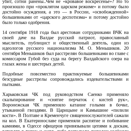
убит, сотни ранены..Чем не «кровавое воскресенье»? Но то
произошло при «проклятом царском режиме» и потому было
достойно осуждения, а это — в России, «освобожденной»
большевиками от «царского деспотизма» и потому достойно
было только одобрения.
14 сентября 1918 года был арестован сотрудниками ВЧК на
своей даче на Валдае русский патриот, православный
мыслитель, публицист и общественный деятель, один из
идеологов русского национализма М. О. Меньшиков. 20
сентября Меньшиков был расстрелян большевиками во главе с
комиссаром Губой без суда на берегу Валдайского озера на
глазах жены и шестерых детей.
Подобные повсеместно практикуемые большевиками
безсудные расстрелы сопровождались издевательствами и
пытками.
Харьковская ЧК под руководством Саенко применяло
скальпирование и «снятие перчаток с кистей рук»,
Воронежская ЧК применяло катание голыми в бочке,
утыканной гвоздями. В Царицыне и Камышине «пилили
кости». В Полтаве и Кременчуге священнослужителей сажали
на кол. В Екатеринославе применяли распятие и побивание
камнями, в Одессе офицеров привязывали цепями к доскам,