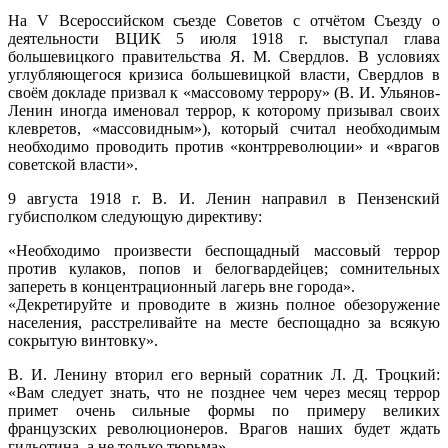
На V Всероссийском съезде Советов с отчётом Съезду о
деятельности ВЦИК 5 июля 1918 г. выступал глава
большевицкого правительства Я. М. Свердлов. В условиях
углубляющегося кризиса большевицкой власти, Свердлов в
своём докладе призвал к «массовому террору» (В. И. Ульянов-
Ленин иногда именовал террор, к которому призывал своих
клевретов, «массовидным»), который считал необходимым
необходимо проводить против «контрреволюции» и «врагов
советской власти».
9 августа 1918 г. В. И. Ленин направил в Пензенский
губисполком следующую директиву:
«Необходимо произвести беспощадный массовый террор
против кулаков, попов и белогвардейцев; сомнительных
запереть в концентрационный лагерь вне города».
«Декретируйте и проводите в жизнь полное обезоружение
населения, расстреливайте на месте беспощадно за всякую
сокрытую винтовку».
В. И. Ленину вторил его верный соратник Л. Д. Троцкий:
«Вам следует знать, что не позднее чем через месяц террор
примет очень сильные формы по примеру великих
французских революционеров. Врагов наших будет ждать
гильотина, а не только тюрьма».