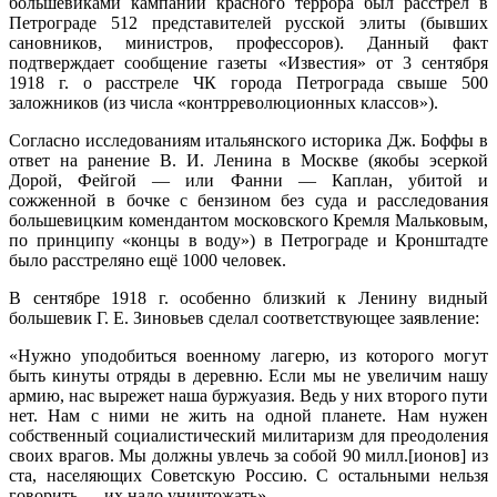
большевиками кампании красного террора был расстрел в
Петрограде 512 представителей русской элиты (бывших
сановников, министров, профессоров). Данный факт
подтверждает сообщение газеты «Известия» от 3 сентября
1918 г. о расстреле ЧК города Петрограда свыше 500
заложников (из числа «контрреволюционных классов»).
Согласно исследованиям итальянского историка Дж. Боффы в
ответ на ранение В. И. Ленина в Москве (якобы эсеркой
Дорой, Фейгой — или Фанни — Каплан, убитой и
сожженной в бочке с бензином без суда и расследования
большевицким комендантом московского Кремля Мальковым,
по принципу «концы в воду») в Петрограде и Кронштадте
было расстреляно ещё 1000 человек.
В сентябре 1918 г. особенно близкий к Ленину видный
большевик Г. Е. Зиновьев сделал соответствующее заявление:
«Нужно уподобиться военному лагерю, из которого могут
быть кинуты отряды в деревню. Если мы не увеличим нашу
армию, нас вырежет наша буржуазия. Ведь у них второго пути
нет. Нам с ними не жить на одной планете. Нам нужен
собственный социалистический милитаризм для преодоления
своих врагов. Мы должны увлечь за собой 90 милл.[ионов] из
ста, населяющих Советскую Россию. С остальными нельзя
говорить — их надо уничтожать».