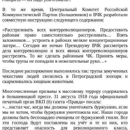
В то же время, Центральный Комитет Российской
Коммунистической Партии (большевиков) и ВЧК разработали
совместную инструкцию следующего содержания:
«Расстреливать всех контрреволюционеров. Предоставить
районам право самостоятельно расстреливать… Взять
заложников… устроить в районах мелкие концентрационные
лагери… Сегодня же ночью Президиуму ВЧК рассмотреть
дела контрреволюции и всех явных контрреволюционеров
расстрелять. То же сделать районным ЧК. Принять меры,
чтобы трупы не попадали в нежелательные руки…»
Последнее распоряжение выполнялось так: трупы замученных
чекистами людей свозились в Петроградский зоопарк и
скармливались хищным животным.
Многочисленные призывы к массовому террору содержались
в большевицкой прессе. 31 августа 1918 года официальный
печатный орган ВКП (б) газета «Правда» писала:
«…настал час, когда мы должны уничтожить буржуазию, если
мы не хотим, чтобы буржуазия уничтожила нас. Наши города
должны быть беспощадно очищены от буржуазной гнили. Все
эти господа будут поставлены на учёт и те из них, кто
представляет опасность для революционного класса,