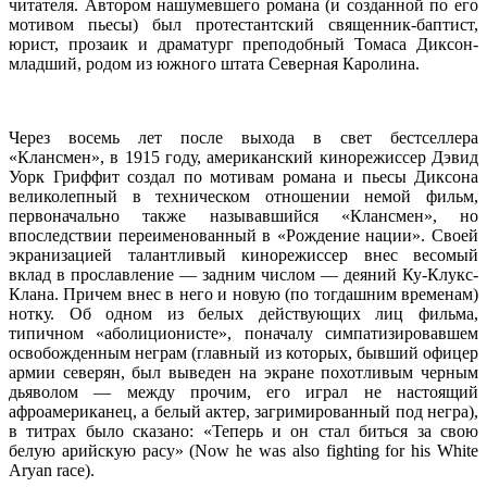
читателя. Автором нашумевшего романа (и созданной по его
мотивом пьесы) был протестантский священник-баптист,
юрист, прозаик и драматург преподобный Томаса Диксон-
младший, родом из южного штата Северная Каролина.
Через восемь лет после выхода в свет бестселлера
«Клансмен», в 1915 году, американский кинорежиссер Дэвид
Уорк Гриффит создал по мотивам романа и пьесы Диксона
великолепный в техническом отношении немой фильм,
первоначально также называвшийся «Клансмен», но
впоследствии переименованный в «Рождение нации». Своей
экранизацией талантливый кинорежиссер внес весомый
вклад в прославление — задним числом — деяний Ку-Клукс-
Клана. Причем внес в него и новую (по тогдашним временам)
нотку. Об одном из белых действующих лиц фильма,
типичном «аболиционисте», поначалу симпатизировавшем
освобожденным неграм (главный из которых, бывший офицер
армии северян, был выведен на экране похотливым черным
дьяволом — между прочим, его играл не настоящий
афроамериканец, а белый актер, загримированный под негра),
в титрах было сказано: «Теперь и он стал биться за свою
белую арийскую расу» (Now he was also fighting for his White
Aryan race).