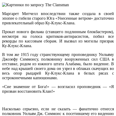
Маргарет Митчелл впоследствии также создала в своей
эпопее о гибели старого Юга «Унесенные ветром» достаточно
привлекательный образ Ку-Клукс-Клана.
Прокат нового фильма (ставшего подлинным блокбастером),
несмотря на голоса критиков-антирасистов, побил все
рекорды по кассовым сборам. И вызвал из могилы призрак
Ку-Клукс-Клана.
В том же 1915 году странствующему проповеднику Уильяму
Джозефу Симмонсу, полковнику вооруженных сил США в
отставке, родом из южного штата Алабама, было видение. В
небе над крышей своего дома он узрел в облаках скачущих во
весь опор рыцарей Ку-Клукс-Клана в белых рясах с
остроконечными капюшонами.
«Сие знамение от Бога!» — возгласил проповедник — «Я
призван восстановить Клан!»
Hасколько серьезно, если не сказать — фанатично отнесся
полковник Уильям Дж. Симмонс к посетившему его видению