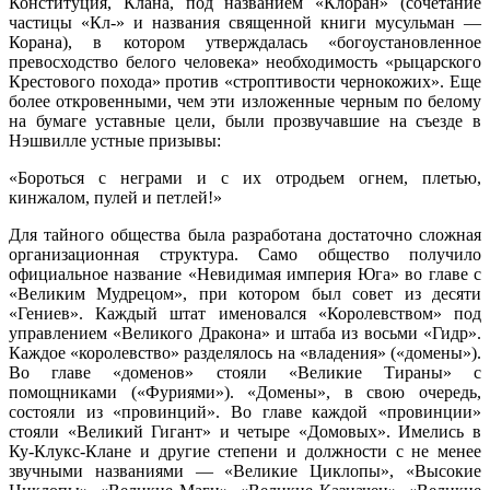
Конституция, Клана, под названием «Клоран» (сочетание
частицы «Кл-» и названия священной книги мусульман —
Корана), в котором утверждалась «богоустановленное
превосходство белого человека» необходимость «рыцарского
Крестового похода» против «строптивости чернокожих». Еще
более откровенными, чем эти изложенные черным по белому
на бумаге уставные цели, были прозвучавшие на съезде в
Нэшвилле устные призывы:
«Бороться с неграми и с их отродьем огнем, плетью,
кинжалом, пулей и петлей!»
Для тайного общества была разработана достаточно сложная
организационная структура. Само общество получило
официальное название «Невидимая империя Юга» во главе с
«Великим Мудрецом», при котором был совет из десяти
«Гениев». Каждый штат именовался «Королевством» под
управлением «Великого Дракона» и штаба из восьми «Гидр».
Каждое «королевство» разделялось на «владения» («домены»).
Во главе «доменов» стояли «Великие Тираны» с
помощниками («Фуриями»). «Домены», в свою очередь,
состояли из «провинций». Во главе каждой «провинции»
стояли «Великий Гигант» и четыре «Домовых». Имелись в
Ку-Клукс-Клане и другие степени и должности с не менее
звучными названиями — «Великие Циклопы», «Высокие