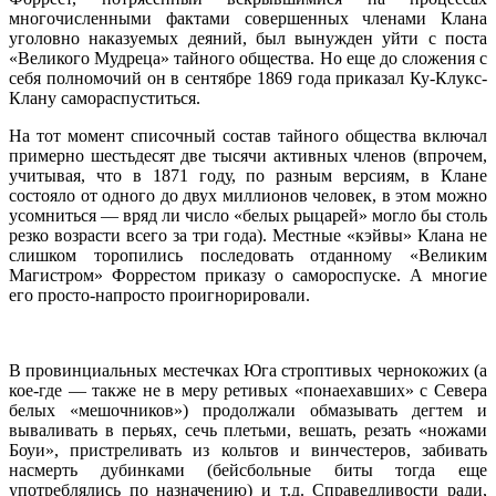
многочисленными фактами совершенных членами Клана
уголовно наказуемых деяний, был вынужден уйти с поста
«Великого Мудреца» тайного общества. Но еще до сложения с
себя полномочий он в сентябре 1869 года приказал Ку-Клукс-
Клану самораспуститься.
На тот момент списочный состав тайного общества включал
примерно шестьдесят две тысячи активных членов (впрочем,
учитывая, что в 1871 году, по разным версиям, в Клане
состояло от одного до двух миллионов человек, в этом можно
усомниться — вряд ли число «белых рыцарей» могло бы столь
резко возрасти всего за три года). Местные «кэйвы» Клана не
слишком торопились последовать отданному «Великим
Магистром» Форрестом приказу о самороспуске. А многие
его просто-напросто проигнорировали.
В провинциальных местечках Юга строптивых чернокожих (а
кое-где — также не в меру ретивых «понаехавших» с Севера
белых «мешочников») продолжали обмазывать дегтем и
вываливать в перьях, сечь плетьми, вешать, резать «ножами
Боуи», пристреливать из кольтов и винчестеров, забивать
насмерть дубинками (бейсбольные биты тогда еще
употреблялись по назначению) и т.д. Справедливости ради,