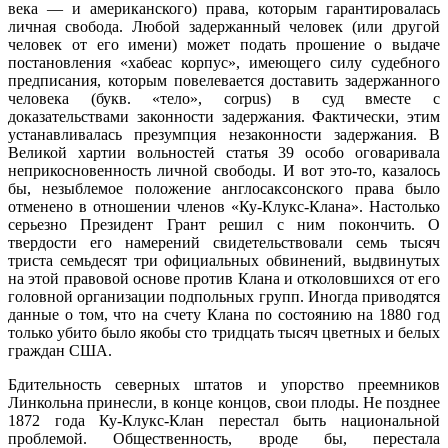
века — и американского) права, которым гарантировалась
личная свобода. Любой задержанный человек (или другой
человек от его имени) может подать прошение о выдаче
постановления «хабеас корпус», имеющего силу судебного
предписания, которым повелевается доставить задержанного
человека (букв. «тело», corpus) в суд вместе с
доказательствами законности задержания. Фактически, этим
устанавливалась презумпция незаконности задержания. В
Великой хартии вольностей статья 39 особо оговаривала
неприкосновенность личной свободы. И вот это-то, казалось
бы, незыблемое положение англосаксонского права было
отменено в отношении членов «Ку-Клукс-Клана». Настолько
серьезно Президент Грант решил с ним покончить. О
твердости его намерений свидетельствовали семь тысяч
триста семьдесят три официальных обвинений, выдвинутых
на этой правовой основе против Клана и отколовшихся от его
головной организации подпольных групп. Иногда приводятся
данные о том, что на счету Клана по состоянию на 1880 год
только убито было якобы сто тридцать тысяч цветных и белых
граждан США.
Бдительность северных штатов и упорство преемников
Линкольна принесли, в конце концов, свои плоды. Не позднее
1872 года Ку-Клукс-Клан перестал быть национальной
проблемой. Общественность, вроде бы, перестала