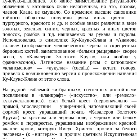
ку-клукс-клановцев, это явное заимствование ритуального
облачения у католиков было нелогичным, но это, похоже,
членов Клана не смущало. Со временем высшие сановники
тайного общества получили рясы иных цветов —
пурпурного, красного и др. и особые знаки различия в виде
золотых, зеленых, синих, черных, красных и иных цветов
полосок, ромбов и т.д. нашиваемых на рукава и подолы.
Использовалась в символике Ку-Клукс-Клана и «Адамова
голова» (изображение человеческого черепа и скрещенных
берцовых костей, заимствованное «белыми рыцарями», скорее
всего, у «Кавалеров Золотого Круга», или вообще у
франкмасонов). Латинское название рясы с капюшоном
«клансменов» — «кукулла» (cuculla) — кстати говоря,
привело к возникновению версии о происхождении названия
Ку-Клукс-Клана от этого слова.
Нагрудной эмблемой «избранных», сочтенных достойными
посвящения в «кланкрафт» («искусство», или «ремесло»
куклуксклановцев), стал белый крест (первоначально —
прямой, впоследствии — уширенный, напоминающий своей
формой крест, украшавший печать «Кавалеров Золотого
Круга») на красном или черном поле, с черным или белым
ромбом в перекрестье, украшенным изображением красной
«капли крови, которую Иисус Христос пролил за белого
человека» (к «ниггерам» и прочим цветным Искупительная