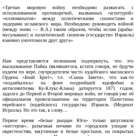
«Третью мировую войну необходимо разжигать с
использованием противоречий, вызванных «агентурой»
«иллюминатов» между политическими сионистами и
лидерами исламского мира. Необходимо руководить войной
(между ними — В.А.) таким образом, чтобы ислам (арабы-
мусульмане) и политический сионизм (государство Израиль)
взаимно уничтожили друг друга».
Нам представляется нелишним подчеркнуть, что это
высказывание Пайка (являвшегося, кстати говоря, не будучи
иудеем по вере, соучредителем чисто иудейского масонского
Ордена «Бнай Брит», т.е. «Сыны Завета», что как-то
«подзабылось» на фоне позднейшей юдофобии и
антисемитизма Ку-Клукс-Клана) датируется 1871 годом,
задолго до Первой и Второй мировых войн, не говоря уже об
официальном провозглашении на территории Палестины
еврейского (иудейского) государства Израиль (Мединат
Исраэль). Но это так, к слову…
Первое время «белые рыцари Юга» только запугивали
«ниггеров», разъезжая ночами по городским улицам и
окрестностям, закутанные в белые простыни, на покрытых