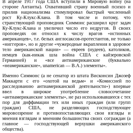
В апреле 1917 года США вступили в Мировую войну (на
стороне Антанты). Охвативший страну военный психоз и
прилив национализма стимулировал быстрый численный
рост Ку-Клукс-Клана. В том числе и потому, что
странствующий проповедник Симмонс расширил круг задач
Ку-Клукс-Клана и увеличил число его недругов. В своих
проповедях он относил к числу врагов «истинных
американцев», т.е. белых англосаксов-протестантов, не только
«ниггеров», но и другие «чужеродные вкрапления в здоровое
тело американской нации» — евреев (иудеев), католиков,
немцев (как-никак шла война США с кайзеровской
Германией) и «все антиамериканские (буквально
«неамериканские», unamerican — В.А.) элементы».
Именно Симмонс (а не сенатор из штата Висконсин Джозеф
Маккарти с его «охотой на ведьм» и «Комиссией по
расследованию антиамериканской деятельности») впервые
ввел в широкое употребление словосочетание
«антиамериканские элементы», не раз использовавшееся с тех
пор для диффамации тех или иных граждан (или групп
граждан) США, не разделяющих господствующее
мировоззрение и противопоставляющих свои взгляды и
мнения взглядам и мнениям большинства своих сограждан (а
главное — господствующей верхушки американского
общества).