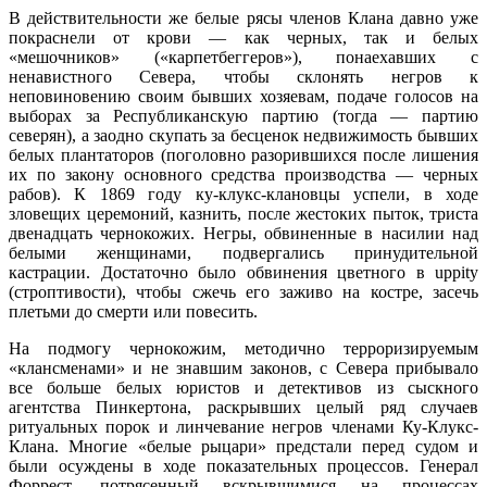
В действительности же белые рясы членов Клана давно уже
покраснели от крови — как черных, так и белых
«мешочников» («карпетбеггеров»), понаехавших с
ненавистного Севера, чтобы склонять негров к
неповиновению своим бывших хозяевам, подаче голосов на
выборах за Республиканскую партию (тогда — партию
северян), а заодно скупать за бесценок недвижимость бывших
белых плантаторов (поголовно разорившихся после лишения
их по закону основного средства производства — черных
рабов). К 1869 году ку-клукс-клановцы успели, в ходе
зловещих церемоний, казнить, после жестоких пыток, триста
двенадцать чернокожих. Негры, обвиненные в насилии над
белыми женщинами, подвергались принудительной
кастрации. Достаточно было обвинения цветного в uppity
(строптивости), чтобы сжечь его заживо на костре, засечь
плетьми до смерти или повесить.
На подмогу чернокожим, методично терроризируемым
«клансменами» и не знавшим законов, с Севера прибывало
все больше белых юристов и детективов из сыскного
агентства Пинкертона, раскрывших целый ряд случаев
ритуальных порок и линчевание негров членами Ку-Клукс-
Клана. Многие «белые рыцари» предстали перед судом и
были осуждены в ходе показательных процессов. Генерал
Форрест, потрясенный вскрывшимися на процессах