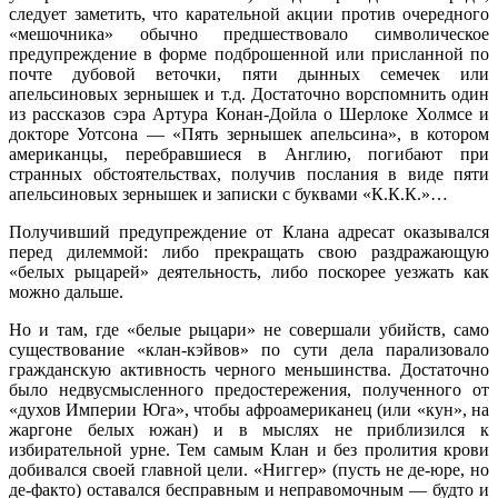
следует заметить, что карательной акции против очередного
«мешочника» обычно предшествовало символическое
предупреждение в форме подброшенной или присланной по
почте дубовой веточки, пяти дынных семечек или
апельсиновых зернышек и т.д. Достаточно ворспомнить один
из рассказов сэра Артура Конан-Дойла о Шерлоке Холмсе и
докторе Уотсона — «Пять зернышек апельсина», в котором
американцы, перебравшиеся в Англию, погибают при
странных обстоятельствах, получив послания в виде пяти
апельсиновых зернышек и записки с буквами «К.К.К.»…
Получивший предупреждение от Клана адресат оказывался
перед дилеммой: либо прекращать свою раздражающую
«белых рыцарей» деятельность, либо поскорее уезжать как
можно дальше.
Но и там, где «белые рыцари» не совершали убийств, само
существование «клан-кэйвов» по сути дела парализовало
гражданскую активность черного меньшинства. Достаточно
было недвусмысленного предостережения, полученного от
«духов Империи Юга», чтобы афроамериканец (или «кун», на
жаргоне белых южан) и в мыслях не приблизился к
избирательной урне. Тем самым Клан и без пролития крови
добивался своей главной цели. «Ниггер» (пусть не де-юре, но
де-факто) оставался бесправным и неправомочным — будто и