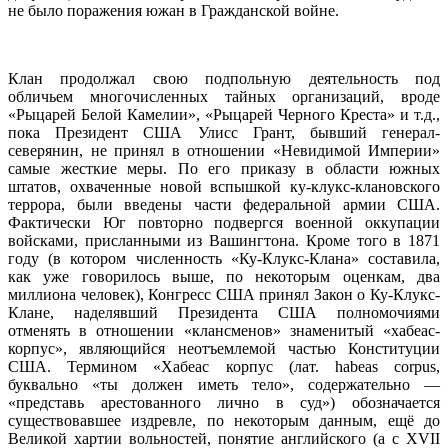
не было поражения южан в Гражданской войне.
Клан продолжал свою подпольную деятельность под
обличьем многочисленных тайных организаций, вроде
«Рыцарей Белой Камелии», «Рыцарей Черного Креста» и т.д.,
пока Президент США Улисс Грант, бывший генерал-
северянин, не принял в отношении «Невидимой Империи»
самые жесткие меры. По его приказу в области южных
штатов, охваченные новой вспышкой ку-клукс-клановского
террора, были введены части федеральной армии США.
Фактически Юг повторно подвергся военной оккупации
войсками, присланными из Вашингтона. Кроме того в 1871
году (в котором численность «Ку-Клукс-Клана» составила,
как уже говорилось выше, по некоторым оценкам, два
миллиона человек), Конгресс США принял Закон о Ку-Клукс-
Клане, наделявший Президента США полномочиями
отменять в отношении «клансменов» знаменитый «хабеас-
корпус», являющийся неотъемлемой частью Конституции
США. Термином «Хабеас корпус (лат. habeas corpus,
буквально «ты должен иметь тело», содержательно —
«представь арестованного лично в суд») обозначается
существовавшее издревле, по некоторым данным, ещё до
Великой хартии вольностей, понятие английского (а с XVII