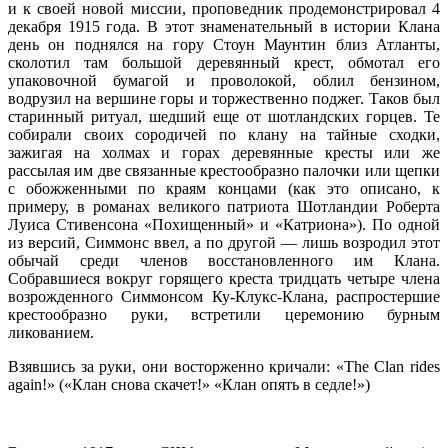
и к своей новой миссии, проповедник продемонстрировал 4
декабря 1915 года. В этот знаменательный в истории Клана
день он поднялся на гору Стоун Маунтин близ Атланты,
сколотил там большой деревянный крест, обмотал его
упаковочной бумагой и проволокой, облил бензином,
водрузил на вершине горы и торжественно поджег. Таков был
старинный ритуал, шедший еще от шотландских горцев. Те
собирали своих сородичей по клану на тайные сходки,
зажигая на холмах и горах деревянные кресты или же
рассылая им две связанные крестообразно палочки или щепки
с обожженными по краям концами (как это описано, к
примеру, в романах великого патриота Шотландии Роберта
Луиса Стивенсона «Похищенный» и «Катриона»). По одной
из версий, Симмонс ввел, а по другой — лишь возродил этот
обычай среди членов восстановленного им Клана.
Собравшиеся вокруг горящего креста тридцать четыре члена
возрожденного Симмонсом Ку-Клукс-Клана, распростершие
крестообразно руки, встретили церемонию бурным
ликованием.
Взявшись за руки, они восторженно кричали: «The Clan rides
again!» («Клан снова скачет!» «Клан опять в седле!»)