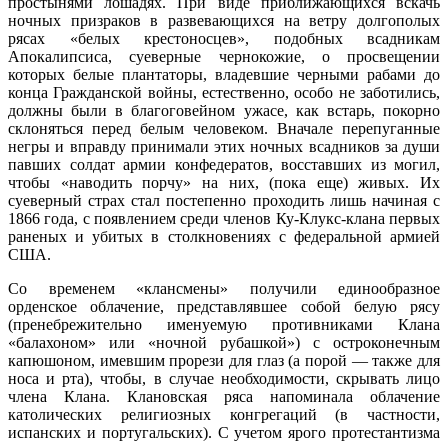
простынями лошадях. При виде приближающихся вскачь
ночных призраков в развевающихся на ветру долгополых
рясах «белых крестоносцев», подобных всадникам
Апокалипсиса, суеверные чернокожие, о просвещении
которых белые плантаторы, владевшие черными рабами до
конца Гражданской войны, естественно, особо не заботились,
должны были в благоговейном ужасе, как встарь, покорно
склоняться перед белым человеком. Вначале перепуганные
негры и вправду принимали этих ночных всадников за души
павших солдат армии конфедератов, восставших из могил,
чтобы «наводить порчу» на них, (пока еще) живых. Их
суеверный страх стал постепенно проходить лишь начиная с
1866 года, с появлением среди членов Ку-Клукс-клана первых
раненых и убитых в столкновениях с федеральной армией
США.
Со временем «клансмены» получили единообразное
орденское облачение, представлявшее собой белую рясу
(пренебрежительно именуемую противниками Клана
«балахоном» или «ночной рубашкой») с остроконечным
капюшоном, имевшим прорези для глаз (а порой — также для
носа и рта), чтобы, в случае необходимости, скрывать лицо
члена Клана. Клановская ряса напоминала облачение
католических религиозных конгрегаций (в частности,
испанских и португальских). С учетом ярого протестантизма