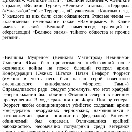
Циклопы», «Великие Маги», «Великие Казначеи», «Великие
Стражи», «Великие Турки», «Великие Титаны», «Терроры»
(«Ужасы»),«Особые Терроры», «Служители», «Клиглы» и т.д.
У каждого из них были свои обязанности. Рядовые члены —
«клансмены» именовались также «Вампирами». В Клане
имелся и свой «Великий знаменосец», хранящий и
оберегающий «Великое знамя» тайного общества и прочие
регалии.
«Великим Мудрецом (Великим Магистром) Невидимой
Империи Юга» был провозглашен пребывавший после
окончания войны на покое бывший генерал армии
Конфедерации Южных Штатов Натан Бедфорт Форрест
(именно в честь него был назван герой известного
американского кинофильма «Форрест Гамп»).
Справедливости ради, следует упомянуть, что этот храбрый
генерал-южанин был обвинен Фемидой северян в военном
преступлении. В ходе сражения при Форте Пиллоу генерал
Форрест якобы санкционировал убийство солдатами армии
конфедератов безоружных чернокожих, находившихся в
расположении армии юнионистов (федералов). Впрочем,
обвиняемый был оправдан. Отличавшийся крайней
набожностью, необычайно популярный среди ветеранов
армии конфедератов и всего белого населения покоренного