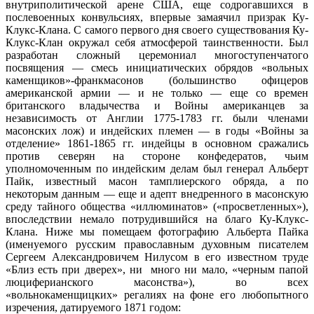
внутриполитической арене США, еще содрогавшихся в
послевоенных конвульсиях, впервые замаячил призрак Ку-
Клукс-Клана. С самого первого дня своего существования Ку-
Клукс-Клан окружал себя атмосферой таинственности. Был
разработан сложный церемониал многоступенчатого
посвящения — смесь инициатических обрядов «вольных
каменщиков»-франкмасонов (большинство офицеров
американской армии — и не только — еще со времен
британского владычества и Войны американцев за
независимость от Англии 1775-1783 гг. были членами
масонских лож) и индейских племен — в годы «Войны за
отделение» 1861-1865 гг. индейцы в основном сражались
против северян на стороне конфедератов, чьим
уполномоченным по индейским делам был генерал Альберт
Пайк, известный масон тамплиерского обряда, а по
некоторым данным — еще и адепт внедренного в масонскую
среду тайного общества «иллюминатов» («просветленных»),
впоследствии немало потрудившийся на благо Ку-Клукс-
Клана. Ниже мы помещаем фотографию Альберта Пайка
(именуемого русским православным духовным писателем
Сергеем Александровичем Нилусом в его известном труде
«Близ есть при дверех», ни много ни мало, «черным папой
люциферианского масонства»), во всех
«вольнокаменщицких» регалиях на фоне его любопытного
изречения, датируемого 1871 годом: