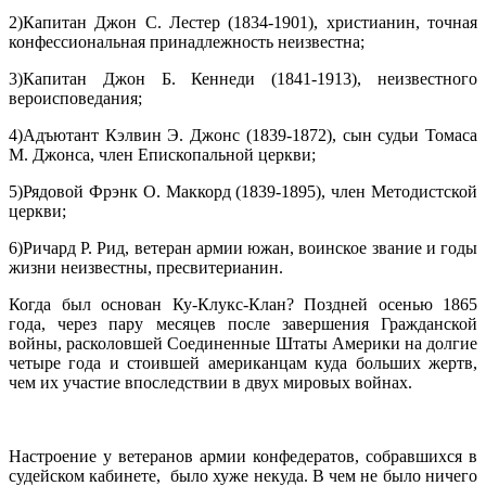
2)Капитан Джон С. Лестер (1834-1901), христианин, точная
конфессиональная принадлежность неизвестна;
3)Капитан Джон Б. Кеннеди (1841-1913), неизвестного
вероисповедания;
4)Адъютант Кэлвин Э. Джонс (1839-1872), сын судьи Томаса
М. Джонса, член Епископальной церкви;
5)Рядовой Фрэнк О. Маккорд (1839-1895), член Методистской
церкви;
6)Ричард Р. Рид, ветеран армии южан, воинское звание и годы
жизни неизвестны, пресвитерианин.
Когда был основан Ку-Клукс-Клан? Поздней осенью 1865
года, через пару месяцев после завершения Гражданской
войны, расколовшей Соединенные Штаты Америки на долгие
четыре года и стоившей американцам куда больших жертв,
чем их участие впоследствии в двух мировых войнах.
Настроение у ветеранов армии конфедератов, собравшихся в
судейском кабинете, было хуже некуда. В чем не было ничего