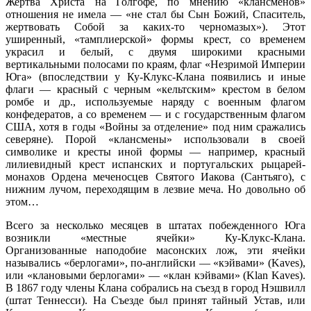
Жертва Христа на Голгофе, по мнению «клансменов»
отношения не имела — «не стал бы Сын Божий, Спаситель,
жертвовать Собой за каких-то черномазых»). Этот
уширенный, «тамплиерской» формы крест, со временем
украсил и белый, с двумя широкими красными
вертикальными полосами по краям, флаг «Незримой Империи
Юга» (впоследствии у Ку-Клукс-Клана появились и иные
флаги — красный с черным «кельтским» крестом в белом
ромбе и др., используемые наряду с военным флагом
конфедератов, а со временем — и с государственным флагом
США, хотя в годы «Войны за отделение» под ним сражались
северяне). Порой «клансмены» использовали в своей
символике и кресты иной формы — например, красный
лилиевидный крест испанских и португальских рыцарей-
монахов Ордена меченосцев Святого Иакова (Сантьяго), с
нижним лучом, переходящим в лезвие меча. Но довольно об
этом…
Всего за несколько месяцев в штатах побежденного Юга
возникли «местные ячейки» Ку-Клукс-Клана.
Организованные наподобие масонских лож, эти ячейки
назывались «берлогами», по-английски — «кэйвами» (Kaves),
или «клановыми берлогами» — «клан кэйвами» (Klan Kaves).
В 1867 году члены Клана собрались на съезд в город Нэшвилл
(штат Теннесси). На Съезде был принят тайный Устав, или