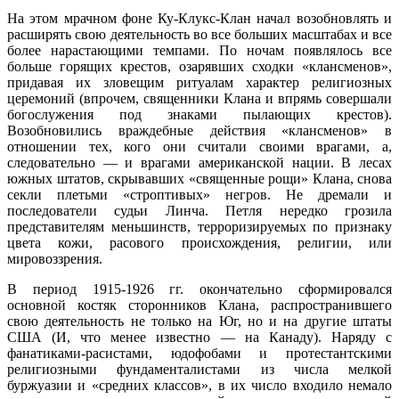
На этом мрачном фоне Ку-Клукс-Клан начал возобновлять и
расширять свою деятельность во все больших масштабах и все
более нарастающими темпами. По ночам появлялось все
больше горящих крестов, озарявших сходки «клансменов»,
придавая их зловещим ритуалам характер религиозных
церемоний (впрочем, священники Клана и впрямь совершали
богослужения под знаками пылающих крестов).
Возобновились враждебные действия «клансменов» в
отношении тех, кого они считали своими врагами, а,
следовательно — и врагами американской нации. В лесах
южных штатов, скрывавших «священные рощи» Клана, снова
секли плетьми «строптивых» негров. Не дремали и
последователи судьи Линча. Петля нередко грозила
представителям меньшинств, терроризируемых по признаку
цвета кожи, расового происхождения, религии, или
мировоззрения.
В период 1915-1926 гг. окончательно сформировался
основной костяк сторонников Клана, распространившего
свою деятельность не только на Юг, но и на другие штаты
США (И, что менее известно — на Канаду). Наряду с
фанатиками-расистами, юдофобами и протестантскими
религиозными фундаменталистами из числа мелкой
буржуазии и «средних классов», в их число входило немало