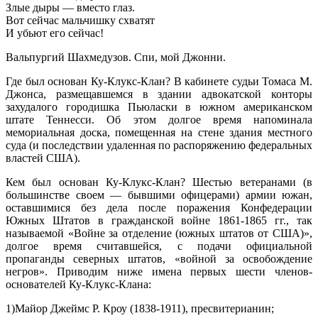
Злые дыры — вместо глаз.
Вот сейчас мальчишку схватят
И убьют его сейчас!
Вальпургий Шахмедузов. Спи, мой Джонни.
Где был основан Ку-Клукс-Клан? В кабинете судьи Томаса М.
Джонса, размещавшемся в здании адвокатской конторы
захудалого городишка Пьюласки в южном американском
штате Теннесси. Об этом долгое время напоминала
мемориальная доска, помещенная на стене здания местного
суда (и последствии удаленная по распоряжению федеральных
властей США).
Кем был основан Ку-Клукс-Клан? Шестью ветеранами (в
большинстве своем — бывшими офицерами) армии южан,
оставшимися без дела после поражения Конфедерации
Южных Штатов в гражданской войне 1861-1865 гг., так
называемой «Войне за отделение (южных штатов от США)»,
долгое время считавшейся, с подачи официальной
пропаганды северных штатов, «войной за освобождение
негров». Приводим ниже имена первых шести членов-
основателей Ку-Клукс-Клана:
1)Майор Джеймс Р. Кроу (1838-1911), пресвитерианин;