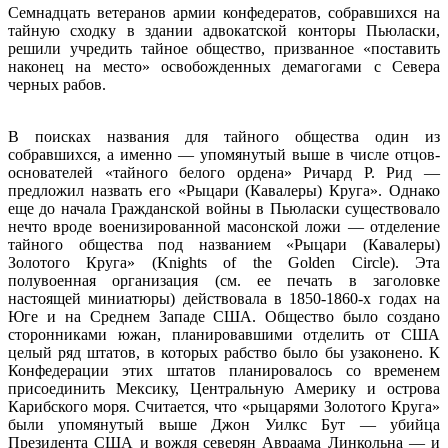
Семнадцать ветеранов армии конфедератов, собравшихся на
тайную сходку в здании адвокатской конторы Пьюласки,
решили учредить тайное общество, призванное «поставить
наконец на место» освобожденных демагогами с Севера
черных рабов.
В поисках названия для тайного общества один из
собравшихся, а именно — упомянутый выше в числе отцов-
основателей «тайного белого ордена» Ричард Р. Рид —
предложил назвать его «Рыцари (Кавалеры) Круга». Однако
еще до начала Гражданской войны в Пьюласки существовало
нечто вроде военизированной масонской ложи — отделение
тайного общества под названием «Рыцари (Кавалеры)
Золотого Круга» (Knights of the Golden Circle). Эта
полувоенная организация (см. ее печать в заголовке
настоящей миниатюры) действовала в 1850-1860-х годах на
Юге и на Среднем Западе США. Общество было создано
сторонниками южан, планировавшими отделить от США
целый ряд штатов, в которых рабство было бы узаконено. К
Конфедерации этих штатов планировалось со временем
присоединить Мексику, Центральную Америку и острова
Карибского моря. Считается, что «рыцарями Золотого Круга»
были упомянутый выше Джон Уилкс Бут — убийца
Президента США и вождя северян Авраама Линкольна — и