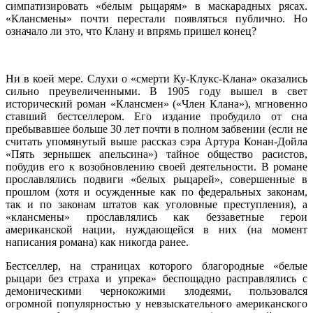
симпатизировать «белым рыцарям» в маскарадных рясах.
«Клансмены» почти перестали появляться публично. Но
означало ли это, что Клану и впрямь пришел конец?
Ни в коей мере. Слухи о «смерти Ку-Клукс-Клана» оказались
сильно преувеличенными. В 1905 году вышел в свет
исторический роман «Клансмен» («Член Клана»), мгновенно
ставший бестселлером. Его издание пробудило от сна
пребывавшее больше 30 лет почти в полном забвении (если не
считать упомянутый выше рассказ сэра Артура Конан-Дойла
«Пять зернышек апельсина») тайное общество расистов,
побудив его к возобновлению своей деятельности. В романе
прославлялись подвиги «белых рыцарей», совершенные в
прошлом (хотя и осужденные как по федеральных законам,
так и по законам штатов как уголовные преступления), а
«клансмены» прославлялись как беззаветные герои
американской нации, нуждающейся в них (на момент
написания романа) как никогда ранее.
Бестселлер, на страницах которого благородные «белые
рыцари без страха и упрека» беспощадно расправлялись с
демоническими чернокожими злодеями, пользовался
огромной популярностью у невзыскательного американского