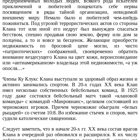
предприимчивых молодых людей, всякого рода искателей
приключений и любителей пощекотать себе нервы
посвящением в ряды тайной организации, невидимой
внешнему миру. Немало было и любителей чем-нибудь
поживиться. Под угрозой террористических актов со стороны
Клана тот или иной его недруг был вынужден спасаться
бегством, спешно продавая свою землю, ферму или дом за
полцены, а то и вовсе за бесценок. Желающие приобрести
недвижимость по бросовой цене могли, из чисто
«патриотических» соображений, своевременно обратить
внимание вездесущего Клана на цвет кожи, вероисповедание
или «антиамериканизм» владельца этой недвижимости, «а уж
опосля…»
Члены Ку Клукс Клана выступали за здоровый образ жизни и
активно занимались спортом. В 20-х годах ХХ века Клан
имел несколько собственных бейсбольных команд. В 1925
году даже состоялся бейсбольный матч такой «клановой
команды» с командой «Манровианс», целиком состоявшей из
чернокожих игроков. Причем чернокожие обыграли «белых
рыцарей» со счетом 10:8. Во избежание стычек и споров, матч
судили католические священники.
Следует заметить, что в начале 20-х гг. ХХ века состав врагов
Клана в очередной раз обновился и расширился. К их числу