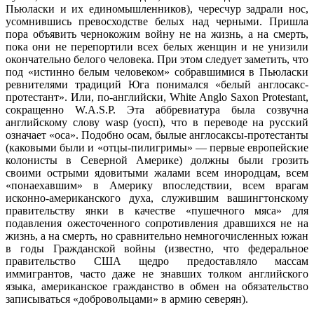
Пьюласки и их единомышленников), чересчур задрали нос,
усомнившись превосходстве белых над черными. Пришла
пора объявить чернокожим войну не на жизнь, а на смерть,
пока они не перепортили всех белых женщин и не унизили
окончательно белого человека. При этом следует заметить, что
под «истинно белым человеком» собравшимися в Пьюласки
ревнителями традиций Юга понимался «белый англосакс-
протестант». Или, по-английски, White Anglo Saxon Protestant,
сокращенно W.A.S.P. Эта аббревиатура была созвучна
английскому слову wasp (уосп), что в переводе на русский
означает «оса». Подобно осам, былые англосаксы-протестанты
(каковыми были и «отцы-пилигримы» — первые европейские
колонисты в Северной Америке) должны были грозить
своими острыми ядовитыми жалами всем инородцам, всем
«понаехавшим» в Америку впоследствии, всем врагам
исконно-американского духа, служившим вашингтонскому
правительству янки в качестве «пушечного мяса» для
подавления ожесточенного сопротивления дравшихся не на
жизнь, а на смерть, но сравнительно немногочисленных южан
в годы Гражданской войны (известно, что федеральное
правительство США щедро предоставляло массам
иммигрантов, часто даже не знавших толком английского
языка, американское гражданство в обмен на обязательство
записываться «добровольцами» в армию северян).