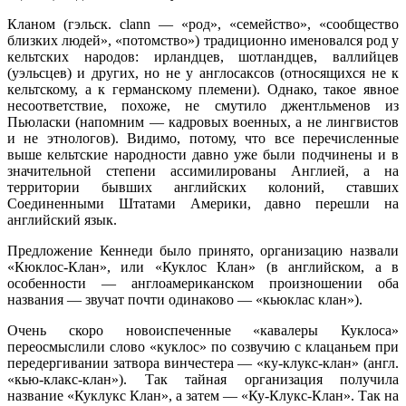
Кланом (гэльск. clann — «род», «семейство», «сообщество
близких людей», «потомство») традиционно именовался род у
кельтских народов: ирландцев, шотландцев, валлийцев
(уэльсцев) и других, но не у англосаксов (относящихся не к
кельтскому, а к германскому племени). Однако, такое явное
несоответствие, похоже, не смутило джентльменов из
Пьюласки (напомним — кадровых военных, а не лингвистов
и не этнологов). Видимо, потому, что все перечисленные
выше кельтские народности давно уже были подчинены и в
значительной степени ассимилированы Англией, а на
территории бывших английских колоний, ставших
Соединенными Штатами Америки, давно перешли на
английский язык.
Предложение Кеннеди было принято, организацию назвали
«Кюклос-Клан», или «Куклос Клан» (в английском, а в
особенности — англоамериканском произношении оба
названия — звучат почти одинаково — «кьюклас клан»).
Очень скоро новоиспеченные «кавалеры Куклоса»
переосмыслили слово «куклос» по созвучию с клацаньем при
передергивании затвора винчестера — «ку-клукс-клан» (англ.
«кью-клакс-клан»). Так тайная организация получила
название «Куклукс Клан», а затем — «Ку-Клукс-Клан». Так на