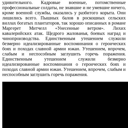
удивительного. Кадровые военные, потомственные
профессиональные солдаты, не знавшие и не умевшие ничего,
кроме военной службы, оказались у разбитого корыта. Они
лишились всего. Пышных балов в роскошных сельских
виллах богатых плантаторов, так хорошо описанных в романе
Маргерет Митчелл «Унесенные ветром». Лихих
кавалерийских атак. Щедрого жалованья, боевых наград и
чинопроизводства. Единственным утешением служили
безмерно идеализированные воспоминания о героических
боях и походах славной армии южан. Утешением, впрочем,
слабым и неспособным заглушить горечь поражения.
Единственным утешением служили безмерно
идеализированные воспоминания о героических боях и
походах славной армии южан. Утешением, впрочем, слабым и
неспособным заглушить горечь поражения.