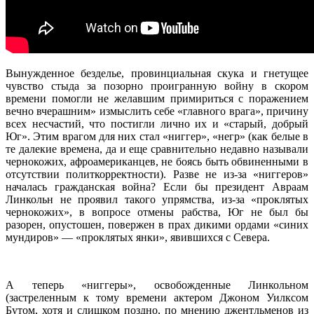
Вынужденное безделье, провинциальная скука и гнетущее
чувство стыда за позорно проигранную войну в скором
времени помогли не желавшим примириться с поражением
вечно вчерашним» измыслить себе «главного врага», причину
всех несчастий, что постигли лично их и «старый, добрый
Юг». Этим врагом для них стал «ниггер», «негр» (как белые в
те далекие времена, да и еще сравнительно недавно называли
чернокожих, афроамериканцев, не боясь быть обвиненными в
отсутствии политкорректности). Разве не из-за «ниггеров»
началась гражданская война? Если бы президент Авраам
Линкольн не проявил такого упрямства, из-за «проклятых
чернокожих», в вопросе отмены рабства, Юг не был бы
разорен, опустошен, повержен в прах дикими ордами «синих
мундиров» — «проклятых янки», явившихся с Севера.
А теперь «ниггеры», освобожденные Линкольном
(застреленным к тому времени актером Джоном Уилксом
Бутом, хотя и слишком поздно, по мнению джентльменов из