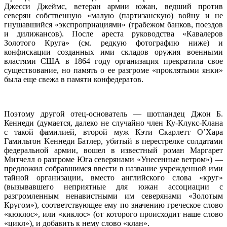
Джес­си Джеймс, ветеран армии южан, ведший против
северян собственную «малую (партизанскую) войну и не
гнушавшийся «экспроприациями» (грабежом банков, поездов
и дилижансов). После ареста руководства «Кавалеров
Золотого Круга» (см. редкую фотографию ниже) и
конфискации созданных ими складов оружия военными
властями США в 1864 году организация прекратила свое
существование, но память о ее разгроме «проклятыми янки»
была еще свежа в памяти конфедератов.
Поэтому другой отец-основатель — шотландец Джон Б.
Кеннеди (думается, далеко не случайно член Ку-Клукс-Клана
с такой фамилией, второй муж Кэти Скарлетт O’Хара
Гамильтон Keннеди Батлер, убитый в перестрелке солдатами
федеральной армии, вошел в известный роман Маргарет
Митчелл о разгроме Юга северянами «Унесенные ветром») —
предложил собравшимся ввести в название учрежденной ими
тайной организации, вместо английского слова «круг»
(вызывавшего неприятные для южан ассоциации с
разгромленным ненавистными им северянами «Золотым
Кругом»), соответствующее ему по значению греческое слово
«кюклос», или «киклос» (от которого происходит наше слово
«цикл»), и добавить к нему слово «клан».