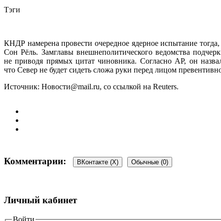
Тэги
КНДР намерена провести очередное ядерное испытание тогда,
Сон Рёль. Замглавы внешнеполитического ведомства подчерк
не приводя прямых цитат чиновника. Согласно AP, он назва
что Север не будет сидеть сложа руки перед лицом превентив
Источник: Новости@mail.ru, со ссылкой на Reuters.
Комментарии:
ВКонтакте (
X
)
Обычные (0)
Добавить комментарий
Личный кабинет
Ваш адрес email не будет опубликован.
Войти
Обязательные поля пом