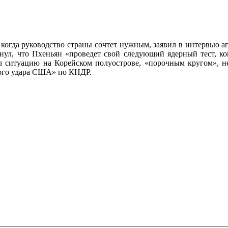
 когда руководство страны сочтет нужным, заявил в интервью 
нул, что Пхеньян «проведет свой следующий ядерный тест, ког
л ситуацию на Корейском полуострове, «порочным кругом», не
ного удара США» по КНДР.
ечены
*