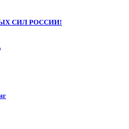
ЫХ СИЛ РОССИИ!
А
нг