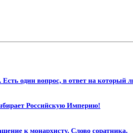
дин вопрос, в ответ на который любо
ля последующих моих комментариев.
ыбирает Российскую Империю!
ие к монархисту. Слово соратника.