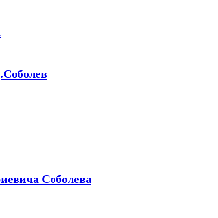
А
Соболев
иевича Соболева