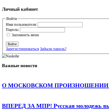
Добавить комментарий
Личный кабинет
Ваш адрес email не будет опубликован.
Войти
Обязательные поля пом
Имя пользователя:
Пароль:
Запомнить меня
Войти
Зарегистрироваться
Забыли пароль?
Комментарий
*
Имя
*
Важные новости
Email
*
Сайт
О МОСКОВСКОМ ПРОИЗНОШЕНИИ. Есть о
Сохранить моё имя, email и адрес сайта в этом браузере д
ВПЕРЕД ЗА МПР! Русская молодежь в