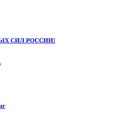
ЫХ СИЛ РОССИИ!
А
нг