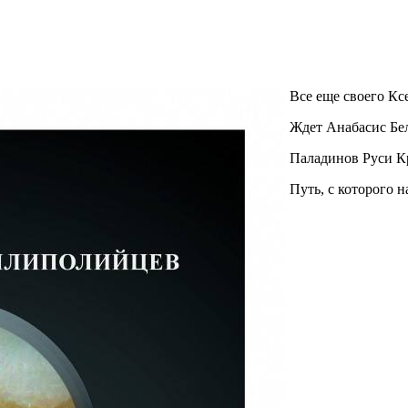
Все еще своего Кс
Ждет Анабасис Бе
Паладинов Руси 
Путь, с которого н