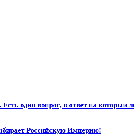
ечены
*
дин вопрос, в ответ на который любо
ля последующих моих комментариев.
ыбирает Российскую Империю!