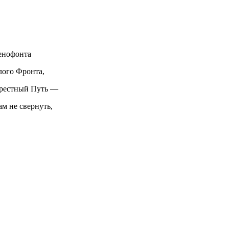
енофонта
лого Фронта,
Крестный Путь —
ам не свернуть,