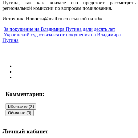
Путина, так как вначале его предстоит рассмотреть
региональной комиссии по вопросам помилования.
Источник: Новости@mail.ru со ссылкой на «Ъ».
За покушение на Владимира Путина дали десять лет
Украинский суд отказался от покушения на Владимира
Путина
Комментарии:
ВКонтакте (
X
)
Обычные (0)
Добавить комментарий
Личный кабинет