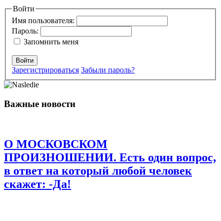
Ваш адрес email не будет опубликован.
Войти
Обязательные поля
помечены
*
Имя пользователя:
Пароль:
Комментарий
*
Запомнить меня
Войти
Зарегистрироваться
Забыли пароль?
Важные новости
Имя
*
Email
*
О МОСКОВСКОМ
Сайт
ПРОИЗНОШЕНИИ. Есть один вопрос,
в ответ на который любой человек
Сохранить моё имя, email и адрес сайта в этом браузере для
последующих моих комментариев.
скажет: -Да!